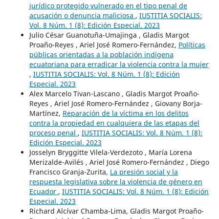
jurídico protegido vulnerado en el tipo penal de
acusación o denuncia maliciosa
,
IUSTITIA SOCIALIS:
Vol. 8 Núm. 1 (8): Edición Especial. 2023
Julio César Guanotuña-Umajinga , Gladis Margot
Proaño-Reyes , Ariel José Romero-Fernández,
Políticas
públicas orientadas a la población indígena
ecuatoriana para erradicar la violencia contra la mujer
,
IUSTITIA SOCIALIS: Vol. 8 Núm. 1 (8): Edición
Especial. 2023
Alex Marcelo Tivan-Lascano , Gladis Margot Proaño-
Reyes , Ariel José Romero-Fernández , Giovany Borja-
Martínez,
Reparación de la víctima en los delitos
contra la propiedad en cualquiera de las etapas del
proceso penal
,
IUSTITIA SOCIALIS: Vol. 8 Núm. 1 (8):
Edición Especial. 2023
Josselyn Bryggitte Vilela-Verdezoto , María Lorena
Merizalde-Avilés , Ariel José Romero-Fernández , Diego
Francisco Granja-Zurita,
La presión social y la
respuesta legislativa sobre la violencia de género en
Ecuador
,
IUSTITIA SOCIALIS: Vol. 8 Núm. 1 (8): Edición
Especial. 2023
Richard Alcívar Chamba-Lima, Gladis Margot Proaño-