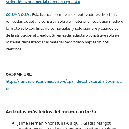
Atribución-NoComercial-CompartirIgual 4.0
.
CC BY-NC-SA
: Esta licencia permite a los reutilizadores distribuir,
remezclar, adaptar y construir sobre el material en cualquier medio o
formato solo con fines no comerciales, y solo siempre y cuando se
dé la atribución al creador. Si remezcla, adapta o construye sobre el
material, debe licenciar el material modificado bajo términos
idénticos.
OAI-PMH URL:
https://fundacionkoinonia.com.ve/ojs/index.php/Iustitia_Socialis/o
ai
Artículos más leídos del mismo autor/a
Jaime Hernán Anchatuña-Culqui , Gladis Margot
Proaño-Reyes , Ariel José Romero-Fernández, Diego