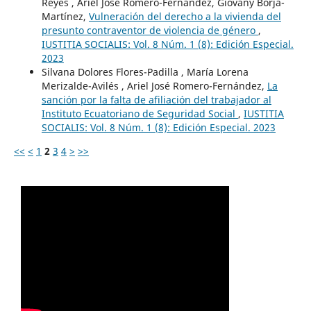
Reyes , Ariel José Romero-Fernández, Giovany Borja-
Martínez,
Vulneración del derecho a la vivienda del
presunto contraventor de violencia de género
,
IUSTITIA SOCIALIS: Vol. 8 Núm. 1 (8): Edición Especial.
2023
Silvana Dolores Flores-Padilla , María Lorena
Merizalde-Avilés , Ariel José Romero-Fernández,
La
sanción por la falta de afiliación del trabajador al
Instituto Ecuatoriano de Seguridad Social
,
IUSTITIA
SOCIALIS: Vol. 8 Núm. 1 (8): Edición Especial. 2023
<<
<
1
2
3
4
>
>>