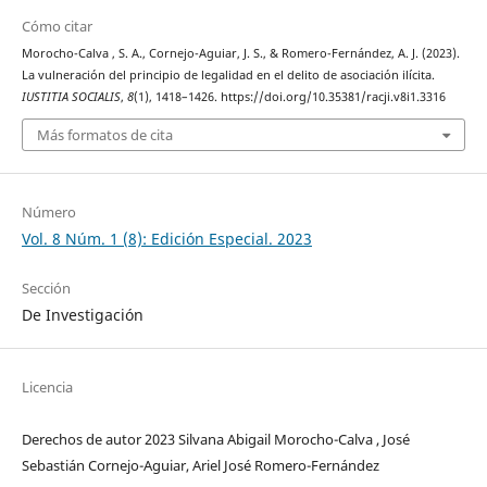
Cómo citar
Morocho-Calva , S. A., Cornejo-Aguiar, J. S., & Romero-Fernández, A. J. (2023).
La vulneración del principio de legalidad en el delito de asociación ilícita.
IUSTITIA SOCIALIS
,
8
(1), 1418–1426. https://doi.org/10.35381/racji.v8i1.3316
Más formatos de cita
Número
Vol. 8 Núm. 1 (8): Edición Especial. 2023
Sección
De Investigación
Licencia
Derechos de autor 2023 Silvana Abigail Morocho-Calva , José
Sebastián Cornejo-Aguiar, Ariel José Romero-Fernández