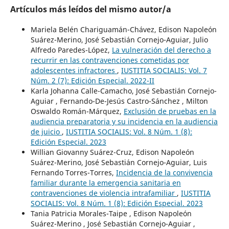
Artículos más leídos del mismo autor/a
Mariela Belén Chariguamán-Chávez, Edison Napoleón
Suárez-Merino, José Sebastián Cornejo-Aguiar, Julio
Alfredo Paredes-López,
La vulneración del derecho a
recurrir en las contravenciones cometidas por
adolescentes infractores
,
IUSTITIA SOCIALIS: Vol. 7
Núm. 2 (7): Edición Especial. 2022-II
Karla Johanna Calle-Camacho, José Sebastián Cornejo-
Aguiar , Fernando-De-Jesús Castro-Sánchez , Milton
Oswaldo Román-Márquez,
Exclusión de pruebas en la
audiencia preparatoria y su incidencia en la audiencia
de juicio
,
IUSTITIA SOCIALIS: Vol. 8 Núm. 1 (8):
Edición Especial. 2023
Willian Giovanny Suárez-Cruz, Edison Napoleón
Suárez-Merino, José Sebastián Cornejo-Aguiar, Luis
Fernando Torres-Torres,
Incidencia de la convivencia
familiar durante la emergencia sanitaria en
contravenciones de violencia intrafamiliar
,
IUSTITIA
SOCIALIS: Vol. 8 Núm. 1 (8): Edición Especial. 2023
Tania Patricia Morales-Taipe , Edison Napoleón
Suárez-Merino , José Sebastián Cornejo-Aguiar ,