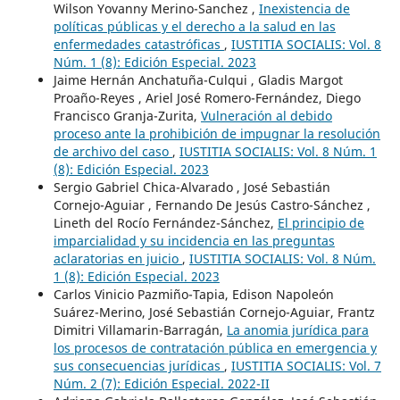
Wilson Yovanny Merino-Sanchez ,
Inexistencia de
políticas públicas y el derecho a la salud en las
enfermedades catastróficas
,
IUSTITIA SOCIALIS: Vol. 8
Núm. 1 (8): Edición Especial. 2023
Jaime Hernán Anchatuña-Culqui , Gladis Margot
Proaño-Reyes , Ariel José Romero-Fernández, Diego
Francisco Granja-Zurita,
Vulneración al debido
proceso ante la prohibición de impugnar la resolución
de archivo del caso
,
IUSTITIA SOCIALIS: Vol. 8 Núm. 1
(8): Edición Especial. 2023
Sergio Gabriel Chica-Alvarado , José Sebastián
Cornejo-Aguiar , Fernando De Jesús Castro-Sánchez ,
Lineth del Rocío Fernández-Sánchez,
El principio de
imparcialidad y su incidencia en las preguntas
aclaratorias en juicio
,
IUSTITIA SOCIALIS: Vol. 8 Núm.
1 (8): Edición Especial. 2023
Carlos Vinicio Pazmiño-Tapia, Edison Napoleón
Suárez-Merino, José Sebastián Cornejo-Aguiar, Frantz
Dimitri Villamarin-Barragán,
La anomia jurídica para
los procesos de contratación pública en emergencia y
sus consecuencias jurídicas
,
IUSTITIA SOCIALIS: Vol. 7
Núm. 2 (7): Edición Especial. 2022-II