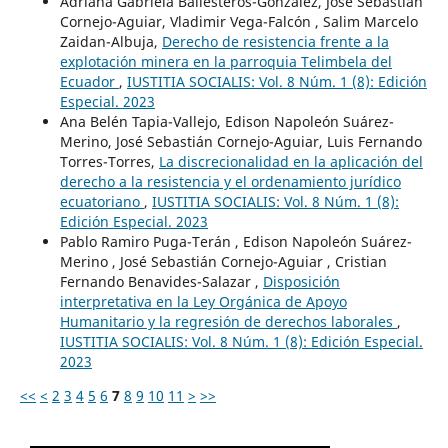
Adriana Gabriela Ballesteros-González, José Sebastián
Cornejo-Aguiar, Vladimir Vega-Falcón , Salim Marcelo
Zaidan-Albuja,
Derecho de resistencia frente a la
explotación minera en la parroquia Telimbela del
Ecuador
,
IUSTITIA SOCIALIS: Vol. 8 Núm. 1 (8): Edición
Especial. 2023
Ana Belén Tapia-Vallejo, Edison Napoleón Suárez-
Merino, José Sebastián Cornejo-Aguiar, Luis Fernando
Torres-Torres,
La discrecionalidad en la aplicación del
derecho a la resistencia y el ordenamiento jurídico
ecuatoriano
,
IUSTITIA SOCIALIS: Vol. 8 Núm. 1 (8):
Edición Especial. 2023
Pablo Ramiro Puga-Terán , Edison Napoleón Suárez-
Merino , José Sebastián Cornejo-Aguiar , Cristian
Fernando Benavides-Salazar ,
Disposición
interpretativa en la Ley Orgánica de Apoyo
Humanitario y la regresión de derechos laborales
,
IUSTITIA SOCIALIS: Vol. 8 Núm. 1 (8): Edición Especial.
2023
<<
<
2
3
4
5
6
7
8
9
10
11
>
>>