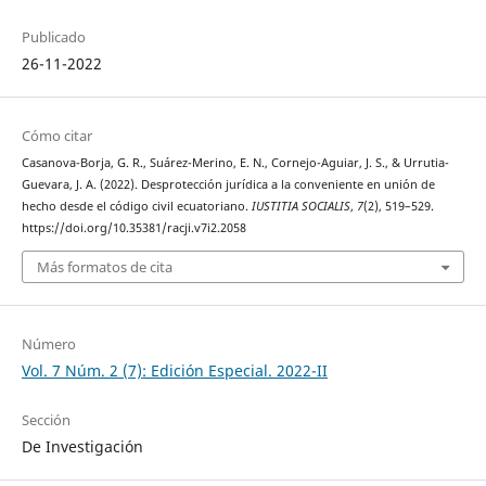
Publicado
26-11-2022
Cómo citar
Casanova-Borja, G. R., Suárez-Merino, E. N., Cornejo-Aguiar, J. S., & Urrutia-
Guevara, J. A. (2022). Desprotección jurídica a la conveniente en unión de
hecho desde el código civil ecuatoriano.
IUSTITIA SOCIALIS
,
7
(2), 519–529.
https://doi.org/10.35381/racji.v7i2.2058
Más formatos de cita
Número
Vol. 7 Núm. 2 (7): Edición Especial. 2022-II
Sección
De Investigación