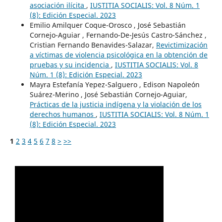
asociación ilícita
,
IUSTITIA SOCIALIS: Vol. 8 Núm. 1
(8): Edición Especial. 2023
Emilio Amilquer Coque-Orosco , José Sebastián
Cornejo-Aguiar , Fernando-De-Jesús Castro-Sánchez ,
Cristian Fernando Benavides-Salazar,
Revictimización
a víctimas de violencia psicológica en la obtención de
pruebas y su incidencia
,
IUSTITIA SOCIALIS: Vol. 8
Núm. 1 (8): Edición Especial. 2023
Mayra Estefanía Yepez-Salguero , Edison Napoleón
Suárez-Merino , José Sebastián Cornejo-Aguiar,
Prácticas de la justicia indígena y la violación de los
derechos humanos
,
IUSTITIA SOCIALIS: Vol. 8 Núm. 1
(8): Edición Especial. 2023
1
2
3
4
5
6
7
8
>
>>