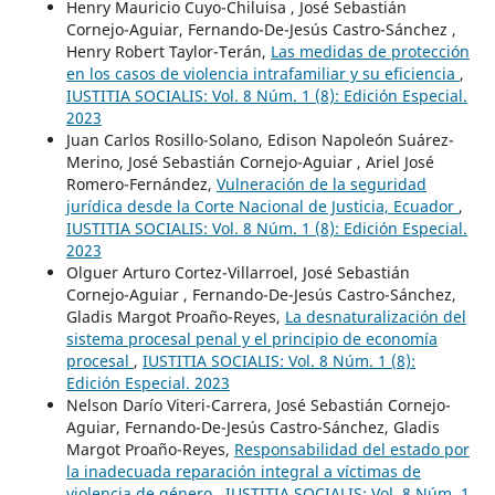
Henry Mauricio Cuyo-Chiluisa , José Sebastián
Cornejo-Aguiar, Fernando-De-Jesús Castro-Sánchez ,
Henry Robert Taylor-Terán,
Las medidas de protección
en los casos de violencia intrafamiliar y su eficiencia
,
IUSTITIA SOCIALIS: Vol. 8 Núm. 1 (8): Edición Especial.
2023
Juan Carlos Rosillo-Solano, Edison Napoleón Suárez-
Merino, José Sebastián Cornejo-Aguiar , Ariel José
Romero-Fernández,
Vulneración de la seguridad
jurídica desde la Corte Nacional de Justicia, Ecuador
,
IUSTITIA SOCIALIS: Vol. 8 Núm. 1 (8): Edición Especial.
2023
Olguer Arturo Cortez-Villarroel, José Sebastián
Cornejo-Aguiar , Fernando-De-Jesús Castro-Sánchez,
Gladis Margot Proaño-Reyes,
La desnaturalización del
sistema procesal penal y el principio de economía
procesal
,
IUSTITIA SOCIALIS: Vol. 8 Núm. 1 (8):
Edición Especial. 2023
Nelson Darío Viteri-Carrera, José Sebastián Cornejo-
Aguiar, Fernando-De-Jesús Castro-Sánchez, Gladis
Margot Proaño-Reyes,
Responsabilidad del estado por
la inadecuada reparación integral a víctimas de
violencia de género
,
IUSTITIA SOCIALIS: Vol. 8 Núm. 1