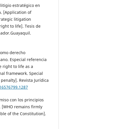
itigio estratégico en
. [Application of
ategic litigation
ht to life]. Tesis de
uador.Guayaquil.
 como derecho
ano. Especial referencia
right to life as a
nal framework. Special
penalty]. Revista Jurídica
/16576799.1287
iso con los principios
n. [WHO remains firmly
ble of the Constitution].