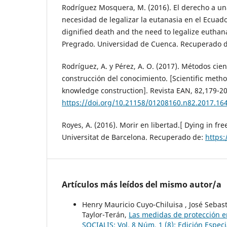
Rodríguez Mosquera, M. (2016). El derecho a un
necesidad de legalizar la eutanasia en el Ecuador
dignified death and the need to legalize euthana
Pregrado. Universidad de Cuenca. Recuperado 
Rodríguez, A. y Pérez, A. O. (2017). Métodos cien
construcción del conocimiento. [Scientific metho
knowledge construction]. Revista EAN, 82,179-20
https://doi.org/10.21158/01208160.n82.2017.16
Royes, A. (2016). Morir en libertad.[ Dying in fr
Universitat de Barcelona. Recuperado de:
https:
Artículos más leídos del mismo autor/a
Henry Mauricio Cuyo-Chiluisa , José Sebas
Taylor-Terán,
Las medidas de protección en 
SOCIALIS: Vol. 8 Núm. 1 (8): Edición Especi