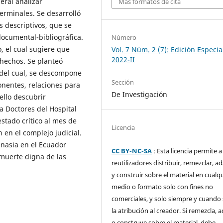
eral analizar
Más formatos de cita
erminales. Se desarrolló
s descriptivos, que se
documental-bibliográfica.
Número
, el cual sugiere que
Vol. 7 Núm. 2 (7): Edición Especia
2022-II
hechos. Se planteó
 del cual, se descompone
Sección
nentes, relaciones para
De Investigación
ello descubrir
a Doctores del Hospital
stado crítico al mes de
Licencia
 en el complejo judicial.
anasia en el Ecuador
CC BY-NC-SA
: Esta licencia permite a
 muerte digna de las
reutilizadores distribuir, remezclar, a
y construir sobre el material en cualq
medio o formato solo con fines no
comerciales, y solo siempre y cuando 
la atribución al creador. Si remezcla, 
o construye sobre el material, debe