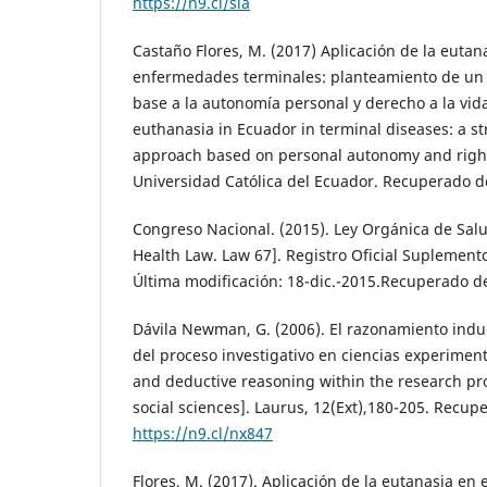
https://n9.cl/sia
Castaño Flores, M. (2017) Aplicación de la eutan
enfermedades terminales: planteamiento de un l
base a la autonomía personal y derecho a la vida
euthanasia in Ecuador in terminal diseases: a str
approach based on personal autonomy and right to
Universidad Católica del Ecuador. Recuperado d
Congreso Nacional. (2015). Ley Orgánica de Salu
Health Law. Law 67]. Registro Oficial Suplemento
Última modificación: 18-dic.-2015.Recuperado d
Dávila Newman, G. (2006). El razonamiento indu
del proceso investigativo en ciencias experimenta
and deductive reasoning within the research pr
social sciences]. Laurus, 12(Ext),180-205. Recup
https://n9.cl/nx847
Flores, M. (2017). Aplicación de la eutanasia en 