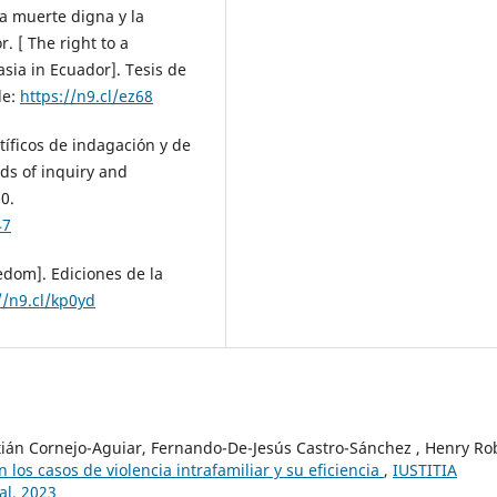
a muerte digna y la
. [ The right to a
sia in Ecuador]. Tesis de
de:
https://n9.cl/ez68
tíficos de indagación y de
ds of inquiry and
0.
47
eedom]. Ediciones de la
//n9.cl/kp0yd
tián Cornejo-Aguiar, Fernando-De-Jesús Castro-Sánchez , Henry Ro
los casos de violencia intrafamiliar y su eficiencia
,
IUSTITIA
al. 2023