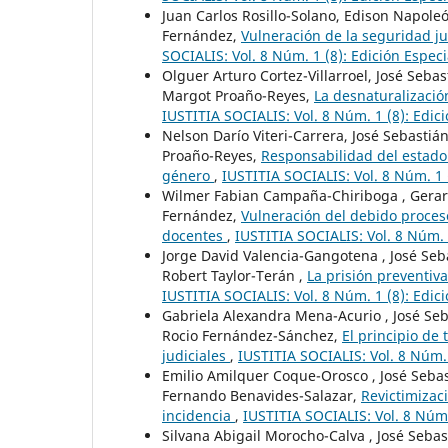
Juan Carlos Rosillo-Solano, Edison Napole
Fernández,
Vulneración de la seguridad ju
SOCIALIS: Vol. 8 Núm. 1 (8): Edición Especi
Olguer Arturo Cortez-Villarroel, José Seba
Margot Proaño-Reyes,
La desnaturalizació
IUSTITIA SOCIALIS: Vol. 8 Núm. 1 (8): Edici
Nelson Darío Viteri-Carrera, José Sebasti
Proaño-Reyes,
Responsabilidad del estado 
género
,
IUSTITIA SOCIALIS: Vol. 8 Núm. 1 
Wilmer Fabian Campaña-Chiriboga , Gerard
Fernández,
Vulneración del debido proceso
docentes
,
IUSTITIA SOCIALIS: Vol. 8 Núm. 1
Jorge David Valencia-Gangotena , José Seb
Robert Taylor-Terán ,
La prisión preventiva
IUSTITIA SOCIALIS: Vol. 8 Núm. 1 (8): Edici
Gabriela Alexandra Mena-Acurio , José Seb
Rocio Fernández-Sánchez,
El principio de 
judiciales
,
IUSTITIA SOCIALIS: Vol. 8 Núm. 
Emilio Amilquer Coque-Orosco , José Sebas
Fernando Benavides-Salazar,
Revictimizac
incidencia
,
IUSTITIA SOCIALIS: Vol. 8 Núm.
Silvana Abigail Morocho-Calva , José Seba