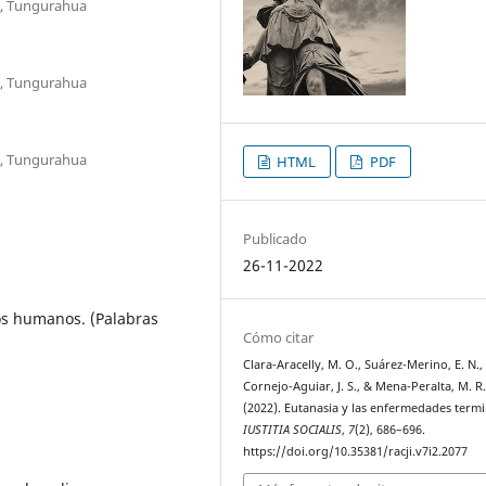
o, Tungurahua
o, Tungurahua
o, Tungurahua
HTML
PDF
Publicado
26-11-2022
s humanos. (Palabras
Cómo citar
Clara-Aracelly, M. O., Suárez-Merino, E. N.,
Cornejo-Aguiar, J. S., & Mena-Peralta, M. R
(2022). Eutanasia y las enfermedades termi
IUSTITIA SOCIALIS
,
7
(2), 686–696.
https://doi.org/10.35381/racji.v7i2.2077