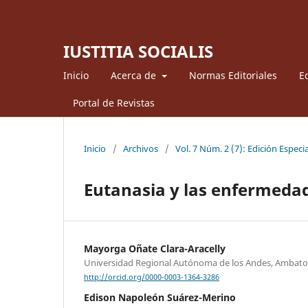
IUSTITIA SOCIALIS
Inicio
Acerca de
Normas Editoriales
Ed
Portal de Revistas
Inicio
/
Archivos
/
Vol. 7 Núm. 2 (7): Edición Especia
Eutanasia y las enfermeda
Mayorga Oñate Clara-Aracelly
Universidad Regional Autónoma de los Andes, Ambat
http://orcid.org/0000-0003-1364-3286
Edison Napoleón Suárez-Merino