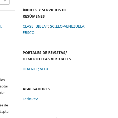
ÍNDICES Y SERVICIOS DE
RESÚMENES
l.
CLASE
;
BIBLAT
;
SCIELO-VENEZUELA;
EBSCO
PORTALES DE REVISTAS/
HEMEROTECAS VIRTUALES
DIALNET
;
VLEX
 los
daptar
AGREGADORES
uier
LatinRev
se dé
adapta