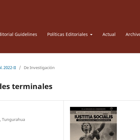
itorial Guidelines
Políticas Editoriales
Actual
Archiv
l. 2022-II
/
De Investigación
des terminales
o, Tungurahua