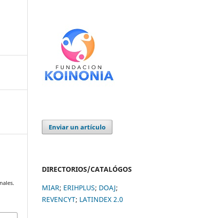
Enviar un artículo
DIRECTORIOS/CATALÓGOS
.
nales.
MIAR
;
ERIHPLUS
;
DOAJ
;
REVENCYT
;
LATINDEX 2.0