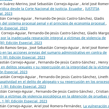
ón Suárez-Merino, José Sebastián Cornejo-Aguiar , Ariel José Romer
rídica desde la Corte Nacional de Justicia, Ecuador
,
IUSTITIA
al. 2023
stián Cornejo-Aguiar , Fernando-De-Jesús Castro-Sánchez, Gladis
n del sistema procesal penal y el principio de economía procesal
,
ón Especial. 2023
án Cornejo-Aguiar, Fernando-De-Jesús Castro-Sánchez, Gladis Margo
por la inadecuada reparación integral a víctimas de violencia de
(8): Edición Especial. 2023
o Ramos-Serpa , José Sebastián Cornejo-Aguiar , Ariel José Romer
 en las acciones previas del sumario administrativo en contra de
 (8): Edición Especial. 2023
astián Cornejo-Aguiar , Fernando-De-Jesús Castro-Sánchez , Henry
 en delitos sexuales y su repercusión en la integridad de la víctim
ón Especial. 2023
astián Cornejo-Aguiar , Fernando-De-Jesús Castro-Sánchez, Lineth
taxatividad en el delito de abigeato y su repercusión en los proces
1 (8): Edición Especial. 2023
tián Cornejo-Aguiar , Fernando-De-Jesús Castro-Sánchez , Cristian
ión a víctimas de violencia psicológica en la obtención de pruebas 
 1 (8): Edición Especial. 2023
stián Cornejo-Aguiar, Ariel José Romero-Fernández,
La vulneración 