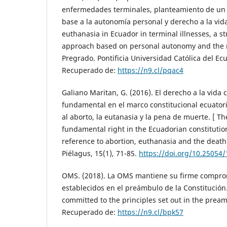
enfermedades terminales, planteamiento de un l
base a la autonomía personal y derecho a la vida
euthanasia in Ecuador in terminal illnesses, a str
approach based on personal autonomy and the rig
Pregrado. Pontificia Universidad Católica del Ec
Recuperado de:
https://n9.cl/pqac4
Galiano Maritan, G. (2016). El derecho a la vida
fundamental en el marco constitucional ecuatori
al aborto, la eutanasia y la pena de muerte. [ The 
fundamental right in the Ecuadorian constitutio
reference to abortion, euthanasia and the death 
Piélagus, 15(1), 71-85.
https://doi.org/10.25054
OMS. (2018). La OMS mantiene su firme comprom
establecidos en el preámbulo de la Constitució
committed to the principles set out in the pream
Recuperado de:
https://n9.cl/bpk57