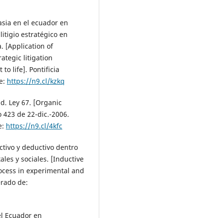
asia en el ecuador en
itigio estratégico en
. [Application of
ategic litigation
 life]. Pontificia
e:
https://n9.cl/kzkq
d. Ley 67. [Organic
 423 de 22-dic.-2006.
e:
https://n9.cl/4kfc
ctivo y deductivo dentro
les y sociales. [Inductive
ocess in experimental and
erado de:
el Ecuador en