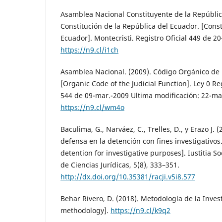
Asamblea Nacional Constituyente de la Repúblic
Constitución de la República del Ecuador. [Const
Ecuador]. Montecristi. Registro Oficial 449 de 20
https://n9.cl/i1ch
Asamblea Nacional. (2009). Código Orgánico de l
[Organic Code of the Judicial Function]. Ley 0 R
544 de 09-mar.-2009 Ultima modificación: 22-ma
https://n9.cl/wm4o
Baculima, G., Narváez, C., Trelles, D., y Erazo J. 
defensa en la detención con fines investigativos.
detention for investigative purposes]. Iustitia So
de Ciencias Jurídicas, 5(8), 333–351.
http://dx.doi.org/10.35381/racji.v5i8.577
Behar Rivero, D. (2018). Metodología de la Invest
methodology].
https://n9.cl/k9q2