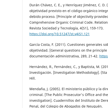
Durán Chávez, C. E., y Henríquez Jiménez, C. D. (
objetividad previsto en el código orgánico integr
debido proceso. [Principle of objectivity provided
Comprehensive Organic Criminal Code. Relation
Revista Sociedad y Tecnología, 4(S1), 159-173.
https://doi.org/10.51247/st.v4iS1.121
García Costa, F. (2011). Cuestiones generales sob
objetividad. [General questions on the principle o
documentación administrativa, 289, 21-42.
https
Hernández, R., Fernández, C., y Baptista, M. (20
Investigación. [Investigation Methodology]. (5ta
Hill.
Mendaña, J. (2005). El ministerio público y la dir
criminal. [The Public Prosecutor's Office and the
investigation]. Cuadernillos del Instituto de De
Penal, del Colegio de Abogados de Neuquén.