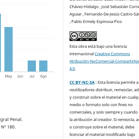
Chávez-Hidalgo , José Sebastián Corn
Aguiar , Fernando-De-Jesús Castro-S
, Pablo Ermely Espinosa-Pico
Esta obra está bajo una licencia
internacional
Creative Commons
Atribución-NoComercial-CompartirIg
4.0
.
CC BY-NC-SA
: Esta licencia permite a
reutilizadores distribuir, remezclar, a
y construir sobre el material en cualq
medio o formato solo con fines no
comerciales, y solo siempre y cuando 
gral Penal.
la atribución al creador. Si remezcla, 
 Nº 180.
o construye sobre el material, debe
licenciar el material modificado bajo