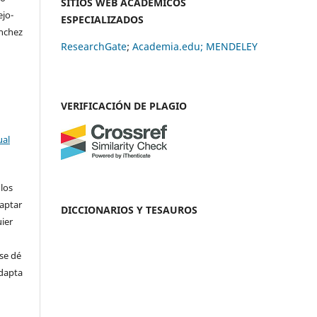
SITIOS WEB ACADÉMICOS
ejo-
ESPECIALIZADOS
ánchez
ResearchGate
;
Academia.edu;
MENDELEY
VERIFICACIÓN DE PLAGIO
ual
 los
daptar
DICCIONARIOS Y TESAUROS
uier
se dé
adapta