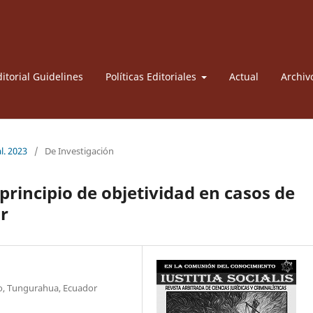
itorial Guidelines
Políticas Editoriales
Actual
Archiv
l. 2023
/
De Investigación
principio de objetividad en casos de
r
o, Tungurahua, Ecuador