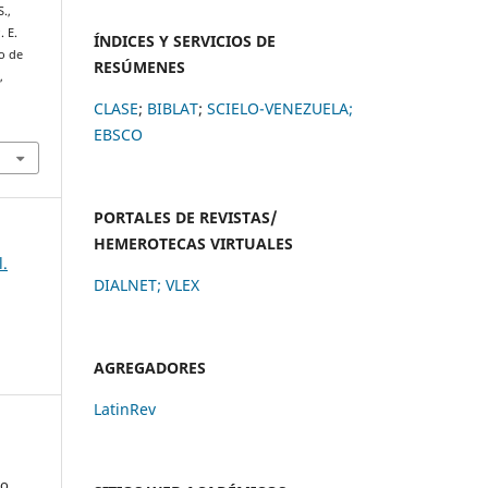
S.,
. E.
ÍNDICES Y SERVICIOS DE
io de
RESÚMENES
,
CLASE
;
BIBLAT
;
SCIELO-VENEZUELA;
EBSCO
PORTALES DE REVISTAS/
HEMEROTECAS VIRTUALES
l.
DIALNET
;
VLEX
AGREGADORES
LatinRev
io