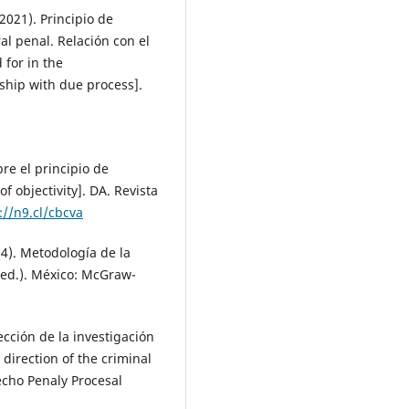
2021). Principio de
al penal. Relación con el
 for in the
ship with due process].
re el principio de
f objectivity]. DA. Revista
://n9.cl/cbcva
14). Metodología de la
 ed.). México: McGraw-
ección de la investigación
 direction of the criminal
recho Penaly Procesal