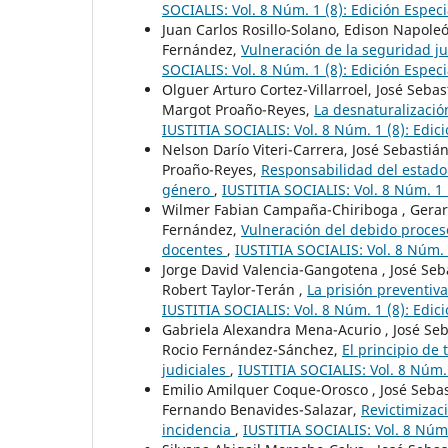
SOCIALIS: Vol. 8 Núm. 1 (8): Edición Especi
Juan Carlos Rosillo-Solano, Edison Napole
Fernández,
Vulneración de la seguridad ju
SOCIALIS: Vol. 8 Núm. 1 (8): Edición Especi
Olguer Arturo Cortez-Villarroel, José Seba
Margot Proaño-Reyes,
La desnaturalizació
IUSTITIA SOCIALIS: Vol. 8 Núm. 1 (8): Edici
Nelson Darío Viteri-Carrera, José Sebasti
Proaño-Reyes,
Responsabilidad del estado 
género
,
IUSTITIA SOCIALIS: Vol. 8 Núm. 1 
Wilmer Fabian Campaña-Chiriboga , Gerard
Fernández,
Vulneración del debido proceso
docentes
,
IUSTITIA SOCIALIS: Vol. 8 Núm. 1
Jorge David Valencia-Gangotena , José Seb
Robert Taylor-Terán ,
La prisión preventiva
IUSTITIA SOCIALIS: Vol. 8 Núm. 1 (8): Edici
Gabriela Alexandra Mena-Acurio , José Seb
Rocio Fernández-Sánchez,
El principio de 
judiciales
,
IUSTITIA SOCIALIS: Vol. 8 Núm. 
Emilio Amilquer Coque-Orosco , José Sebas
Fernando Benavides-Salazar,
Revictimizac
incidencia
,
IUSTITIA SOCIALIS: Vol. 8 Núm.