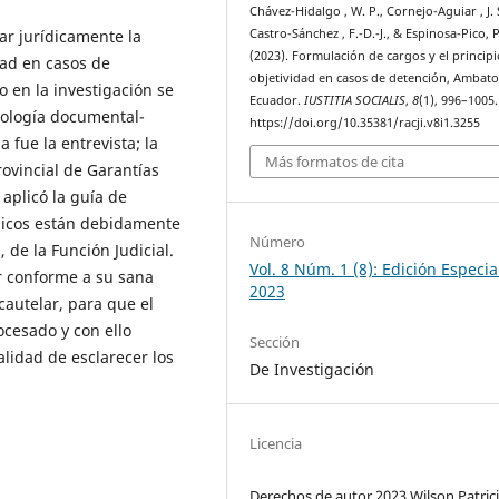
Chávez-Hidalgo , W. P., Cornejo-Aguiar , J. 
zar jurídicamente la
Castro-Sánchez , F.-D.-J., & Espinosa-Pico, P
(2023). Formulación de cargos y el princip
dad en casos de
objetividad en casos de detención, Ambato
 en la investigación se
Ecuador.
IUSTITIA SOCIALIS
,
8
(1), 996–1005.
ipología documental-
https://doi.org/10.35381/racji.v8i1.3255
a fue la entrevista; la
Más formatos de cita
rovincial de Garantías
aplicó la guía de
blicos están debidamente
Número
 de la Función Judicial.
Vol. 8 Núm. 1 (8): Edición Especia
r conforme a su sana
2023
cautelar, para que el
ocesado y con ello
Sección
alidad de esclarecer los
De Investigación
Licencia
Derechos de autor 2023 Wilson Patric