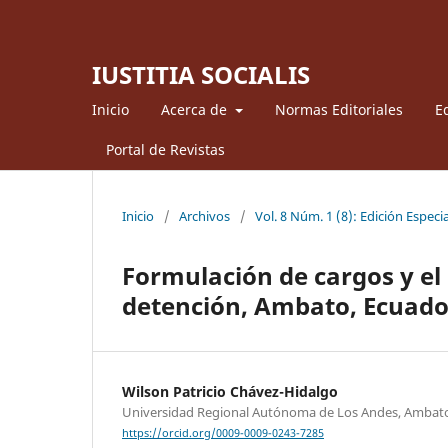
IUSTITIA SOCIALIS
Inicio
Acerca de
Normas Editoriales
Ed
Portal de Revistas
Inicio
/
Archivos
/
Vol. 8 Núm. 1 (8): Edición Especia
Formulación de cargos y el 
detención, Ambato, Ecuado
Wilson Patricio Chávez-Hidalgo
Universidad Regional Autónoma de Los Andes, Ambat
https://orcid.org/0009-0009-0243-7285