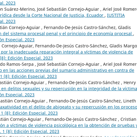
al. 2023
ón Suárez-Merino, José Sebastián Cornejo-Aguiar , Ariel José Romer
rídica desde la Corte Nacional de Justicia, Ecuador
,
IUSTITIA
al. 2023
stián Cornejo-Aguiar , Fernando-De-Jesús Castro-Sánchez, Gladis
n del sistema procesal penal y el principio de economía procesal
,
ón Especial. 2023
án Cornejo-Aguiar, Fernando-De-Jesús Castro-Sánchez, Gladis Margo
por la inadecuada reparación integral a víctimas de violencia de
(8): Edición Especial. 2023
o Ramos-Serpa , José Sebastián Cornejo-Aguiar , Ariel José Romer
 en las acciones previas del sumario administrativo en contra de
 (8): Edición Especial. 2023
astián Cornejo-Aguiar , Fernando-De-Jesús Castro-Sánchez , Henry
 en delitos sexuales y su repercusión en la integridad de la víctim
ón Especial. 2023
astián Cornejo-Aguiar , Fernando-De-Jesús Castro-Sánchez, Lineth
taxatividad en el delito de abigeato y su repercusión en los proces
1 (8): Edición Especial. 2023
tián Cornejo-Aguiar , Fernando-De-Jesús Castro-Sánchez , Cristian
ión a víctimas de violencia psicológica en la obtención de pruebas 
 1 (8): Edición Especial. 2023