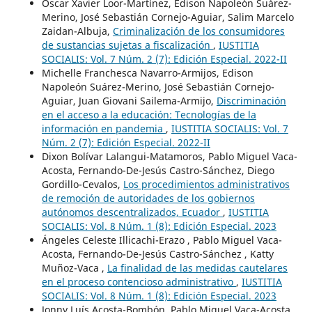
Oscar Xavier Loor-Martínez, Edison Napoleón Suárez-
Merino, José Sebastián Cornejo-Aguiar, Salim Marcelo
Zaidan-Albuja,
Criminalización de los consumidores
de sustancias sujetas a fiscalización
,
IUSTITIA
SOCIALIS: Vol. 7 Núm. 2 (7): Edición Especial. 2022-II
Michelle Franchesca Navarro-Armijos, Edison
Napoleón Suárez-Merino, José Sebastián Cornejo-
Aguiar, Juan Giovani Sailema-Armijo,
Discriminación
en el acceso a la educación: Tecnologías de la
información en pandemia
,
IUSTITIA SOCIALIS: Vol. 7
Núm. 2 (7): Edición Especial. 2022-II
Dixon Bolívar Lalangui-Matamoros, Pablo Miguel Vaca-
Acosta, Fernando-De-Jesús Castro-Sánchez, Diego
Gordillo-Cevalos,
Los procedimientos administrativos
de remoción de autoridades de los gobiernos
autónomos descentralizados, Ecuador
,
IUSTITIA
SOCIALIS: Vol. 8 Núm. 1 (8): Edición Especial. 2023
Ángeles Celeste Illicachi-Erazo , Pablo Miguel Vaca-
Acosta, Fernando-De-Jesús Castro-Sánchez , Katty
Muñoz-Vaca ,
La finalidad de las medidas cautelares
en el proceso contencioso administrativo
,
IUSTITIA
SOCIALIS: Vol. 8 Núm. 1 (8): Edición Especial. 2023
Jonny Luís Acosta-Bombón, Pablo Miguel Vaca-Acosta ,