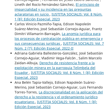
Lineth del Rocío Fernández-Sánchez,
El principio de
imparcialidad y su incidencia en las preguntas
aclaratorias en juicio
,
IUSTITIA SOCIALIS: Vol. 8 Núm.
1 (8): Edición Especial. 2023
Carlos Vinicio Pazmiño-Tapia, Edison Napoleón
Suárez-Merino, José Sebastián Cornejo-Aguiar, Frantz
Dimitri Villamarin-Barragán,
La anomia jurídica para
los procesos de contratación pública en emergencia y
sus consecuencias jurídicas
,
IUSTITIA SOCIALIS: Vol. 7
Núm. 2 (7): Edición Especial. 2022-II
Adriana Gabriela Ballesteros-González, José Sebastián
Cornejo-Aguiar, Vladimir Vega-Falcón , Salim Marcelo
Zaidan-Albuja,
Derecho de resistencia frente a la
explotación minera en la parroquia Telimbela del
Ecuador
,
IUSTITIA SOCIALIS: Vol. 8 Núm. 1 (8): Edición
Especial. 2023
Ana Belén Tapia-Vallejo, Edison Napoleón Suárez-
Merino, José Sebastián Cornejo-Aguiar, Luis Fernando
Torres-Torres,
La discrecionalidad en la aplicación del
derecho a la resistencia y el ordenamiento jurídico
ecuatoriano
,
IUSTITIA SOCIALIS: Vol. 8 Núm. 1 (8):
Edición Especial. 2023