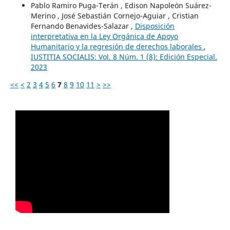
Pablo Ramiro Puga-Terán , Edison Napoleón Suárez-
Merino , José Sebastián Cornejo-Aguiar , Cristian
Fernando Benavides-Salazar ,
Disposición
interpretativa en la Ley Orgánica de Apoyo
Humanitario y la regresión de derechos laborales
,
IUSTITIA SOCIALIS: Vol. 8 Núm. 1 (8): Edición Especial.
2023
<<
<
2
3
4
5
6
7
8
9
10
11
>
>>