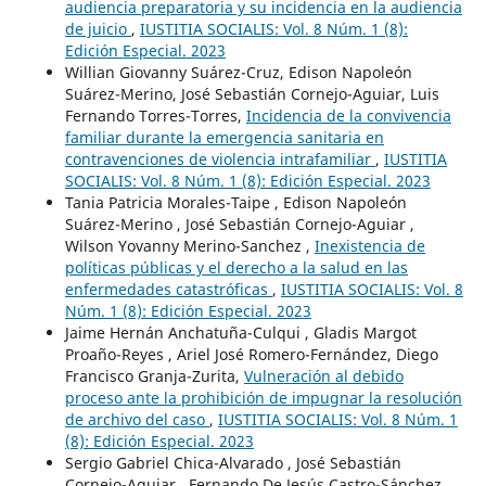
audiencia preparatoria y su incidencia en la audiencia
de juicio
,
IUSTITIA SOCIALIS: Vol. 8 Núm. 1 (8):
Edición Especial. 2023
Willian Giovanny Suárez-Cruz, Edison Napoleón
Suárez-Merino, José Sebastián Cornejo-Aguiar, Luis
Fernando Torres-Torres,
Incidencia de la convivencia
familiar durante la emergencia sanitaria en
contravenciones de violencia intrafamiliar
,
IUSTITIA
SOCIALIS: Vol. 8 Núm. 1 (8): Edición Especial. 2023
Tania Patricia Morales-Taipe , Edison Napoleón
Suárez-Merino , José Sebastián Cornejo-Aguiar ,
Wilson Yovanny Merino-Sanchez ,
Inexistencia de
políticas públicas y el derecho a la salud en las
enfermedades catastróficas
,
IUSTITIA SOCIALIS: Vol. 8
Núm. 1 (8): Edición Especial. 2023
Jaime Hernán Anchatuña-Culqui , Gladis Margot
Proaño-Reyes , Ariel José Romero-Fernández, Diego
Francisco Granja-Zurita,
Vulneración al debido
proceso ante la prohibición de impugnar la resolución
de archivo del caso
,
IUSTITIA SOCIALIS: Vol. 8 Núm. 1
(8): Edición Especial. 2023
Sergio Gabriel Chica-Alvarado , José Sebastián
Cornejo-Aguiar , Fernando De Jesús Castro-Sánchez ,