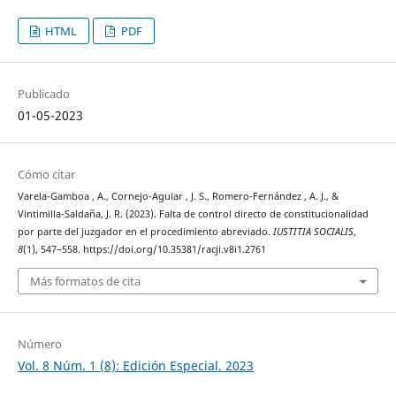
HTML
PDF
Publicado
01-05-2023
Cómo citar
Varela-Gamboa , A., Cornejo-Aguiar , J. S., Romero-Fernández , A. J., &
Vintimilla-Saldaña, J. R. (2023). Falta de control directo de constitucionalidad
por parte del juzgador en el procedimiento abreviado.
IUSTITIA SOCIALIS
,
8
(1), 547–558. https://doi.org/10.35381/racji.v8i1.2761
Más formatos de cita
Número
Vol. 8 Núm. 1 (8): Edición Especial. 2023