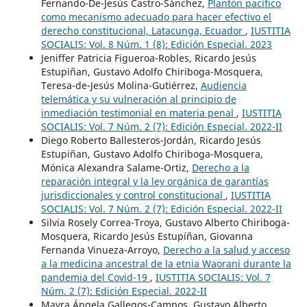
Fernando-De-Jesús Castro-Sánchez,
Plantón pacífico
como mecanismo adecuado para hacer efectivo el
derecho constitucional, Latacunga, Ecuador
,
IUSTITIA
SOCIALIS: Vol. 8 Núm. 1 (8): Edición Especial. 2023
Jeniffer Patricia Figueroa-Robles, Ricardo Jesús
Estupiñan, Gustavo Adolfo Chiriboga-Mosquera,
Teresa-de-Jesús Molina-Gutiérrez,
Audiencia
telemática y su vulneración al principio de
inmediación testimonial en materia penal
,
IUSTITIA
SOCIALIS: Vol. 7 Núm. 2 (7): Edición Especial. 2022-II
Diego Roberto Ballesteros-Jordán, Ricardo Jesús
Estupiñan, Gustavo Adolfo Chiriboga-Mosquera,
Mónica Alexandra Salame-Ortiz,
Derecho a la
reparación integral y la ley orgánica de garantías
jurisdiccionales y control constitucional
,
IUSTITIA
SOCIALIS: Vol. 7 Núm. 2 (7): Edición Especial. 2022-II
Silvia Rosely Correa-Troya, Gustavo Alberto Chiriboga-
Mosquera, Ricardo Jesús Estupíñan, Giovanna
Fernanda Vinueza-Arroyo,
Derecho a la salud y acceso
a la medicina ancestral de la etnia Waorani durante la
pandemia del Covid-19
,
IUSTITIA SOCIALIS: Vol. 7
Núm. 2 (7): Edición Especial. 2022-II
Mayra Ángela Gallegos-Campos, Gustavo Alberto