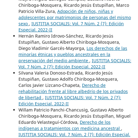
Chiriboga-Mosquera, Ricardo Jesús Estupíñan, Marco
Patricio Villa-Zura,
Adopción de niños, niñas y
adolescentes por matrimonios de personas del mismo
sexo
,
IUSTITIA SOCIALIS: Vol. 7 Núm. 2 (7): Edición
Especial. 2022-II
Hernán Ramiro Idrovo-Sánchez, Ricardo Jesús
Estupíñan, Gustavo Alberto Chiriboga-Mosquera,
Diego Vladimir Garcés-Mayorga,
Los derechos de las
minorías étnicas y pueblos ancestrales en la
preservación del medio ambiente
,
IUSTITIA SOCIALIS:
Vol. 7 Núm. 2 (7): Edición Especial. 2022-II
Silvana Valeria Donoso-Estrada, Ricardo Jesús
Estupiñan, Gustavo Adolfo Chiriboga-Mosquera,
Carlos Javier Lizcano-Chapeta,
Derecho de
rehabilitación frente al libre albedrío de los privados
de libertad
,
IUSTITIA SOCIALIS: Vol. 7 Núm. 2 (7):
Edición Especial. 2022-II
Willam Patricio Panchi-Chancusig, Gustavo Alberto
Chiriboga-Mosquera, Ricardo Jesús Estupíñan, Miguel
Eduardo Velasteguí-Córdova,
Derecho de los
indígenas a tratamientos con medicina ancestral
,
IUSTITIA SOCIALIS: Vol. 7 Núm. 2 (7): Edición Especial.