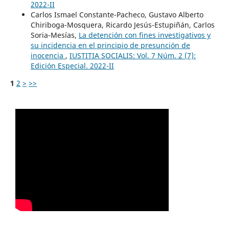
2022-II
Carlos Ismael Constante-Pacheco, Gustavo Alberto
Chiriboga-Mosquera, Ricardo Jesús-Estupiñán, Carlos
Soria-Mesías,
La detención con fines investigativos y
su incidencia en el principio de presunción de
inocencia
,
IUSTITIA SOCIALIS: Vol. 7 Núm. 2 (7):
Edición Especial. 2022-II
1
2
>
>>