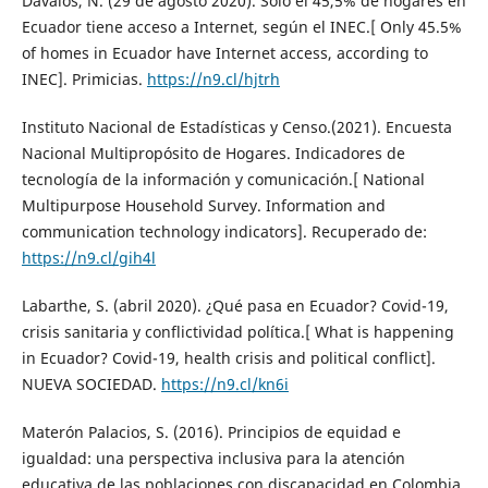
Dávalos, N. (29 de agosto 2020). Solo el 45,5% de hogares en
Ecuador tiene acceso a Internet, según el INEC.[ Only 45.5%
of homes in Ecuador have Internet access, according to
INEC]. Primicias.
https://n9.cl/hjtrh
Instituto Nacional de Estadísticas y Censo.(2021). Encuesta
Nacional Multipropósito de Hogares. Indicadores de
tecnología de la información y comunicación.[ National
Multipurpose Household Survey. Information and
communication technology indicators]. Recuperado de:
https://n9.cl/gih4l
Labarthe, S. (abril 2020). ¿Qué pasa en Ecuador? Covid-19,
crisis sanitaria y conflictividad política.[ What is happening
in Ecuador? Covid-19, health crisis and political conflict].
NUEVA SOCIEDAD.
https://n9.cl/kn6i
Materón Palacios, S. (2016). Principios de equidad e
igualdad: una perspectiva inclusiva para la atención
educativa de las poblaciones con discapacidad en Colombia.