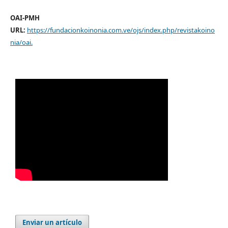
OAI-PMH
URL:
https://fundacionkoinonia.com.ve/ojs/index.php/revistakoino
nia/oai
.
Enviar un artículo