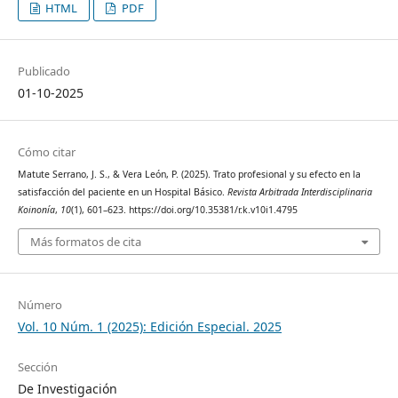
HTML
PDF
Publicado
01-10-2025
Cómo citar
Matute Serrano, J. S., & Vera León, P. (2025). Trato profesional y su efecto en la
satisfacción del paciente en un Hospital Básico.
Revista Arbitrada Interdisciplinaria
Koinonía
,
10
(1), 601–623. https://doi.org/10.35381/r.k.v10i1.4795
Más formatos de cita
Número
Vol. 10 Núm. 1 (2025): Edición Especial. 2025
Sección
De Investigación