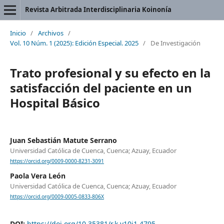
Revista Arbitrada Interdisciplinaria Koinonía
Inicio
/
Archivos
/
Vol. 10 Núm. 1 (2025): Edición Especial. 2025
/
De Investigación
Trato profesional y su efecto en la
satisfacción del paciente en un
Hospital Básico
Juan Sebastián Matute Serrano
Universidad Católica de Cuenca, Cuenca; Azuay, Ecuador
https://orcid.org/0009-0000-8231-3091
Paola Vera León
Universidad Católica de Cuenca, Cuenca; Azuay, Ecuador
https://orcid.org/0009-0005-0833-806X
DOI:
https://doi.org/10.35381/r.k.v10i1.4795