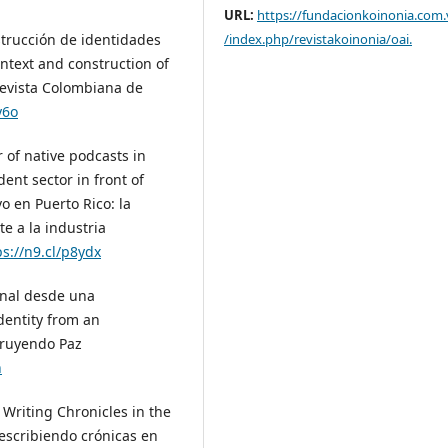
URL:
https://fundacionkoinonia.com.
/index.php/revistakoinonia/oai
.
nstrucción de identidades
ontext and construction of
 Revista Colombiana de
y6o
r of native podcasts in
dent sector in front of
vo en Puerto Rico: la
e a la industria
ps://n9.cl/p8ydx
ional desde una
identity from an
struyendo Paz
h
y Writing Chronicles in the
 escribiendo crónicas en