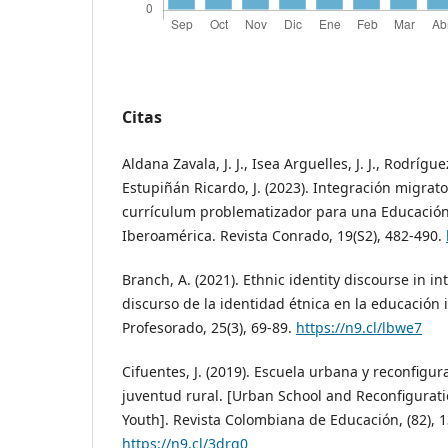
Citas
Aldana Zavala, J. J., Isea Arguelles, J. J., Rodrígue
Estupiñán Ricardo, J. (2023). Integración migrato
currículum problematizador para una Educación 
Iberoamérica. Revista Conrado, 19(S2), 482-490.
Branch, A. (2021). Ethnic identity discourse in in
discurso de la identidad étnica en la educación i
Profesorado, 25(3), 69-89.
https://n9.cl/lbwe7
Cifuentes, J. (2019). Escuela urbana y reconfigu
juventud rural. [Urban School and Reconfiguratio
Youth]. Revista Colombiana de Educación, (82), 
https://n9.cl/3drg0