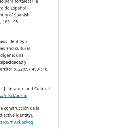
lo para fortalecer la
era de Español –
ntity of Spanish -
), 183-195.
ess identity: a
ies and cultural
ndígena: una
 capacidades y
rritorio, 22(69), 493-518.
al. [Literature and Cultural
s://n9.cl/uokim
de construcción de la
lective identity].
ttps://n9.cl/a8koq