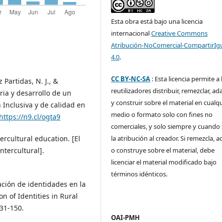
Esta obra está bajo una licencia
internacional
Creative Commons
Atribución-NoComercial-CompartirIg
4.0
.
CC BY-NC-SA
: Esta licencia permite a 
z Partidas, N. J., &
reutilizadores distribuir, remezclar, ad
ria y desarrollo de un
y construir sobre el material en cualq
Inclusiva y de calidad en
medio o formato solo con fines no
https://n9.cl/ogta9
comerciales, y solo siempre y cuando 
la atribución al creador. Si remezcla, 
tercultural education. [El
o construye sobre el material, debe
ntercultural].
licenciar el material modificado bajo
términos idénticos.
ración de identidades en la
n of Identities in Rural
131-150.
OAI-PMH