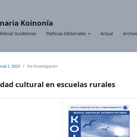
inaria Koinonía
itorial Guidelines
Políticas Editoriales
Actual
Archiv
cial 2. 2023
/
De Investigación
idad cultural en escuelas rurales