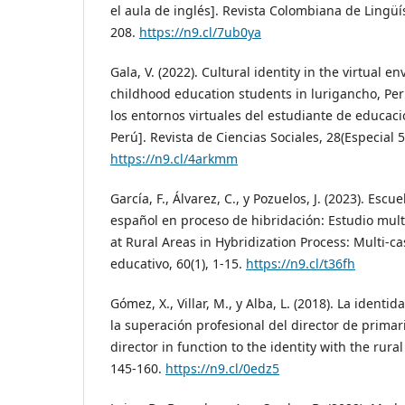
el aula de inglés]. Revista Colombiana de Lingüís
208.
https://n9.cl/7ub0ya
Gala, V. (2022). Cultural identity in the virtual e
childhood education students in lurigancho, Per
los entornos virtuales del estudiante de educaci
Perú]. Revista de Ciencias Sociales, 28(Especial 5
https://n9.cl/4arkmm
García, F., Álvarez, C., y Pozuelos, J. (2023). Escu
español en proceso de hibridación: Estudio mult
at Rural Areas in Hybridization Process: Multi-c
educativo, 60(1), 1-15.
https://n9.cl/t36fh
Gómez, X., Villar, M., y Alba, L. (2018). La identi
la superación profesional del director de primar
director in function to the identity with the rural
145-160.
https://n9.cl/0edz5