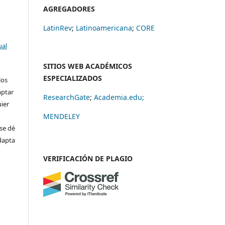
AGREGADORES
LatinRev
;
Latinoamericana
;
CORE
ual
SITIOS WEB ACADÉMICOS
ESPECIALIZADOS
los
aptar
ResearchGate
;
Academia.edu;
uier
MENDELEY
se dé
adapta
VERIFICACIÓN DE PLAGIO