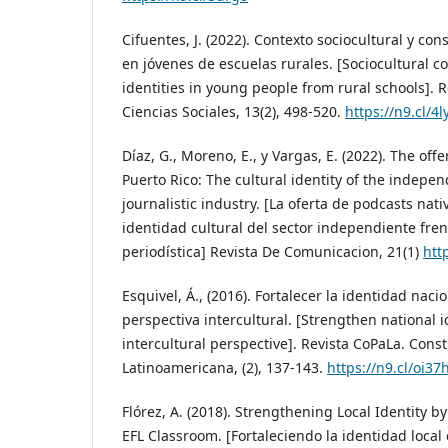
Cifuentes, J. (2022). Contexto sociocultural y co
en jóvenes de escuelas rurales. [Sociocultural c
identities in young people from rural schools].
Ciencias Sociales, 13(2), 498-520.
https://n9.cl/4l
Díaz, G., Moreno, E., y Vargas, E. (2022). The offe
Puerto Rico: The cultural identity of the indepen
journalistic industry. [La oferta de podcasts nati
identidad cultural del sector independiente frent
periodística] Revista De Comunicacion, 21(1)
htt
Esquivel, Á., (2016). Fortalecer la identidad nac
perspectiva intercultural. [Strengthen national 
intercultural perspective]. Revista CoPaLa. Con
Latinoamericana, (2), 137-143.
https://n9.cl/oi37
Flórez, A. (2018). Strengthening Local Identity b
EFL Classroom. [Fortaleciendo la identidad local