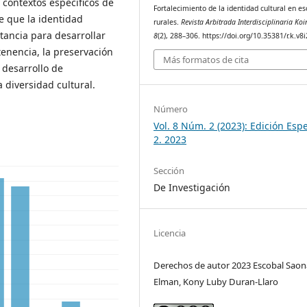
 contextos específicos de
Fortalecimiento de la identidad cultural en es
e que la identidad
rurales.
Revista Arbitrada Interdisciplinaria Ko
rtancia para desarrollar
8
(2), 288–306. https://doi.org/10.35381/r.k.v8
tenencia, la preservación
Más formatos de cita
l desarrollo de
a diversidad cultural.
Número
Vol. 8 Núm. 2 (2023): Edición Espe
2. 2023
Sección
De Investigación
Licencia
Derechos de autor 2023 Escobal Saon
Elman, Kony Luby Duran-Llaro