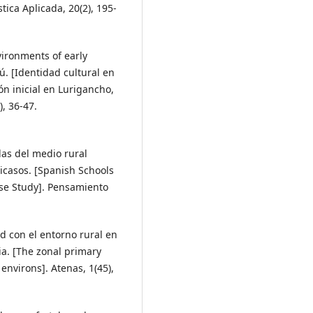
tica Aplicada, 20(2), 195-
nvironments of early
ú. [Identidad cultural en
ón inicial en Lurigancho,
), 36-47.
elas del medio rural
icasos. [Spanish Schools
ase Study]. Pensamiento
dad con el entorno rural en
ia. [The zonal primary
 environs]. Atenas, 1(45),