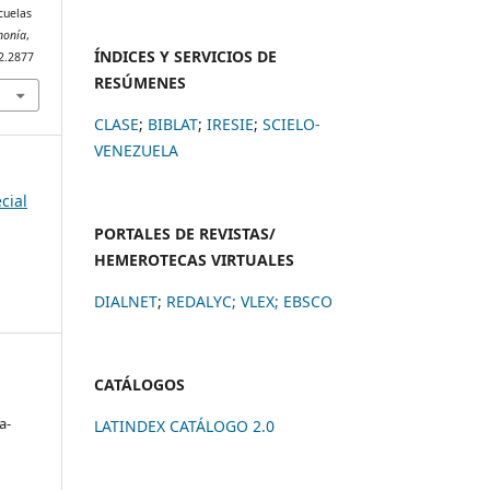
cuelas
inonía
,
ÍNDICES Y SERVICIOS DE
i2.2877
RESÚMENES
CLASE
;
BIBLAT
;
IRESIE
;
SCIELO-
VENEZUELA
cial
PORTALES DE REVISTAS/
HEMEROTECAS VIRTUALES
DIALNET
;
REDALYC
;
VLEX;
EBSCO
CATÁLOGOS
a-
LATINDEX CATÁLOGO 2.0