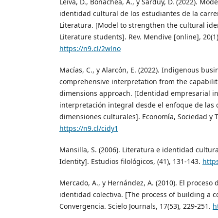
Leiva, D., Bonachea, A., y Sarduy, D. (2022). Mode
identidad cultural de los estudiantes de la carr
Literatura. [Model to strengthen the cultural ide
Literature students]. Rev. Mendive [online], 20(1
https://n9.cl/2wlno
Macías, C., y Alarcón, E. (2022). Indigenous busin
comprehensive interpretation from the capabilit
dimensions approach. [Identidad empresarial i
interpretación integral desde el enfoque de las
dimensiones culturales]. Economía, Sociedad y Te
https://n9.cl/cidy1
Mansilla, S. (2006). Literatura e identidad cultur
Identity]. Estudios filológicos, (41), 131-143.
http
Mercado, A., y Hernández, A. (2010). El proceso 
identidad colectiva. [The process of building a col
Convergencia. Scielo Journals, 17(53), 229-251.
h