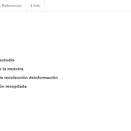
References
Info
estudio
e la muestra
de recolección deinformación
ión recopilada