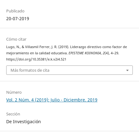
Publicado
20-07-2019
Cómo citar
Lugo, N., & Villasmil Ferrer, J. R. (2019). Liderazgo directivo como factor de
mejoramiento en la calidad educativa.
EPISTEME KOINONIA
,
2
(4), 4–29.
https://doi.org/10.35381/e.k.v2i4.521
Más formatos de cita
Número
Vol. 2 Núm. 4 (2019): Julio - Diciembre. 2019
Sección
De Investigación