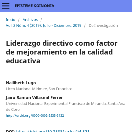
EPISTEME KOINONIA
Inicio
/
Archivos
/
Vol. 2 Núm. 4 (2019): Julio - Diciembre. 2019
/
De Investigación
Liderazgo directivo como factor
de mejoramiento en la calidad
educativa
Nailibeth Lugo
Liceo Nacional Mirimire, San Francisco
Jairo Ramón Villasmil Ferrer
Universidad Nacional Experimental Francisco de Miranda, Santa Ana
de Coro
http://orcid.org/0000-0002-5535-3132
DOI:
https://doi.org/10.35381/e.k.v2i4.521