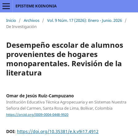
EPISTEME KOINONIA
Inicio
/
Archivos
/
Vol. 9 Núm. 17 (2026): Enero - Junio. 2026
/
De Investigación
Desempeño escolar de alumnos
provenientes de hogares
monoparentales. Revisión de la
literatura
Omar de Jesús Ruíz-Campuzano
Institución Educativa Técnica Agropecuaria y en Sistemas Nuestra
Señora del Carmen, Santa Rosa de Lima, Bolívar, Colombia
https://orcid.org/0009-0004-0448-9920
DOI:
https://doi.org/10.35381/e.k.v9i17.4912