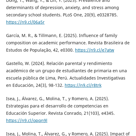
Dong, T., Wang, Y., & Lin, Y. (2025). Prevalence and
determinants of depression, anxiety, and stress among
secondary school students. PLoS One, 20(9), e0328785.
https://n9.cl/06a5r
García, M. R., & Tillmann, E. (2025). Influence of family
composition on academic performance. Revista Brasileira de
Estudos de População, 42, e0300.
https://n9.cl/e7atw
Gastello, W. (2024). Relación parental y rendimiento
académico de un grupo de estudiantes de primaria en una
escuela pública de Lima, Perú. Actualidades Investigativas
en Educación, 24(3), 98-132.
https://n9.cl/r8trk
Isea, J., Álvarez, G., Molina, T., y Romero, A. (2025).
Estrategias para el desarrollo de competencias en
Educación Superior. Revista Conrado, 21(103), e4345.
https://n9.cl/opqn9l
Isea, J., Molina, T., Álvarez, G., y Romero, A. (2025). Impact of