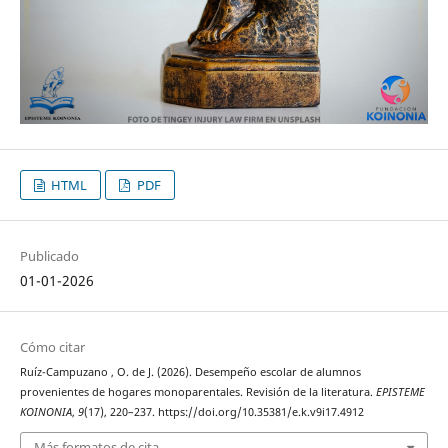
HTML
PDF
Publicado
01-01-2026
Cómo citar
Ruíz-Campuzano , O. de J. (2026). Desempeño escolar de alumnos
provenientes de hogares monoparentales. Revisión de la literatura.
EPISTEME
KOINONIA
,
9
(17), 220–237. https://doi.org/10.35381/e.k.v9i17.4912
Más formatos de cita