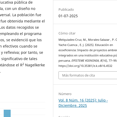
ducativa pública de
ada, con un diseño no
Publicado
versal. La población fue
01-07-2025
l fue obtenida mediante el
 Los datos recogidos se
Cómo citar
, empleando el programa
dos, se evidenció que los
Melquiades-Cruz, M., Morales-Salazar , P. O
Yache-Cuenca , E. J. (2025). Educación en
n efectivos cuando se
ecoeficiencia: Impacto de proyectos ambie
 reflexiva; por tanto, se
integrados en una institución educativa pú
significativo de tales
peruana.
EPISTEME KOINONIA
,
8
(16), 77–99
2
otándose el R
Nagelkerke
https://doi.org/10.35381/e.k.v8i16.4532
0.01.
Más formatos de cita
Número
Vol. 8 Núm. 16 (2025): Julio -
Diciembre. 2025