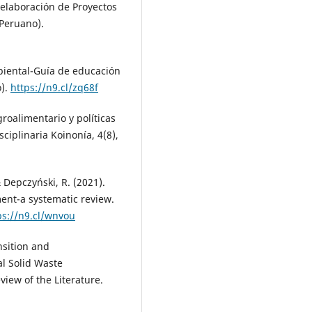
 elaboración de Proyectos
 Peruano).
biental-Guía de educación
o).
https://n9.cl/zq68f
groalimentario y políticas
ciplinaria Koinonía, 4(8),
 Depczyński, R. (2021).
ent-a systematic review.
ps://n9.cl/wnvou
nsition and
l Solid Waste
iew of the Literature.