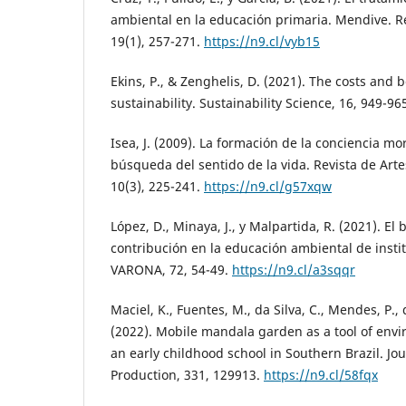
ambiental en la educación primaria. Mendive. R
19(1), 257-271.
https://n9.cl/vyb15
Ekins, P., & Zenghelis, D. (2021). The costs and 
sustainability. Sustainability Science, 16, 949-96
Isea, J. (2009). La formación de la conciencia m
búsqueda del sentido de la vida. Revista de Ar
10(3), 225-241.
https://n9.cl/g57xqw
López, D., Minaya, J., y Malpartida, R. (2021). El
contribución en la educación ambiental de insti
VARONA, 72, 54-49.
https://n9.cl/a3sqqr
Maciel, K., Fuentes, M., da Silva, C., Mendes, P., 
(2022). Mobile mandala garden as a tool of env
an early childhood school in Southern Brazil. Jo
Production, 331, 129913.
https://n9.cl/58fqx