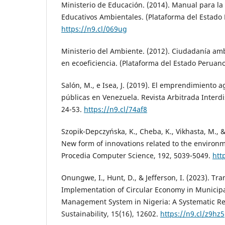
Ministerio de Educación. (2014). Manual para la
Educativos Ambientales. (Plataforma del Estado
https://n9.cl/069ug
Ministerio del Ambiente. (2012). Ciudadanía am
en ecoeficiencia. (Plataforma del Estado Peruan
Salón, M., e Isea, J. (2019). El emprendimiento a
públicas en Venezuela. Revista Arbitrada Interdis
24-53.
https://n9.cl/74af8
Szopik-Depczyńska, K., Cheba, K., Vikhasta, M., &
New form of innovations related to the environm
Procedia Computer Science, 192, 5039-5049.
htt
Onungwe, I., Hunt, D., & Jefferson, I. (2023). Tra
Implementation of Circular Economy in Municipa
Management System in Nigeria: A Systematic Rev
Sustainability, 15(16), 12602.
https://n9.cl/z9hz5