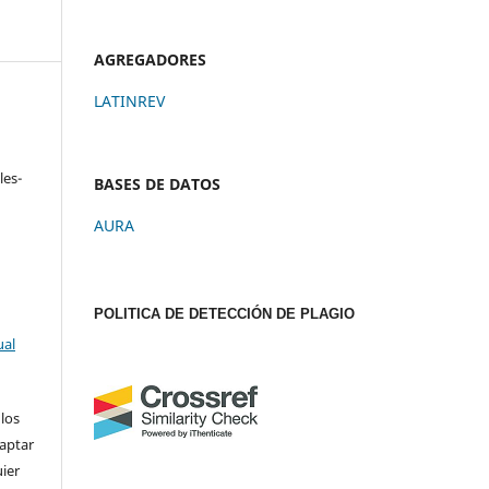
AGREGADORES
LATINREV
les-
BASES DE DATOS
a
AURA
POLITICA DE DETECCIÓN DE PLAGIO
ual
 los
daptar
uier