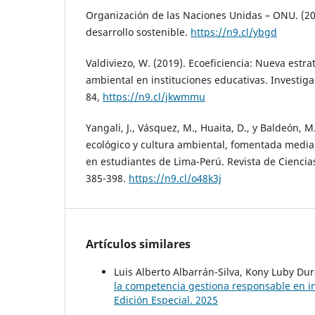
Organización de las Naciones Unidas – ONU. (20
desarrollo sostenible.
https://n9.cl/ybgd
Valdiviezo, W. (2019). Ecoeficiencia: Nueva estr
ambiental en instituciones educativas. Investiga
84,
https://n9.cl/jkwmmu
Yangali, J., Vásquez, M., Huaita, D., y Baldeón,
ecológico y cultura ambiental, fomentada median
en estudiantes de Lima-Perú. Revista de Ciencias 
385-398.
https://n9.cl/o48k3j
Artículos similares
Luis Alberto Albarrán-Silva, Kony Luby Du
la competencia gestiona responsable en i
Edición Especial. 2025