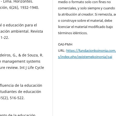
- Lima. Horizontes.
medio o formato solo con fines no
ción, 6(26), 1932-1940.
comerciales, y solo siempre y cuando 
la atribución al creador. Si remezcla, 
o construye sobre el material, debe
al o educación para el
licenciar el material modificado bajo
cación ambiental. Revista
términos idénticos.
1-22.
OAI-PMH
URL:
https://fundacionkoinonia.com.
deiros, G., & de Souza, R.
s/index.php/epistemekoinonia/oai
aste management systems
ure review. Int J Life Cycle
Influencia de la educación
studiantes de educación
15(2), 516-522.
miento de la educación