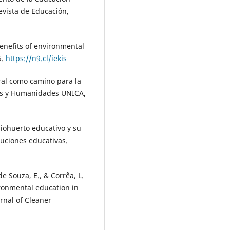
evista de Educación,
benefits of environmental
5.
https://n9.cl/iekis
oral como camino para la
tes y Humanidades UNICA,
 biohuerto educativo y su
tuciones educativas.
de Souza, E., & Corrêa, L.
ironmental education in
urnal of Cleaner