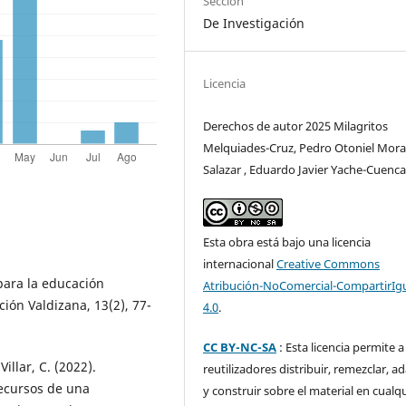
Sección
De Investigación
Licencia
Derechos de autor 2025 Milagritos
Melquiades-Cruz, Pedro Otoniel Mora
Salazar , Eduardo Javier Yache-Cuenc
Esta obra está bajo una licencia
internacional
Creative Commons
 para la educación
Atribución-NoComercial-CompartirIg
ción Valdizana, 13(2), 77-
4.0
.
CC BY-NC-SA
: Esta licencia permite a
Villar, C. (2022).
reutilizadores distribuir, remezclar, a
recursos de una
y construir sobre el material en cualq