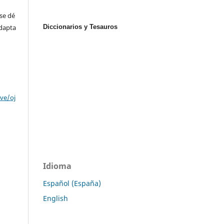
se dé
Diccionarios y Tesauros
adapta
ve/oj
Idioma
Español (España)
English