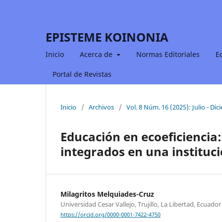
EPISTEME KOINONIA
Inicio
Acerca de
Normas Editoriales
E
Portal de Revistas
Inicio
/
Archivos
/
Vol. 8 Núm. 16 (2025): Julio - Di
Educación en ecoeficiencia
integrados en una instituc
Milagritos Melquiades-Cruz
Universidad Cesar Vallejo, Trujillo, La Libertad, Ecuador
https://orcid.org/0000-0001-7422-4750