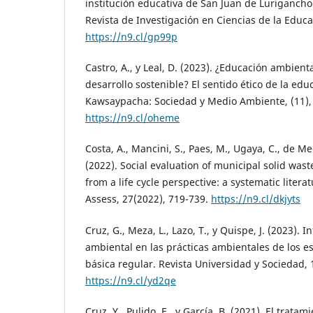
institución educativa de San Juan de Lurigancho 
Revista de Investigación en Ciencias de la Educa
https://n9.cl/gp99p
Castro, A., y Leal, D. (2023). ¿Educación ambient
desarrollo sostenible? El sentido ético de la edu
Kawsaypacha: Sociedad y Medio Ambiente, (11), 
https://n9.cl/oheme
Costa, A., Mancini, S., Paes, M., Ugaya, C., de Me
(2022). Social evaluation of municipal solid w
from a life cycle perspective: a systematic literat
Assess, 27(2022), 719-739.
https://n9.cl/dkjyts
Cruz, G., Meza, L., Lazo, T., y Quispe, J. (2023). 
ambiental en las prácticas ambientales de los e
básica regular. Revista Universidad y Sociedad, 
https://n9.cl/yd2qe
Cruz, Y., Pulido, E., y García, B. (2021). El trata