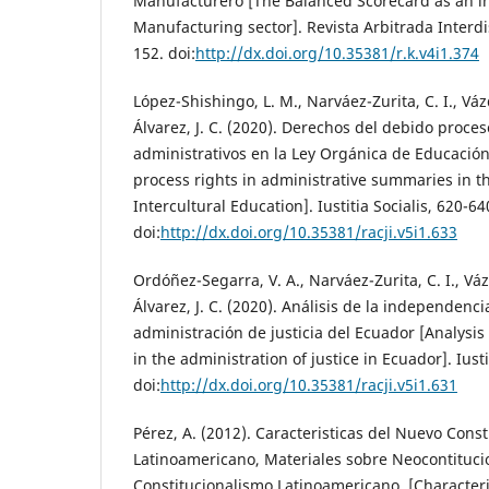
Manufacturero [The Balanced Scorecard as an int
Manufacturing sector]. Revista Arbitrada Interdi
152. doi:
http://dx.doi.org/10.35381/r.k.v4i1.374
López-Shishingo, L. M., Narváez-Zurita, C. I., Vázq
Álvarez, J. C. (2020). Derechos del debido proce
administrativos en la Ley Orgánica de Educación
process rights in administrative summaries in t
Intercultural Education]. Iustitia Socialis, 620-64
doi:
http://dx.doi.org/10.35381/racji.v5i1.633
Ordóñez-Segarra, V. A., Narváez-Zurita, C. I., Vázq
Álvarez, J. C. (2020). Análisis de la independencia
administración de justicia del Ecuador [Analysis
in the administration of justice in Ecuador]. Iusti
doi:
http://dx.doi.org/10.35381/racji.v5i1.631
Pérez, A. (2012). Caracteristicas del Nuevo Cons
Latinoamericano, Materiales sobre Neocontituc
Constitucionalismo Latinoamericano. [Characteri