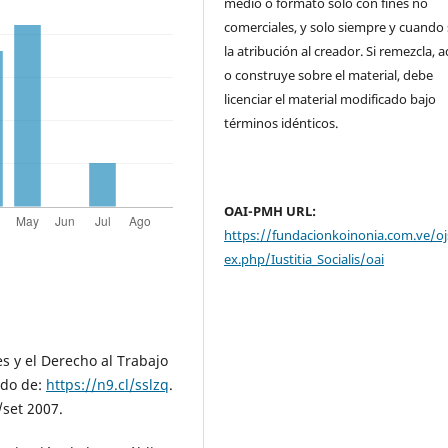
medio o formato solo con fines no
comerciales, y solo siempre y cuando 
la atribución al creador. Si remezcla, 
o construye sobre el material, debe
licenciar el material modificado bajo
términos idénticos.
OAI-PMH URL:
https://fundacionkoinonia.com.ve/oj
ex.php/Iustitia_Socialis/oai
s y el Derecho al Trabajo
ado de:
https://n9.cl/sslzq
.
l/set 2007.