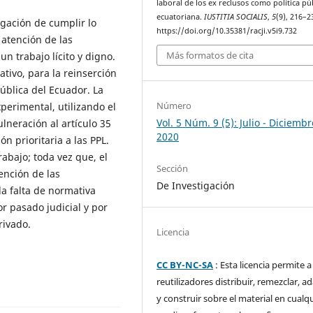
laboral de los ex reclusos como política pú
ecuatoriana.
IUSTITIA SOCIALIS
,
5
(9), 216–2
ligación de cumplir lo
https://doi.org/10.35381/racji.v5i9.732
 atención de las
Más formatos de cita
n trabajo lícito y digno.
tivo, para la reinserción
pública del Ecuador. La
Número
perimental, utilizando el
Vol. 5 Núm. 9 (5): Julio - Diciembr
lneración al artículo 35
2020
ón prioritaria a las PPL.
rabajo; toda vez que, el
Sección
tención de las
De Investigación
la falta de normativa
or pasado judicial y por
rivado.
Licencia
CC BY-NC-SA
: Esta licencia permite a
reutilizadores distribuir, remezclar, a
y construir sobre el material en cualq