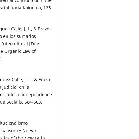
ernal control tool in the
sciplinaria Koinonía, 125-
uez-Calle, J. L., & Erazo-
so en los sumarios
 Intercultural [Due
he Organic Law of
0.
uez-Calle, J. L., & Erazo-
 judicial en la
 of judicial independence
tia Socialis, 584-603.
titucionalismo
ionalismo y Nuevo
stics of the New Latin