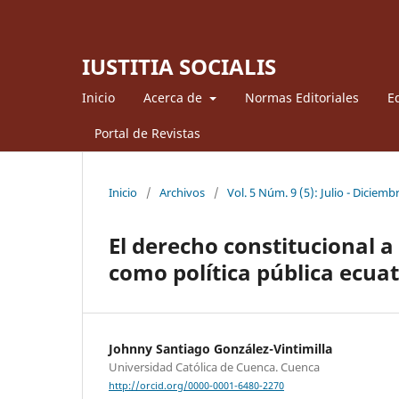
IUSTITIA SOCIALIS
Inicio
Acerca de
Normas Editoriales
Ed
Portal de Revistas
Inicio
/
Archivos
/
Vol. 5 Núm. 9 (5): Julio - Diciemb
El derecho constitucional a 
como política pública ecua
Johnny Santiago González-Vintimilla
Universidad Católica de Cuenca. Cuenca
http://orcid.org/0000-0001-6480-2270