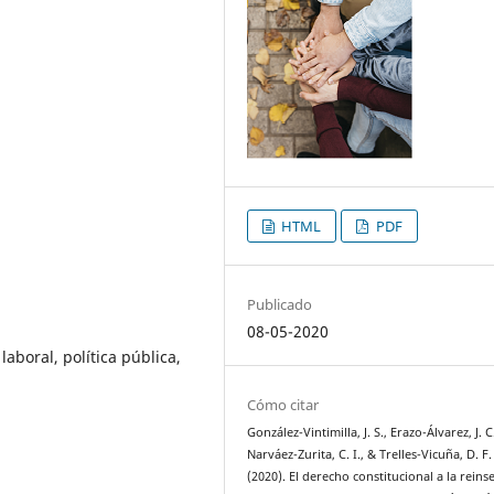
HTML
PDF
Publicado
08-05-2020
aboral, política pública,
Cómo citar
González-Vintimilla, J. S., Erazo-Álvarez, J. C
Narváez-Zurita, C. I., & Trelles-Vicuña, D. F.
(2020). El derecho constitucional a la reins