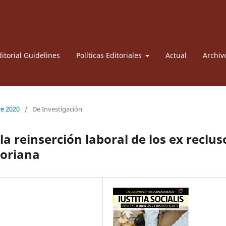
itorial Guidelines
Políticas Editoriales
Actual
Archiv
re 2020
/
De Investigación
la reinserción laboral de los ex reclus
toriana