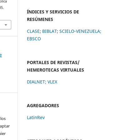
blica
35.
ÍNDICES Y SERVICIOS DE
RESÚMENES
CLASE
;
BIBLAT
;
SCIELO-VENEZUELA;
EBSCO
e
PORTALES DE REVISTAS/
HEMEROTECAS VIRTUALES
DIALNET
;
VLEX
AGREGADORES
LatinRev
 los
daptar
uier