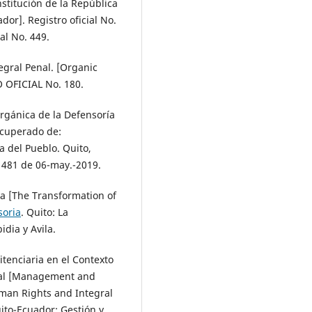
stitución de la República
dor]. Registro oficial No.
al No. 449.
egral Penal. [Organic
 OFICIAL No. 180.
rgánica de la Defensoría
cuperado de:
a del Pueblo. Quito,
 481 de 06-may.-2019.
cia [The Transformation of
soria
. Quito: La
idia y Avila.
itenciaria en el Contexto
ral [Management and
uman Rights and Integral
ito-Ecuador: Gestión y