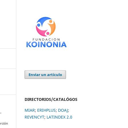
Enviar un artículo
DIRECTORIOS/CATALÓGOS
MIAR
;
ERIHPLUS
;
DOAJ
;
.,
REVENCYT
;
LATINDEX 2.0
erción