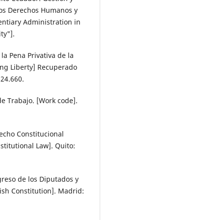
 los Derechos Humanos y
ntiary Administration in
ty"].
la Pena Privativa de la
ving Liberty] Recuperado
 24.660.
e Trabajo. [Work code].
recho Constitucional
titutional Law]. Quito:
greso de los Diputados y
ish Constitution]. Madrid: