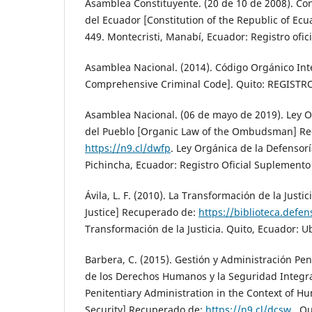
Asamblea Constituyente. (20 de 10 de 2008). Con
del Ecuador [Constitution of the Republic of Ecua
449. Montecristi, Manabí, Ecuador: Registro ofici
Asamblea Nacional. (2014). Código Orgánico Int
Comprehensive Criminal Code]. Quito: REGISTRO
Asamblea Nacional. (06 de mayo de 2019). Ley O
del Pueblo [Organic Law of the Ombudsman] Re
https://n9.cl/dwfp
. Ley Orgánica de la Defensorí
Pichincha, Ecuador: Registro Oficial Suplemento
Ávila, L. F. (2010). La Transformación de la Justi
Justice] Recuperado de:
https://biblioteca.defen
Transformación de la Justicia. Quito, Ecuador: Ub
Barbera, C. (2015). Gestión y Administración Pen
de los Derechos Humanos y la Seguridad Integ
Penitentiary Administration in the Context of H
Security] Recuperado de:
https://n9.cl/dcsw
. Qu