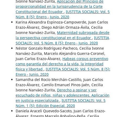
Ivonne Narváez-Zurita,
Aplicación del Principio de
proporcionalidad en la Jurisprudencia de la Corte
Constitucional del Ecuador
,
IUSTITIA SOCIALIS: Vol. 5
Núm. 8 (5): Enero - Junio. 2020
Karina Alexandra Espinoza-Campoverde, Juan Carlos
Erazo-Álvarez, Diego Adrián Ormaza-Ávila, Cecilia
Ivonne Narváez-Zurita,
Maternidad subrogada desde
la perspectiva constitucional en el Ecuador
,
IUSTITIA
SOCIALIS: Vol. 5 Núm. 8 (5): Enero - Junio. 2020
Néstor Gonzalo Rodríguez-Pacheco, Cecilia Ivonne
Narváez-Zurita, Marcelo Alejandro Guerra-Coronel,
Juan Carlos Erazo-Álvarez,
Habeas corpus preventivo
como garantía del derecho a la vida, la integridad
física y libertad
,
IUSTITIA SOCIALIS: Vol. 5 Núm. 8 (5):
Enero - Junio. 2020
Samantha del Rocío Merchán-Castillo, Juan Carlos
Erazo-Álvarez, Camilo Emanuel Pinos-Jaén, Cecilia
Ivonne Narváez-Zurita,
Derecho a opinar y ser
escuchado de niños, niñas y adolescentes. Aplicación
en justicia especializada
,
IUSTITIA SOCIALIS: Vol. 5
Núm. 1 (5): Edición Especial. 2020
Daniela Araceli Quevedo-Sacoto, Juan Carlos Erazo-
Álvarez, Ernesto Marcelo Robalino-Peña, Cecilia