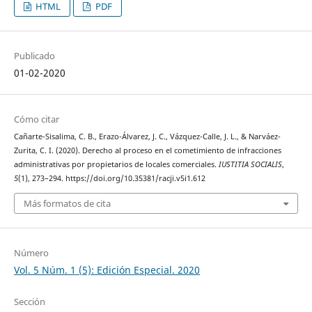
HTML
PDF
Publicado
01-02-2020
Cómo citar
Cañarte-Sisalima, C. B., Erazo-Álvarez, J. C., Vázquez-Calle, J. L., & Narváez-
Zurita, C. I. (2020). Derecho al proceso en el cometimiento de infracciones
administrativas por propietarios de locales comerciales.
IUSTITIA SOCIALIS
,
5
(1), 273–294. https://doi.org/10.35381/racji.v5i1.612
Más formatos de cita
Número
Vol. 5 Núm. 1 (5): Edición Especial. 2020
Sección