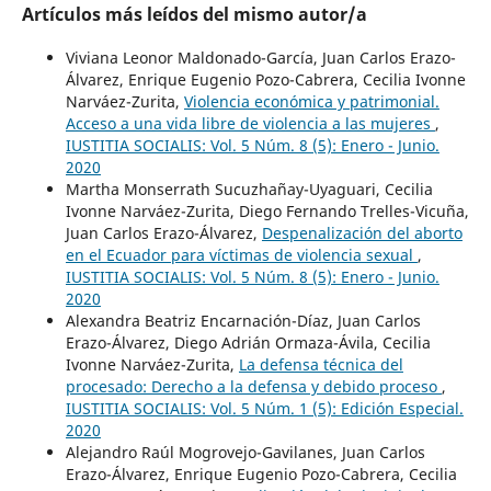
Artículos más leídos del mismo autor/a
Viviana Leonor Maldonado-García, Juan Carlos Erazo-
Álvarez, Enrique Eugenio Pozo-Cabrera, Cecilia Ivonne
Narváez-Zurita,
Violencia económica y patrimonial.
Acceso a una vida libre de violencia a las mujeres
,
IUSTITIA SOCIALIS: Vol. 5 Núm. 8 (5): Enero - Junio.
2020
Martha Monserrath Sucuzhañay-Uyaguari, Cecilia
Ivonne Narváez-Zurita, Diego Fernando Trelles-Vicuña,
Juan Carlos Erazo-Álvarez,
Despenalización del aborto
en el Ecuador para víctimas de violencia sexual
,
IUSTITIA SOCIALIS: Vol. 5 Núm. 8 (5): Enero - Junio.
2020
Alexandra Beatriz Encarnación-Díaz, Juan Carlos
Erazo-Álvarez, Diego Adrián Ormaza-Ávila, Cecilia
Ivonne Narváez-Zurita,
La defensa técnica del
procesado: Derecho a la defensa y debido proceso
,
IUSTITIA SOCIALIS: Vol. 5 Núm. 1 (5): Edición Especial.
2020
Alejandro Raúl Mogrovejo-Gavilanes, Juan Carlos
Erazo-Álvarez, Enrique Eugenio Pozo-Cabrera, Cecilia