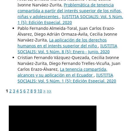
Ivonne Narváez-Zurita,
Problemática de tenencia
compartida a partir del interés superior de los niños,
niñas y adolescentes
,
IUSTITIA SOCIALIS: Vol. 5 Núm.
1 (5): Edición Especial. 2020
Pablo Fernando Almeida-Toral, Juan Carlos Erazo-
Álvarez, Diego Adrián Ormaza-Ávila, Cecilia Ivonne
Narváez-Zurita,
La aplicación de los derechos
humanos en el interés superior del niño
,
IUSTITIA
SOCIALIS: Vol. 5 Núm. 8 (5): Enero - Junio. 2020
Cristian Fernando Vázquez-Quezada, Cecilia Ivonne
Narváez-Zurita, Diego Fernando Trelles-Vicuña, Juan
Carlos Erazo-Álvarez,
La tenencia compartida,
alcances y su aplicación en el Ecuador
,
IUSTITIA
SOCIALIS: Vol. 5 Núm. 1 (5): Edición Especial. 2020
1
2
3
4
5
6
7
8
9
10
>
>>