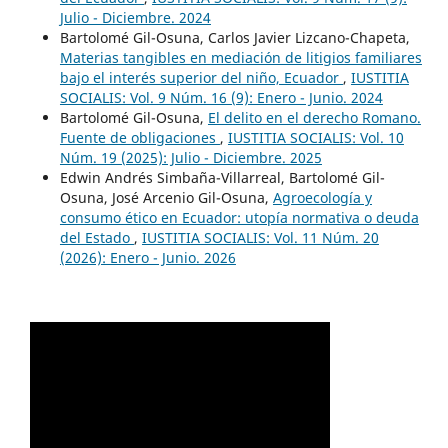
Julio - Diciembre. 2024
Bartolomé Gil-Osuna, Carlos Javier Lizcano-Chapeta,
Materias tangibles en mediación de litigios familiares
bajo el interés superior del niño, Ecuador
,
IUSTITIA
SOCIALIS: Vol. 9 Núm. 16 (9): Enero - Junio. 2024
Bartolomé Gil-Osuna,
El delito en el derecho Romano.
Fuente de obligaciones
,
IUSTITIA SOCIALIS: Vol. 10
Núm. 19 (2025): Julio - Diciembre. 2025
Edwin Andrés Simbaña-Villarreal, Bartolomé Gil-
Osuna, José Arcenio Gil-Osuna,
Agroecología y
consumo ético en Ecuador: utopía normativa o deuda
del Estado
,
IUSTITIA SOCIALIS: Vol. 11 Núm. 20
(2026): Enero - Junio. 2026