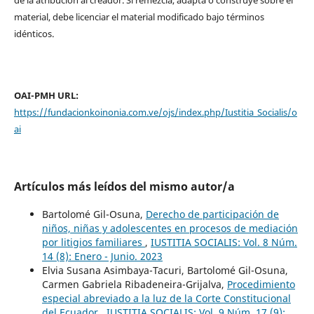
dé la atribución al creador. Si remezcla, adapta o construye sobre el
material, debe licenciar el material modificado bajo términos
idénticos.
OAI-PMH URL:
https://fundacionkoinonia.com.ve/ojs/index.php/Iustitia_Socialis/o
ai
Artículos más leídos del mismo autor/a
Bartolomé Gil-Osuna,
Derecho de participación de
niños, niñas y adolescentes en procesos de mediación
por litigios familiares
,
IUSTITIA SOCIALIS: Vol. 8 Núm.
14 (8): Enero - Junio. 2023
Elvia Susana Asimbaya-Tacuri, Bartolomé Gil-Osuna,
Carmen Gabriela Ribadeneira-Grijalva,
Procedimiento
especial abreviado a la luz de la Corte Constitucional
del Ecuador
,
IUSTITIA SOCIALIS: Vol. 9 Núm. 17 (9):