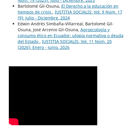
Núm. 19 (2025): Julio - Diciembre. 2025
Bartolomé Gil-Osuna,
El Derecho a la educación en
tiempos de crisis
,
IUSTITIA SOCIALIS: Vol. 9 Núm. 17
(9): Julio - Diciembre. 2024
Edwin Andrés Simbaña-Villarreal, Bartolomé Gil-
Osuna, José Arcenio Gil-Osuna,
Agroecología y
consumo ético en Ecuador: utopía normativa o deuda
del Estado
,
IUSTITIA SOCIALIS: Vol. 11 Núm. 20
(2026): Enero - Junio. 2026