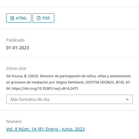
HTML
PDF
Publicado
01-01-2023
Cómo citar
Gil-Osuna, B. (2023). Derecho de participación de niños, niñas y adolescentes
en procesos de mediación por litigios familiares.
IUSTITIA SOCIALIS
,
8
(14), 47–
64. https://doi.org/10.35381/racji.v8i14.2473
Más formatos de cita
Número
Vol. 8 Núm. 14 (8): Enero - Junio. 2023