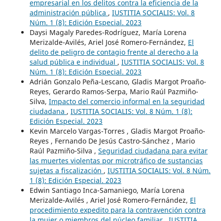
empresarial en los delitos contra la eficiencia de la
administración pública
,
IUSTITIA SOCIALIS: Vol. 8
Núm. 1 (8): Edición Especial. 2023
Daysi Magaly Paredes-Rodríguez, María Lorena
Merizalde-Avilés, Ariel José Romero-Fernández,
El
delito de peligro de contagio frente al derecho a la
salud pública e individual
,
IUSTITIA SOCIALIS: Vol. 8
Núm. 1 (8): Edición Especial. 2023
Adrián Gonzalo Peña-Lescano, Gladis Margot Proaño-
Reyes, Gerardo Ramos-Serpa, Mario Raúl Pazmiño-
Silva,
Impacto del comercio informal en la seguridad
ciudadana
,
IUSTITIA SOCIALIS: Vol. 8 Núm. 1 (8):
Edición Especial. 2023
Kevin Marcelo Vargas-Torres , Gladis Margot Proaño-
Reyes , Fernando De Jesús Castro-Sánchez , Mario
Raúl Pazmiño-Silva ,
Seguridad ciudadana para evitar
las muertes violentas por microtráfico de sustancias
sujetas a fiscalización
,
IUSTITIA SOCIALIS: Vol. 8 Núm.
1 (8): Edición Especial. 2023
Edwin Santiago Inca-Samaniego, María Lorena
Merizalde-Avilés , Ariel José Romero-Fernández,
El
procedimiento expedito para la contravención contra
la mujer o miembros del núcleo familiar
,
IUSTITIA