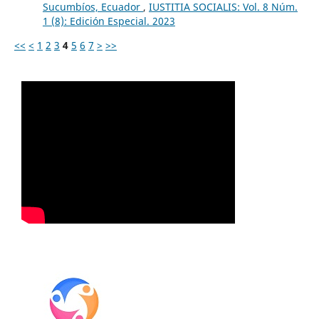
Sucumbíos, Ecuador
,
IUSTITIA SOCIALIS: Vol. 8 Núm.
1 (8): Edición Especial. 2023
<<
<
1
2
3
4
5
6
7
>
>>