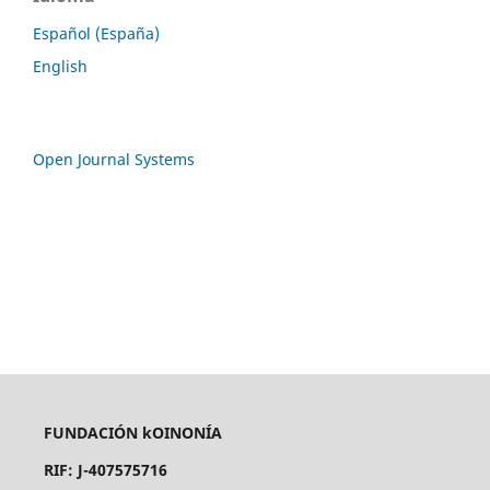
Español (España)
English
Open Journal Systems
FUNDACIÓN kOINONÍA
RIF: J-407575716