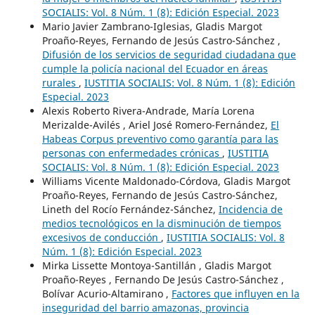
SOCIALIS: Vol. 8 Núm. 1 (8): Edición Especial. 2023
Mario Javier Zambrano-Iglesias, Gladis Margot
Proaño-Reyes, Fernando de Jesús Castro-Sánchez ,
Difusión de los servicios de seguridad ciudadana que
cumple la policía nacional del Ecuador en áreas
rurales
,
IUSTITIA SOCIALIS: Vol. 8 Núm. 1 (8): Edición
Especial. 2023
Alexis Roberto Rivera-Andrade, María Lorena
Merizalde-Avilés , Ariel José Romero-Fernández,
El
Habeas Corpus preventivo como garantía para las
personas con enfermedades crónicas
,
IUSTITIA
SOCIALIS: Vol. 8 Núm. 1 (8): Edición Especial. 2023
Williams Vicente Maldonado-Córdova, Gladis Margot
Proaño-Reyes, Fernando de Jesús Castro-Sánchez,
Lineth del Rocío Fernández-Sánchez,
Incidencia de
medios tecnológicos en la disminución de tiempos
excesivos de conducción
,
IUSTITIA SOCIALIS: Vol. 8
Núm. 1 (8): Edición Especial. 2023
Mirka Lissette Montoya-Santillán , Gladis Margot
Proaño-Reyes , Fernando De Jesús Castro-Sánchez ,
Bolívar Acurio-Altamirano ,
Factores que influyen en la
inseguridad del barrio amazonas, provincia