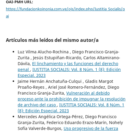
OAI-PMH URL:
https://fundacionkoinonia.com.ve/ojs/index.php/Iustitia_Socialis/o
ai
Artículos más leídos del mismo autor/a
Luz Vilma Alucho-Rochina , Diego Francisco Granja-
Zurita , Jesús Estupiñan-Ricardo, Carlos Altamirano-
Dávila,
El linchamiento y las funciones del derecho
penal
,
IUSTITIA SOCIALIS: Vol. 8 Núm. 1 (8): Edición
Especial. 2023
Jaime Hernán Anchatuña-Culqui , Gladis Margot
Proaño-Reyes , Ariel José Romero-Fernández, Diego
Francisco Granja-Zurita,
Vulneración al debido
proceso ante la prohibición de impugnar la resolución
de archivo del caso
,
IUSTITIA SOCIALIS: Vol. 8 Núm. 1
(8): Edición Especial. 2023
Mercedes Angélica Ortega-Pérez, Diego Francisco
Granja-Zurita, Federico Eduardo Erazo-Marín, Nohely
Sofía Valverde-Burgos,
Uso progresivo de la fuerza