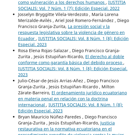
como vulneración a los derechos humanos
,
IUSTITIA
SOCIALIS: Vol. 7 Núm. 1 (7): Edición Especial. 2022
Josselyn Bryggitte Vilela-Verdezoto , María Lorena
Merizalde-Avilés , Ariel José Romero-Fernández , Diego
Francisco Granja-Zurita,
La presión social y la
respuesta legislativa sobre la violencia de género en
Ecuador
,
IUSTITIA SOCIALIS: Vol. 8 Núm. 1 (8): Edición
Especial. 2023
Rosa Elena Rojas-Salazar , Diego Francisco Granja-
Zurita , Jesús Estupiñan-Ricardo,
El derecho al doble
conforme como garantía básica del debido proceso
,
IUSTITIA SOCIALIS: Vol. 8 Núm. 1 (8): Edición Especial.
2023
Julio-César-de-Jesús Arrias-Añez , Diego Francisco
Granja-Zurita , Jesús Estupiñan-Ricardo , Milton
Zárate-Barreiro,
El ordenamiento jurídico ecuatoriano
en materia penal en relación con la doctrina
internacional
,
IUSTITIA SOCIALIS: Vol. 8 Núm. 1 (8):
Edición Especial. 2023
Bryan Mauricio Núñez-Paredes , Diego Francisco
Granja-Zurita , Jesús Estupiñan-Ricardo,
Justicia
restaurativa en la normativa ecuatoriana en el
procedimiento expedito de violencia contra la mujer
,