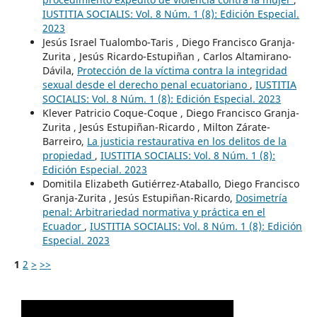
IUSTITIA SOCIALIS: Vol. 8 Núm. 1 (8): Edición Especial.
2023
Jesús Israel Tualombo-Taris , Diego Francisco Granja-
Zurita , Jesús Ricardo-Estupiñan , Carlos Altamirano-
Dávila,
Protección de la víctima contra la integridad
sexual desde el derecho penal ecuatoriano
,
IUSTITIA
SOCIALIS: Vol. 8 Núm. 1 (8): Edición Especial. 2023
Klever Patricio Coque-Coque , Diego Francisco Granja-
Zurita , Jesús Estupiñan-Ricardo , Milton Zárate-
Barreiro,
La justicia restaurativa en los delitos de la
propiedad
,
IUSTITIA SOCIALIS: Vol. 8 Núm. 1 (8):
Edición Especial. 2023
Domitila Elizabeth Gutiérrez-Ataballo, Diego Francisco
Granja-Zurita , Jesús Estupiñan-Ricardo,
Dosimetría
penal: Arbitrariedad normativa y práctica en el
Ecuador
,
IUSTITIA SOCIALIS: Vol. 8 Núm. 1 (8): Edición
Especial. 2023
1
2
>
>>