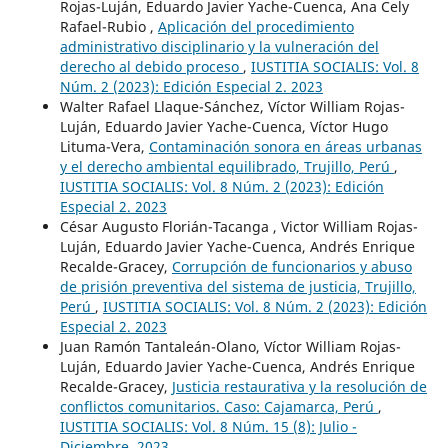
Rojas-Luján, Eduardo Javier Yache-Cuenca, Ana Cely
Rafael-Rubio ,
Aplicación del procedimiento
administrativo disciplinario y la vulneración del
derecho al debido proceso
,
IUSTITIA SOCIALIS: Vol. 8
Núm. 2 (2023): Edición Especial 2. 2023
Walter Rafael Llaque-Sánchez, Víctor William Rojas-
Luján, Eduardo Javier Yache-Cuenca, Víctor Hugo
Lituma-Vera,
Contaminación sonora en áreas urbanas
y el derecho ambiental equilibrado, Trujillo, Perú
,
IUSTITIA SOCIALIS: Vol. 8 Núm. 2 (2023): Edición
Especial 2. 2023
César Augusto Florián-Tacanga , Victor William Rojas-
Luján, Eduardo Javier Yache-Cuenca, Andrés Enrique
Recalde-Gracey,
Corrupción de funcionarios y abuso
de prisión preventiva del sistema de justicia, Trujillo,
Perú
,
IUSTITIA SOCIALIS: Vol. 8 Núm. 2 (2023): Edición
Especial 2. 2023
Juan Ramón Tantaleán-Olano, Víctor William Rojas-
Luján, Eduardo Javier Yache-Cuenca, Andrés Enrique
Recalde-Gracey,
Justicia restaurativa y la resolución de
conflictos comunitarios. Caso: Cajamarca, Perú
,
IUSTITIA SOCIALIS: Vol. 8 Núm. 15 (8): Julio -
Diciembre. 2023