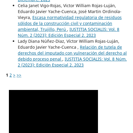
Celia Janet Vigo-Rojas, Victor William Rojas-Luján,
Eduardo Javier Yache-Cuenca, José Martin Ordinola-
Vieyra,
Escasa normatividad regulatoria de residuos
sólidos de la construcción civil y contaminación
ambiental, Trujillo, Perú
,
IUSTITIA SOCIALIS: Vol. 8
Núm. 2 (2023): Edición Especial 2. 2023
Lady Diana Núñez-Diaz, Víctor William Rojas-Luján,
Eduardo Javier Yache-Cuenca ,
Relación de tutela de
derechos del imputado con vulneración del derecho al
debido proceso penal
,
IUSTITIA SOCIALIS: Vol. 8 Núm.
2 (2023): Edición Especial 2. 2023
1
2
>
>>