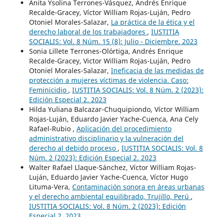
Anita Ysolina Terrones-Vásquez, Andrés Enrique
Recalde-Gracey, Víctor William Rojas-Luján, Pedro
Otoniel Morales-Salazar,
La práctica de la ética y el
derecho laboral de los trabajadores
,
IUSTITIA
SOCIALIS: Vol. 8 Núm. 15 (8): Julio - Diciembre. 2023
Sonia Lillete Terrones-Olórtiga, Andrés Enrique
Recalde-Gracey, Victor William Rojas-Luján, Pedro
Otoniel Morales-Salazar,
Ineficacia de las medidas de
protección a mujeres víctimas de violencia. Caso:
Feminicidio
,
IUSTITIA SOCIALIS: Vol. 8 Núm. 2 (2023):
Edición Especial 2. 2023
Hilda Yuliana Balcazar-Chuquipiondo, Víctor William
Rojas-Luján, Eduardo Javier Yache-Cuenca, Ana Cely
Rafael-Rubio ,
Aplicación del procedimiento
administrativo disciplinario y la vulneración del
derecho al debido proceso
,
IUSTITIA SOCIALIS: Vol. 8
Núm. 2 (2023): Edición Especial 2. 2023
Walter Rafael Llaque-Sánchez, Víctor William Rojas-
Luján, Eduardo Javier Yache-Cuenca, Víctor Hugo
Lituma-Vera,
Contaminación sonora en áreas urbanas
y el derecho ambiental equilibrado, Trujillo, Perú
,
IUSTITIA SOCIALIS: Vol. 8 Núm. 2 (2023): Edición
Especial 2. 2023