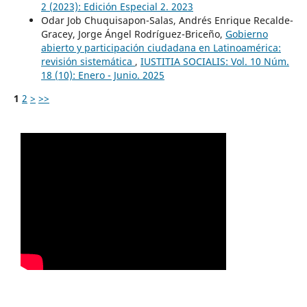
2 (2023): Edición Especial 2. 2023
Odar Job Chuquisapon-Salas, Andrés Enrique Recalde-
Gracey, Jorge Ángel Rodríguez-Briceño,
Gobierno
abierto y participación ciudadana en Latinoamérica:
revisión sistemática
,
IUSTITIA SOCIALIS: Vol. 10 Núm.
18 (10): Enero - Junio. 2025
1
2
>
>>