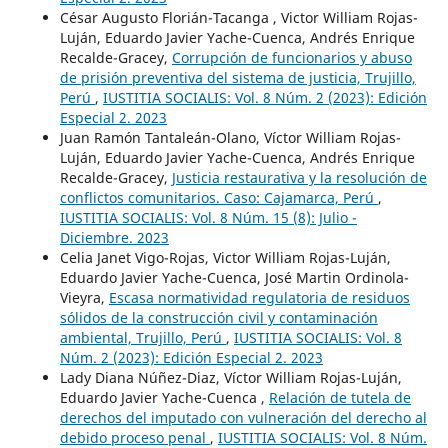
César Augusto Florián-Tacanga , Victor William Rojas-
Luján, Eduardo Javier Yache-Cuenca, Andrés Enrique
Recalde-Gracey,
Corrupción de funcionarios y abuso
de prisión preventiva del sistema de justicia, Trujillo,
Perú
,
IUSTITIA SOCIALIS: Vol. 8 Núm. 2 (2023): Edición
Especial 2. 2023
Juan Ramón Tantaleán-Olano, Víctor William Rojas-
Luján, Eduardo Javier Yache-Cuenca, Andrés Enrique
Recalde-Gracey,
Justicia restaurativa y la resolución de
conflictos comunitarios. Caso: Cajamarca, Perú
,
IUSTITIA SOCIALIS: Vol. 8 Núm. 15 (8): Julio -
Diciembre. 2023
Celia Janet Vigo-Rojas, Victor William Rojas-Luján,
Eduardo Javier Yache-Cuenca, José Martin Ordinola-
Vieyra,
Escasa normatividad regulatoria de residuos
sólidos de la construcción civil y contaminación
ambiental, Trujillo, Perú
,
IUSTITIA SOCIALIS: Vol. 8
Núm. 2 (2023): Edición Especial 2. 2023
Lady Diana Núñez-Diaz, Víctor William Rojas-Luján,
Eduardo Javier Yache-Cuenca ,
Relación de tutela de
derechos del imputado con vulneración del derecho al
debido proceso penal
,
IUSTITIA SOCIALIS: Vol. 8 Núm.