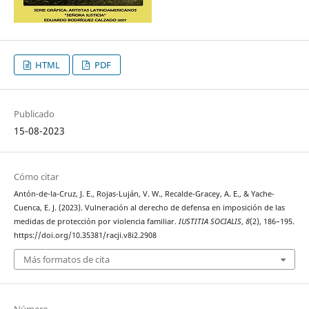
HTML
PDF
Publicado
15-08-2023
Cómo citar
Antón-de-la-Cruz, J. E., Rojas-Luján, V. W., Recalde-Gracey, A. E., & Yache-
Cuenca, E. J. (2023). Vulneración al derecho de defensa en imposición de las
medidas de protección por violencia familiar.
IUSTITIA SOCIALIS
,
8
(2), 186–195.
https://doi.org/10.35381/racji.v8i2.2908
Más formatos de cita
Número