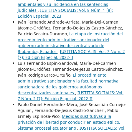
ambientales y su incidencia en las sentencias
judiciales
,
IUSTITIA SOCIALIS: Vol. 8 Núm. 1 (8):
Edición Especial. 2023
Iván Fernando Andrade-Arrieta, María-Del-Carmen
Jácome-Ordóñez, Fernando-De-Jesús Castro-Sánchez,
Patricio Secaira-Durango,
La etapa de instrucción del
procedimiento administrativo sancionador del
gobierno administrativo descentralizado de
Riobamba, Ecuador
,
IUSTITIA SOCIALIS: Vol. 7 Núm. 2
(7): Edición Especial. 2022-II
Luis Fernando Espín-Sandoval, María-Del-Carmen
Jácome-Ordóñez, Fernando-De-Jesús Castro-Sánchez,
Iván Rodrigo Larco-Ortuño,
El procedimiento
administrativo sancionador y la facultad normativa
sancionadora de los gobiernos autónomos
descentralizados cantonales
,
IUSTITIA SOCIALIS: Vol.
7 Núm. 2 (7): Edición Especial. 2022-II
Pablo Daniel Hernández-Mera, José Sebastián Cornejo-
Aguiar , Fernando-De-Jesús Castro-Sánchez , Pablo
Ermely Espinosa-Pico,
Medidas sustitutivas a la
privación de libertad por conducir en estado etílico.
Sistema procesal ecuatoriano
,
IUSTITIA SOCIALIS: Vol.