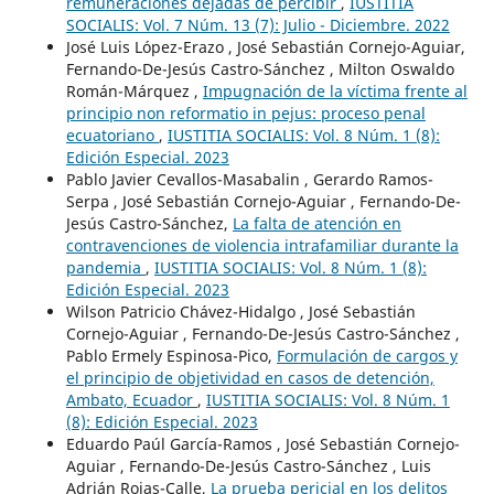
remuneraciones dejadas de percibir
,
IUSTITIA
SOCIALIS: Vol. 7 Núm. 13 (7): Julio - Diciembre. 2022
José Luis López-Erazo , José Sebastián Cornejo-Aguiar,
Fernando-De-Jesús Castro-Sánchez , Milton Oswaldo
Román-Márquez ,
Impugnación de la víctima frente al
principio non reformatio in pejus: proceso penal
ecuatoriano
,
IUSTITIA SOCIALIS: Vol. 8 Núm. 1 (8):
Edición Especial. 2023
Pablo Javier Cevallos-Masabalin , Gerardo Ramos-
Serpa , José Sebastián Cornejo-Aguiar , Fernando-De-
Jesús Castro-Sánchez,
La falta de atención en
contravenciones de violencia intrafamiliar durante la
pandemia
,
IUSTITIA SOCIALIS: Vol. 8 Núm. 1 (8):
Edición Especial. 2023
Wilson Patricio Chávez-Hidalgo , José Sebastián
Cornejo-Aguiar , Fernando-De-Jesús Castro-Sánchez ,
Pablo Ermely Espinosa-Pico,
Formulación de cargos y
el principio de objetividad en casos de detención,
Ambato, Ecuador
,
IUSTITIA SOCIALIS: Vol. 8 Núm. 1
(8): Edición Especial. 2023
Eduardo Paúl García-Ramos , José Sebastián Cornejo-
Aguiar , Fernando-De-Jesús Castro-Sánchez , Luis
Adrián Rojas-Calle,
La prueba pericial en los delitos