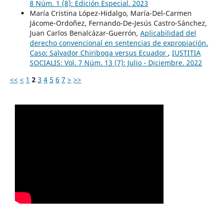
8 Núm. 1 (8): Edición Especial. 2023
María Cristina López-Hidalgo, María-Del-Carmen
Jácome-Ordoñez, Fernando-De-Jesús Castro-Sánchez,
Juan Carlos Benalcázar-Guerrón,
Aplicabilidad del
derecho convencional en sentencias de expropiación.
Caso: Salvador Chiriboga versus Ecuador
,
IUSTITIA
SOCIALIS: Vol. 7 Núm. 13 (7): Julio - Diciembre. 2022
<<
<
1
2
3
4
5
6
7
>
>>