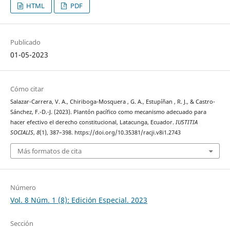
HTML
PDF
Publicado
01-05-2023
Cómo citar
Salazar-Carrera, V. A., Chiriboga-Mosquera , G. A., Estupíñan , R. J., & Castro-
Sánchez, F.-D.-J. (2023). Plantón pacífico como mecanismo adecuado para
hacer efectivo el derecho constitucional, Latacunga, Ecuador.
IUSTITIA
SOCIALIS
,
8
(1), 387–398. https://doi.org/10.35381/racji.v8i1.2743
Más formatos de cita
Número
Vol. 8 Núm. 1 (8): Edición Especial. 2023
Sección