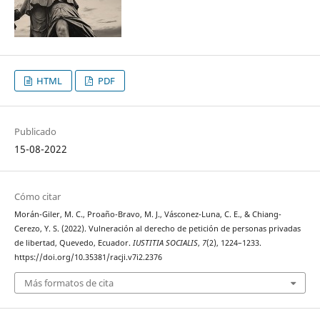
HTML
PDF
Publicado
15-08-2022
Cómo citar
Morán-Giler, M. C., Proaño-Bravo, M. J., Vásconez-Luna, C. E., & Chiang-
Cerezo, Y. S. (2022). Vulneración al derecho de petición de personas privadas
de libertad, Quevedo, Ecuador.
IUSTITIA SOCIALIS
,
7
(2), 1224–1233.
https://doi.org/10.35381/racji.v7i2.2376
Más formatos de cita