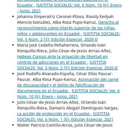
Ecuador
,
IUSTITIA SOCIALIS: Vol. 6 Núm. 10 (6): Enero
- Junio. 2021
Johanna Emperatriz Coronel-Piloso, Rously Eedyah
Atencio-González, Alba Rosa Pupo-Kairuz,
Derecho al
reconocimiento como interés superior de las niñas,
niños y adolescentes en Ecuador
,
IUSTITIA SOCIALIS:
Vol. 5 Núm. 2 (5): Edición Especial. 2020-II
María José Cedeño-Peñaherrera, Orlando Iván
Ronquillo-Riera, Julio César-de-Jesús Arrias-Añez,
Habeas Corpus ante la privación de libertad en
centros de adicciones en el Ecuador
,
IUSTITIA
SOCIALIS: Vol. 5 Núm. 2 (5): Edición Especial. 2020-II
José Rodolfo Alvarado-España, César Elías Paucar-
Paucar, Alba Rosa Pupo-Kairuz,
Asignación del carné
de discapacidad y el delito de falsificación de
documentos en el Ecuador
,
IUSTITIA SOCIALIS: Vol. 6
Núm. 10 (6): Enero - Junio. 2021
Julio César-de-Jesús Arrias-Añez, Orlando Iván
Ronquillo-Riera, Damaris Abigail Domínguez-Vargas,
La acción de protección en el Ecuador
,
IUSTITIA
SOCIALIS: Vol. 6 Núm. 1 (6): Edición Especial. 2021
Walter Patricio Castillo-Arcos, Julio César-de-Jesús