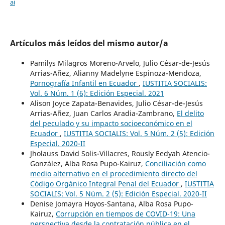
ai
Artículos más leídos del mismo autor/a
Pamilys Milagros Moreno-Arvelo, Julio César-de-Jesús
Arrias-Añez, Alianny Madelyne Espinoza-Mendoza,
Pornografía Infantil en Ecuador
,
IUSTITIA SOCIALIS:
Vol. 6 Núm. 1 (6): Edición Especial. 2021
Alison Joyce Zapata-Benavides, Julio César-de-Jesús
Arrias-Añez, Juan Carlos Aradia-Zambrano,
El delito
del peculado y su impacto socioeconómico en el
Ecuador
,
IUSTITIA SOCIALIS: Vol. 5 Núm. 2 (5): Edición
Especial. 2020-II
Jholauss David Solis-Villacres, Rously Eedyah Atencio-
González, Alba Rosa Pupo-Kairuz,
Conciliación como
medio alternativo en el procedimiento directo del
Código Orgánico Integral Penal del Ecuador
,
IUSTITIA
SOCIALIS: Vol. 5 Núm. 2 (5): Edición Especial. 2020-II
Denise Jomayra Hoyos-Santana, Alba Rosa Pupo-
Kairuz,
Corrupción en tiempos de COVID-19: Una
perspectiva desde la contratación pública en el