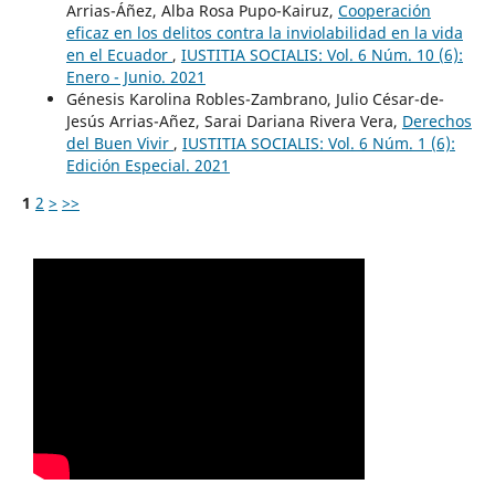
Arrias-Áñez, Alba Rosa Pupo-Kairuz,
Cooperación
eficaz en los delitos contra la inviolabilidad en la vida
en el Ecuador
,
IUSTITIA SOCIALIS: Vol. 6 Núm. 10 (6):
Enero - Junio. 2021
Génesis Karolina Robles-Zambrano, Julio César-de-
Jesús Arrias-Añez, Sarai Dariana Rivera Vera,
Derechos
del Buen Vivir
,
IUSTITIA SOCIALIS: Vol. 6 Núm. 1 (6):
Edición Especial. 2021
1
2
>
>>