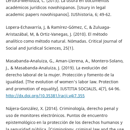
Lértora-Mendoza, C. (2013). La usura en documentos
académicos jurídicos novohispanos. [Usury in legal
academic papers novohispanos]. IUShistoria, 6; 49-62.
Lopera-Echavarría, J, & Ramírez-Gómez, C, & Zuluaga-
Aristazábal, M, & Ortiz-Vanegas, J. (2010). El método
analítico como método natural. Nómadas. Critical Journal of
Social and Juridical Sciences, 25(1).
Masabanda-Analuiza, G., Aman-Llerena, A., Montero-Solano,
J., & Masabanda-Analuiza, J. (2019). La evolución del
derecho laboral de la mujer. Protección y fomento de la
igualdad. [The evolution of women's labor law. Protection
and promotion of equality]. IUSTITIA SOCIALIS, 4(7), 64-96.
http://dx.doi.org/10.35381/racji.v4i7.355
Nájera-González, X. (2014). Criminología, derecho penal y
uso de monitores electrónicos. Puntos de encuentro
epistemológico en la protección de los derechos humanos y
la seguridad pública. [Criminology, criminal law and the use