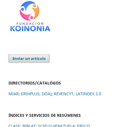
Enviar un artículo
DIRECTORIOS/CATALÓGOS
MIAR
;
ERIHPLUS
;
DOAJ
;
REVENCYT
;
LATINDEX 2.0
ÍNDICES Y SERVICIOS DE RESÚMENES
CLASE
;
BIBLAT
;
SCIELO-VENEZUELA;
EBSCO