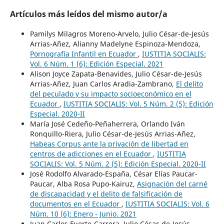
Artículos más leídos del mismo autor/a
Pamilys Milagros Moreno-Arvelo, Julio César-de-Jesús
Arrias-Añez, Alianny Madelyne Espinoza-Mendoza,
Pornografía Infantil en Ecuador
,
IUSTITIA SOCIALIS:
Vol. 6 Núm. 1 (6): Edición Especial. 2021
Alison Joyce Zapata-Benavides, Julio César-de-Jesús
Arrias-Añez, Juan Carlos Aradia-Zambrano,
El delito
del peculado y su impacto socioeconómico en el
Ecuador
,
IUSTITIA SOCIALIS: Vol. 5 Núm. 2 (5): Edición
Especial. 2020-II
María José Cedeño-Peñaherrera, Orlando Iván
Ronquillo-Riera, Julio César-de-Jesús Arrias-Añez,
Habeas Corpus ante la privación de libertad en
centros de adicciones en el Ecuador
,
IUSTITIA
SOCIALIS: Vol. 5 Núm. 2 (5): Edición Especial. 2020-II
José Rodolfo Alvarado-España, César Elías Paucar-
Paucar, Alba Rosa Pupo-Kairuz,
Asignación del carné
de discapacidad y el delito de falsificación de
documentos en el Ecuador
,
IUSTITIA SOCIALIS: Vol. 6
Núm. 10 (6): Enero - Junio. 2021
Juan Carlos Fuerte-Carrera, Julio César-de-Jesús