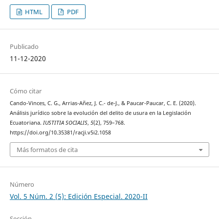
HTML
PDF
Publicado
11-12-2020
Cómo citar
Cando-Vinces, C. G., Arrias-Añez, J. C.- de-J., & Paucar-Paucar, C. E. (2020).
Análisis jurídico sobre la evolución del delito de usura en la Legislación
Ecuatoriana.
IUSTITIA SOCIALIS
,
5
(2), 759–768.
https://doi.org/10.35381/racji.v5i2.1058
Más formatos de cita
Número
Vol. 5 Núm. 2 (5): Edición Especial. 2020-II
Sección