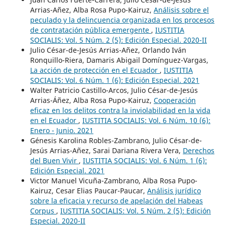
Arrias-Añez, Alba Rosa Pupo-Kairuz,
Análisis sobre el
peculado y la delincuencia organizada en los procesos
de contratación pública emergente
,
IUSTITIA
SOCIALIS: Vol. 5 Núm. 2 (5): Edición Especial. 2020-II
Julio César-de-Jesús Arrias-Añez, Orlando Iván
Ronquillo-Riera, Damaris Abigail Domínguez-Vargas,
La acción de protección en el Ecuador
,
IUSTITIA
SOCIALIS: Vol. 6 Núm. 1 (6): Edición Especial. 2021
Walter Patricio Castillo-Arcos, Julio César-de-Jesús
Arrias-Áñez, Alba Rosa Pupo-Kairuz,
Cooperación
eficaz en los delitos contra la inviolabilidad en la vida
en el Ecuador
,
IUSTITIA SOCIALIS: Vol. 6 Núm. 10 (6):
Enero - Junio. 2021
Génesis Karolina Robles-Zambrano, Julio César-de-
Jesús Arrias-Añez, Sarai Dariana Rivera Vera,
Derechos
del Buen Vivir
,
IUSTITIA SOCIALIS: Vol. 6 Núm. 1 (6):
Edición Especial. 2021
Victor Manuel Vicuña-Zambrano, Alba Rosa Pupo-
Kairuz, Cesar Elias Paucar-Paucar,
Análisis jurídico
sobre la eficacia y recurso de apelación del Habeas
Corpus
,
IUSTITIA SOCIALIS: Vol. 5 Núm. 2 (5): Edición
Especial. 2020-II