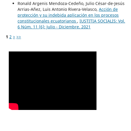
Ronald Argenis Mendoza-Cedeño, Julio César-de-Jesús
Arrias-Añez, Luis Antonio Rivera-Velasco,
Acción de
protección y su indebida aplicación en los procesos
constitucionales ecuatorianos
,
IUSTITIA SOCIALIS: Vol.
6 Núm. 11 (6): Julio - Diciembre. 2021
1
2
>
>>