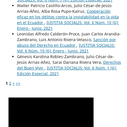
Walter Patricio Castillo-Arcos, Julio César-de-Jesús
Arrias-Áñez, Alba Rosa Pupo-Kairuz,
Cooperación
eficaz en los delitos contra la inviolabilidad en la vida
en el Ecuador
,
IUSTITIA SOCIALIS: Vol. 6 Núm. 10 (6):
Enero - Junio. 2021
Leonidas Alfredo Calderón-Proce, Juan Carlos Arandia-
Zambrano, Luis Antonio Rivera-Velasco,
Sanción por
abuso del Derecho en Ecuador
,
IUSTITIA SOCIALIS:
Vol. 6 Núm. 10 (6): Enero - Junio. 2021
Génesis Karolina Robles-Zambrano, Julio César-de-
Jesús Arrias-Añez, Sarai Dariana Rivera Vera,
Derechos
del Buen Vivir
,
IUSTITIA SOCIALIS: Vol. 6 Núm. 1 (6):
Edición Especial. 2021
1
2
>
>>