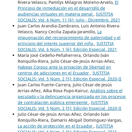
Rivera-Velasco, Pamilys Milagros Moreno-Arvelo,
El
Principio de inmediación en el desarrollo de
audiencias virtuales en materia penal
,
IUSTITIA
SOCIALIS: Vol. 6 Núm. 11 (6): Julio - Diciembre. 2021
Juan Carlos Arandia-Zambrano, Luis Antonio Rivera-
Velasco, Nancy Cecilia Zapata-Jaramillo,
La
impugnación del reconocimiento de paternidad y el
principio del interés superior del niño
,
IUSTITIA
SOCIALIS: Vol. 6 Núm. 1 (6): Edición Especial. 2021
María José Cedeño-Peñaherrera, Orlando Iván
Ronquillo-Riera, Julio César-de-Jesús Arrias-Añez,
Habeas Corpus ante la privación de libertad en
centros de adicciones en el Ecuador
,
IUSTITIA
SOCIALIS: Vol. 5 Núm. 2 (5): Edición Especial. 2020-II
Juan Carlos Fuerte-Carrera, Julio César-de-Jesús
Arrias-Añez, Alba Rosa Pupo-Kairuz,
Análisis sobre el
peculado y la delincuencia organizada en los procesos
de contratación pública emergente
,
IUSTITIA
SOCIALIS: Vol. 5 Núm. 2 (5): Edición Especial. 2020-II
Julio César-de-Jesús Arrias-Añez, Orlando Iván
Ronquillo-Riera, Damaris Abigail Domínguez-Vargas,
La acción de protección en el Ecuador
,
IUSTITIA
SOCIALIS: Vol. 6 Núm. 1 (6): Edición Especial. 2021