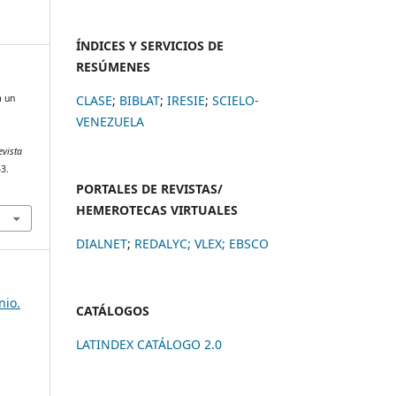
ÍNDICES Y SERVICIOS DE
RESÚMENES
CLASE
;
BIBLAT
;
IRESIE
;
SCIELO-
a un
VENEZUELA
evista
–3.
PORTALES DE REVISTAS/
HEMEROTECAS VIRTUALES
DIALNET
;
REDALYC
;
VLEX;
EBSCO
nio.
CATÁLOGOS
LATINDEX CATÁLOGO 2.0