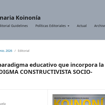
inaria Koinonía
itorial Guidelines
Políticas Editoriales
Actual
Archiv
unio. 2026
/
Editorial
paradigma educativo que incorpora la
PARADIGMA CONSTRUCTIVISTA SOCIO-
uela