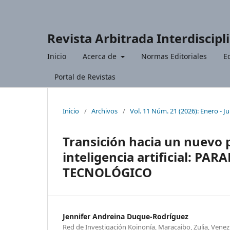
Revista Arbitrada Interdiscipl
Inicio
Acerca de
Normas Editoriales
Ed
Portal de Revistas
Inicio
/
Archivos
/
Vol. 11 Núm. 21 (2026): Enero - J
Transición hacia un nuevo 
inteligencia artificial: 
TECNOLÓGICO
Jennifer Andreina Duque-Rodríguez
Red de Investigación Koinonía, Maracaibo, Zulia, Venez