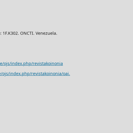
o: 1F.K302. ONCTI. Venezuela.
e/ojs/index.php/revistakoinonia
/ojs/index.php/revistakoinonia/oai
.