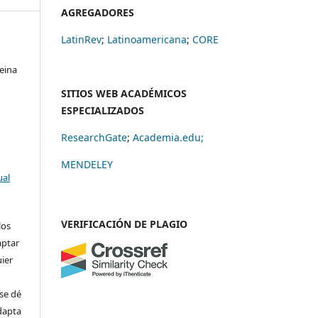
AGREGADORES
LatinRev
;
Latinoamericana
;
CORE
eina
SITIOS WEB ACADÉMICOS
ESPECIALIZADOS
ResearchGate
;
Academia.edu;
MENDELEY
ual
VERIFICACIÓN DE PLAGIO
los
aptar
uier
se dé
adapta