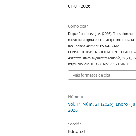
01-01-2026
Cómo citar
Duque-Rodríguez, J. A. (2026). Transición haci
nuevo paradigma educativo que incorpora la
inteligencia artificial: PARADIGMA
CONSTRUCTIVISTA SOCIO-TECNOLÓGICO.
R
Arbitrada Interdisciplinaria Koinonía
,
11
(21), 2
https://doi.org/10.35381/r.k.v11i21.5070
Más formatos de cita
Número
Vol. 11 Núm. 21 (2026): Enero - Ju
2026
Sección
Editorial