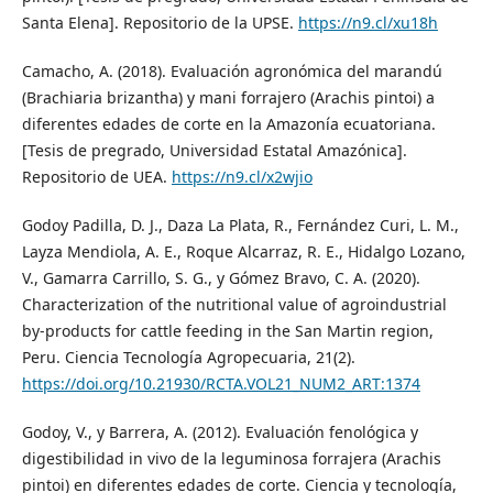
Santa Elena]. Repositorio de la UPSE.
https://n9.cl/xu18h
Camacho, A. (2018). Evaluación agronómica del marandú
(Brachiaria brizantha) y mani forrajero (Arachis pintoi) a
diferentes edades de corte en la Amazonía ecuatoriana.
[Tesis de pregrado, Universidad Estatal Amazónica].
Repositorio de UEA.
https://n9.cl/x2wjio
Godoy Padilla, D. J., Daza La Plata, R., Fernández Curi, L. M.,
Layza Mendiola, A. E., Roque Alcarraz, R. E., Hidalgo Lozano,
V., Gamarra Carrillo, S. G., y Gómez Bravo, C. A. (2020).
Characterization of the nutritional value of agroindustrial
by-products for cattle feeding in the San Martin region,
Peru. Ciencia Tecnología Agropecuaria, 21(2).
https://doi.org/10.21930/RCTA.VOL21_NUM2_ART:1374
Godoy, V., y Barrera, A. (2012). Evaluación fenológica y
digestibilidad in vivo de la leguminosa forrajera (Arachis
pintoi) en diferentes edades de corte. Ciencia y tecnología,