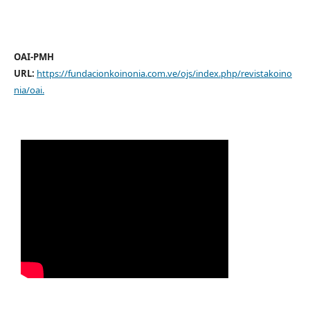
OAI-PMH
URL:
https://fundacionkoinonia.com.ve/ojs/index.php/revistakoino
nia/oai
.