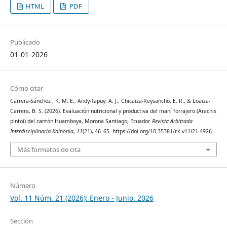
HTML
PDF
Publicado
01-01-2026
Cómo citar
Carrera-Sánchez , K. M. E., Andy-Tapuy, A. J., Chicaiza-Reysancho, E. R., & Loaiza-
Carrera, B. S. (2026). Evaluación nutricional y productiva del maní forrajero (Arachis
pintoi) del cantón Huamboya, Morona Santiago, Ecuador.
Revista Arbitrada
Interdisciplinaria Koinonía
,
11
(21), 46–65. https://doi.org/10.35381/r.k.v11i21.4926
Más formatos de cita
Número
Vol. 11 Núm. 21 (2026): Enero - Junio. 2026
Sección