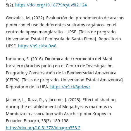
5(2).
https://doi.org/10.18779/cyt.v5i2.124
Gonzáles, M. (2022). Evaluación del prendimiento de arachis
pintoi con el uso de diferentes sustratos orgánicos en el
centro de apoyo manglaralto - UPSE. [Tesis de pregrado,
Universidad Estatal Península de Santa Elena]. Repositorio
UPSE.
https://n9.cl/bu0w8
Inmunda, S. (2016). Dinámica de crecimiento del Maní
forrajero (Arachis pintoi) en el Centro de Investigación,
Posgrado y Conservación de la Biodiversidad Amazónica
(CEIPA). [Tesis de pregrado, Universidad Estatal Amazónica].
Repositorio de la UEA.
https://n9.cl/8pdzwz
Jácome, L., Razz, R., y Jácome, J. (2023). Effect of shading
during the establishment of Megathyrsus maximus cv
Mombaza in association with Arachis pintoi Krapov in
Ecuador. Bioagro, 35(3), 189-198.
https://doi.org/10.51372/bioagro353.2