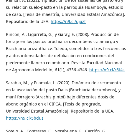
Ramon, A. (2022). Tipificación de los sistemas de pastoreo y
su relacion suelo-pasto en la parroquia Huamboya, estudio
de caso. [Tesis de maestría, Universidad Estatal Amazónica].
Repositorio de la UEA.
https://n9.cl/ujazf
Rincon, A., Ligarreto, G., y Garay, E. (2008). Producción de
forraje en los pastos brachiaria decumbens cv. amargo y
Brachiaria brizantha cv. Toledo, sometidos a tres frecuencias
y a dos intensidades de defoliación en condiciones del
piedemonte llanero colombiano. Revista Facultad Nacional
de Agronomía Medellín, 61(1), 4336-4346.
https://n9.cl/r6t4s
Sarabia, M., y Pilamala, L. (2020). Dinámica de crecimiento
en la asociación del pasto Dalis (Brachiaria decumbens), y
maní forrajero (Arachis pintoi) bajo diferentes dosis de
abono orgánico en el CIPCA. [Tesis de pregrado,
Universidad Estatal Amazónica]. Repositorio de la UEA.
https://n9.cl/5bdus
Sotelo, A., Contreras, C., Norabuena, E., Carrión, G.,