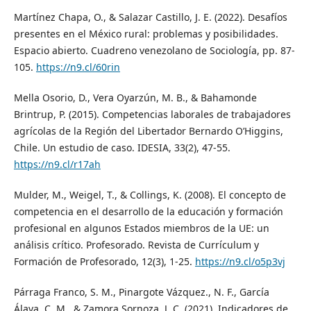
Martínez Chapa, O., & Salazar Castillo, J. E. (2022). Desafíos
presentes en el México rural: problemas y posibilidades.
Espacio abierto. Cuadreno venezolano de Sociología, pp. 87-
105.
https://n9.cl/60rin
Mella Osorio, D., Vera Oyarzún, M. B., & Bahamonde
Brintrup, P. (2015). Competencias laborales de trabajadores
agrícolas de la Región del Libertador Bernardo O’Higgins,
Chile. Un estudio de caso. IDESIA, 33(2), 47-55.
https://n9.cl/r17ah
Mulder, M., Weigel, T., & Collings, K. (2008). El concepto de
competencia en el desarrollo de la educación y formación
profesional en algunos Estados miembros de la UE: un
análisis crítico. Profesorado. Revista de Currículum y
Formación de Profesorado, 12(3), 1-25.
https://n9.cl/o5p3vj
Párraga Franco, S. M., Pinargote Vázquez., N. F., García
Álava, C. M., & Zamora Sornoza, J. C. (2021). Indicadores de