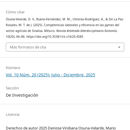
Cómo citar
Osuna-Velarde, D. V., Bueno-Fernández, M. M., Ultreras-Rodríguez, A., & De La Paz-
Rosales, M. T. de J. (2025). Competencias laborales y eficiencia en las pymes del
sector agrícola de Sinaloa, México.
Revista Arbitrada Interdisciplinaria Koinonía
,
10
(20), 66–86. https://doi.org/10.35381/r.k.v10i20.4585
Más formatos de cita
Número
Vol. 10 Núm. 20 (2025): Julio - Diciembre. 2025
Sección
De Investigación
Licencia
Derechos de autor 2025 Denisse Viridiana Osuna-Velarde, Mario