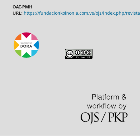
OAI-PMH
URL:
https://fundacionkoinonia.com.ve/ojs/index.php/revista