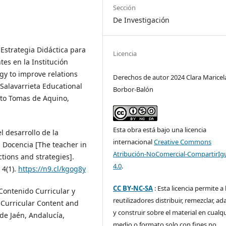
Sección
De Investigación
). Estrategia Didáctica para
Licencia
tes en la Institución
egy to improve relations
Derechos de autor 2024 Clara Maricel
Salavarrieta Educational
Borbor-Balón
anto Tomas de Aquino,
Esta obra está bajo una licencia
el desarrollo de la
internacional
Creative Commons
. Docencia [The teacher in
Atribución-NoComercial-CompartirIg
ctions and strategies].
4.0
.
 4(1).
https://n9.cl/kgog8y
CC BY-NC-SA
: Esta licencia permite a 
 Contenido Curricular y
reutilizadores distribuir, remezclar, ad
: Curricular Content and
y construir sobre el material en cualq
 de Jaén, Andalucía,
medio o formato solo con fines no