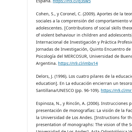
España.
https://n9.cl/q3sw5
Cohen, S., y Coronel, C. (2009). Aportes de la teo
sociales a la comprensión del comportamiento vi
adolescentes. [Contributions of social skills the
of violent behaviour in children and adolescents
Internacional de Investigación y Práctica Profesi
Jornadas de Investigación, Quinto Encuentro de
Psicología del MERCOSUR, Universidad de Bueno
Argentina.
https://n9.cl/imbv14
Delors, J. (1996). Los cuatro pilares de la educaci
education]. En La educación encierran un tesor
Santillana/UNESCO (pp. 96-109).
https://n9.cl/m
Espinoza, N., y Rincón, A. (2006). Instrucciones 
presentación de monografías: La visión de la Fa
la Universidad de Los Andes. [Instructions for t
presentation of monographs: The vision of the Sc
Universidad de Los Andes]. Acta Odontológica Ve