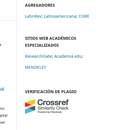
AGREGADORES
LatinRev
;
Latinoamericana
;
CORE
SITIOS WEB ACADÉMICOS
a
ESPECIALIZADOS
ResearchGate
;
Academia.edu;
MENDELEY
ual
VERIFICACIÓN DE PLAGIO
los
aptar
uier