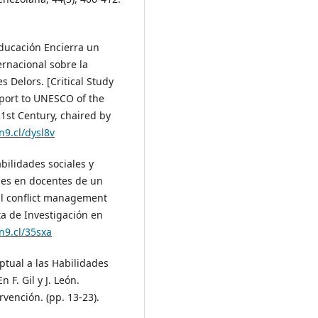
 Educación Encierra un
rnacional sobre la
s Delors. [Critical Study
eport to UNESCO of the
1st Century, chaired by
/n9.cl/dysl8v
abilidades sociales y
les en docentes de un
nal conflict management
sta de Investigación en
/n9.cl/35sxa
ptual a las Habilidades
 F. Gil y J. León.
rvención. (pp. 13-23).