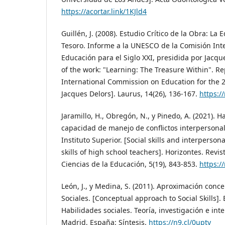
https://acortar.link/1KJld4
Guillén, J. (2008). Estudio Crítico de la Obra: La
Tesoro. Informe a la UNESCO de la Comisión Inte
Educación para el Siglo XXI, presidida por Jacque
of the work: "Learning: The Treasure Within". R
International Commission on Education for the 2
Jacques Delors]. Laurus, 14(26), 136-167.
https:/
Jaramillo, H., Obregón, N., y Pinedo, A. (2021). H
capacidad de manejo de conflictos interpersona
Instituto Superior. [Social skills and interperso
skills of high school teachers]. Horizontes. Revi
Ciencias de la Educación, 5(19), 843-853.
https:/
León, J., y Medina, S. (2011). Aproximación conce
Sociales. [Conceptual approach to Social Skills]. En
Habilidades sociales. Teoría, investigación e inte
Madrid, España: Síntesis.
https://n9.cl/0upty