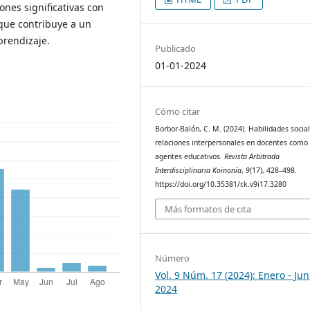
ones significativas con
 que contribuye a un
prendizaje.
Publicado
01-01-2024
Cómo citar
Borbor-Balón, C. M. (2024). Habilidades social
relaciones interpersonales en docentes como
agentes educativos.
Revista Arbitrada
Interdisciplinaria Koinonía
,
9
(17), 428–498.
https://doi.org/10.35381/r.k.v9i17.3280
Más formatos de cita
Número
Vol. 9 Núm. 17 (2024): Enero - Jun
2024