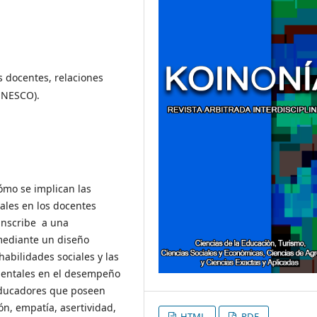
s docentes, relaciones
 UNESCO).
ómo se implican las
nales en los docentes
cunscribe a una
mediante un diseño
habilidades sociales y las
mentales en el desempeño
educadores que poseen
ón, empatía, asertividad,
HTML
PDF