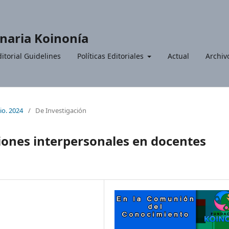
inaria Koinonía
itorial Guidelines
Políticas Editoriales
Actual
Archiv
io. 2024
/
De Investigación
ciones interpersonales en docentes