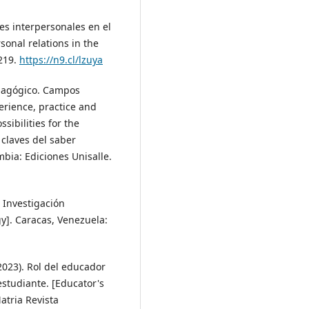
ones interpersonales en el
sonal relations in the
-219.
https://n9.cl/lzuya
pedagógico. Campos
erience, practice and
sibilities for the
: claves del saber
bia: Ediciones Unisalle.
a Investigación
y]. Caracas, Venezuela:
(2023). Rol del educador
estudiante. [Educator's
Matria Revista