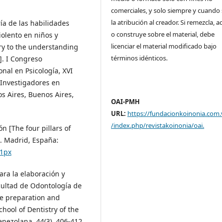
comerciales, y solo siempre y cuando 
la atribución al creador. Si remezcla, 
ría de las habilidades
o construye sobre el material, debe
olento en niños y
licenciar el material modificado bajo
ory to the understanding
términos idénticos.
]. I Congreso
onal en Psicología, XVI
 Investigadores en
s Aires, Buenos Aires,
OAI-PMH
URL:
https://fundacionkoinonia.com.
/index.php/revistakoinonia/oai
.
ón [The four pillars of
o. Madrid, España:
r1px
para la elaboración y
cultad de Odontología de
he preparation and
hool of Dentistry of the
nezolana, 44(3), 406-412.