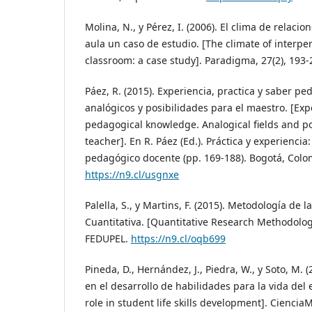
Molina, N., y Pérez, I. (2006). El clima de relaci
aula un caso de estudio. [The climate of interper
classroom: a case study]. Paradigma, 27(2), 193
Páez, R. (2015). Experiencia, practica y saber 
analógicos y posibilidades para el maestro. [Exp
pedagogical knowledge. Analogical fields and pos
teacher]. En R. Páez (Ed.). Práctica y experiencia
pedagógico docente (pp. 169-188). Bogotá, Colom
https://n9.cl/usgnxe
Palella, S., y Martins, F. (2015). Metodología de l
Cuantitativa. [Quantitative Research Methodolog
FEDUPEL.
https://n9.cl/oqb699
Pineda, D., Hernández, J., Piedra, W., y Soto, M. 
en el desarrollo de habilidades para la vida del 
role in student life skills development]. Ciencia