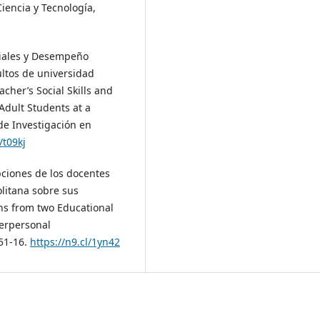
iencia y Tecnología,
ciales y Desempeño
ltos de universidad
cher’s Social Skills and
Adult Students at a
 de Investigación en
/t09kj
epciones de los docentes
litana sobre sus
ons from two Educational
terpersonal
151-16.
https://n9.cl/1yn42