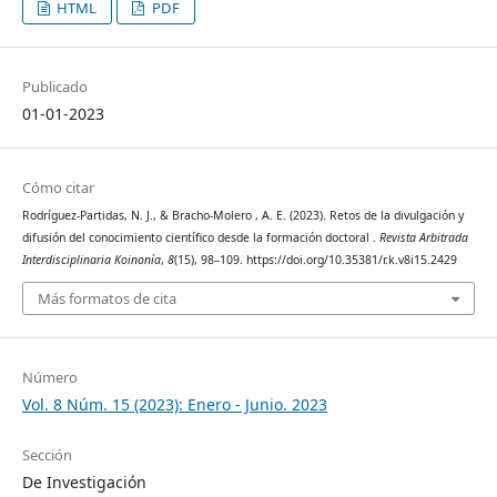
HTML
PDF
Publicado
01-01-2023
Cómo citar
Rodríguez-Partidas, N. J., & Bracho-Molero , A. E. (2023). Retos de la divulgación y
difusión del conocimiento científico desde la formación doctoral .
Revista Arbitrada
Interdisciplinaria Koinonía
,
8
(15), 98–109. https://doi.org/10.35381/r.k.v8i15.2429
Más formatos de cita
Número
Vol. 8 Núm. 15 (2023): Enero - Junio. 2023
Sección
De Investigación