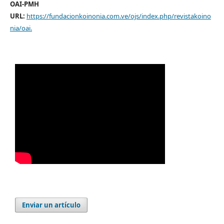
OAI-PMH
URL:
https://fundacionkoinonia.com.ve/ojs/index.php/revistakoino
nia/oai
.
Enviar un artículo