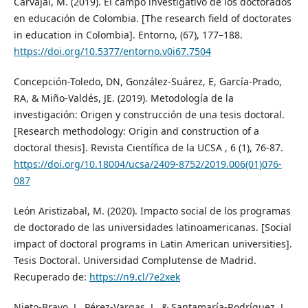
Carvajal, M. (2019). El campo investigativo de los doctorados
en educación de Colombia. [The research field of doctorates
in education in Colombia]. Entorno, (67), 177–188.
https://doi.org/10.5377/entorno.v0i67.7504
Concepción-Toledo, DN, González-Suárez, E, García-Prado,
RA, & Miño-Valdés, JE. (2019). Metodología de la
investigación: Origen y construcción de una tesis doctoral.
[Research methodology: Origin and construction of a
doctoral thesis]. Revista Científica de la UCSA , 6 (1), 76-87.
https://doi.org/10.18004/ucsa/2409-8752/2019.006(01)076-
087
León Aristizabal, M. (2020). Impacto social de los programas
de doctorado de las universidades latinoamericanas. [Social
impact of doctoral programs in Latin American universities].
Tesis Doctoral. Universidad Complutense de Madrid.
Recuperado de:
https://n9.cl/7e2xek
Nieto-Bravo, J., Pérez-Vargas, J., & Santamaría-Rodríguez, J.