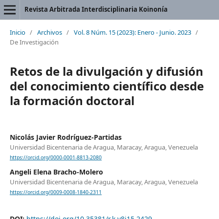
Revista Arbitrada Interdisciplinaria Koinonía
Inicio
/
Archivos
/
Vol. 8 Núm. 15 (2023): Enero - Junio. 2023
/
De Investigación
Retos de la divulgación y difusión
del conocimiento científico desde
la formación doctoral
Nicolás Javier Rodríguez-Partidas
Universidad Bicentenaria de Aragua, Maracay, Aragua, Venezuela
https://orcid.org/0000-0001-8813-2080
Angeli Elena Bracho-Molero
Universidad Bicentenaria de Aragua, Maracay, Aragua, Venezuela
https://orcid.org/0009-0008-1840-2311
DOI:
https://doi.org/10.35381/r.k.v8i15.2429