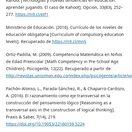
Kahoot [Tecnologías y nuevas tendencias en educación:
aprender jugando. El caso de Kahoot]. Opcion, 33(83), 252–
277.
https://n9.cl/etf1
Ministerio de Educación. (2016). Currículo de los niveles de
educación obligatoria [Curriculum of compulsory education
levels]. Recuperado de
https://n9.cl/mnlj
Ortiz-Padilla, M. (2009). Competencia Matemática en Niños
de Edad Preescolar [Math Competency in Pre-School Age
Children]. Psicogente, 12(22). Recuperado a partir de
http://revistas.unisimon.edu.co/index.php/psicogente/article/v
Pachón-Alonso, L., Parada-Sánchez, R., & Chaparro-Cardozo,
A. (2016). El razonamiento como eje transversal en la
construcción del pensamiento lógico [Reasoning as a
transversal axis in the construction of logical thinking].
Praxis & Saber, 7(14), 219.
https://doi.org/10.19053/22160159.5224