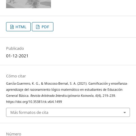
HTML
PDF
Publicado
01-12-2021
Cómo citar
García-Guerrero, K. G., & Moscoso-Bernal, S. A. (2021). Gamificación y enseñanza-
aprendizaje del razonamiento lógico matemático en estudiantes de Educación
General Básica.
Revista Arbitrada Interdisciplinaria Koinonía
,
6
(4), 219–239.
https://doi.org/10.35381/r.k.v6i4.1499
Más formatos de cita
Número