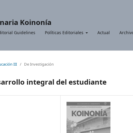
inaria Koinonía
itorial Guidelines
Políticas Editoriales
Actual
Archiv
ucación III
/
De Investigación
sarrollo integral del estudiante