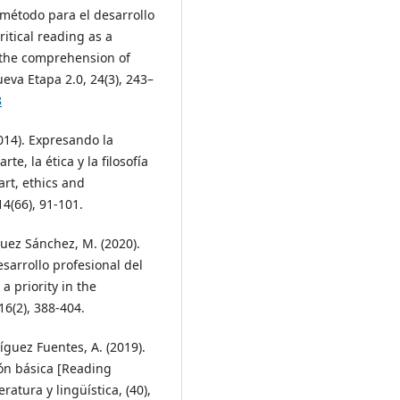
o método para el desarrollo
itical reading as a
 the comprehension of
eva Etapa 2.0, 24(3), 243–
8
014). Expresando la
te, la ética y la filosofía
art, ethics and
4(66), 91-101.
guez Sánchez, M. (2020).
sarrollo profesional del
 priority in the
16(2), 388-404.
íguez Fuentes, A. (2019).
ón básica [Reading
atura y lingüística, (40),