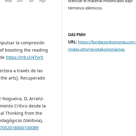
licenciar el material modificado bajo
términos idénticos.
OAI-PMH
URL:
https://fundacionkoinonia.com.
impulsar la compresión
/index.php/revistakoinonia/oai
.
 of boosting the reading
sde
https://n9.cl/47vrh
ectora a través de las
the arts]. Recuperado
z-Nogueira, D, Arranz-
miento Crítico desde la
cal Thinking from the
edagógicos (Valdivia),
-07052018000100089