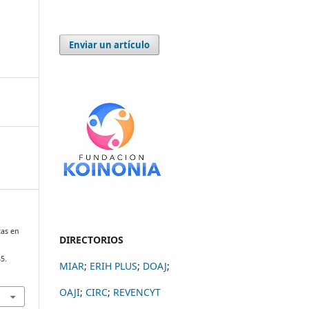
Enviar un artículo
cas en
DIRECTORIOS
85.
MIAR
;
ERIH PLUS
;
DOAJ
;
OAJI
;
CIRC
;
REVENCYT