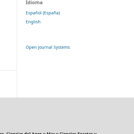
Idioma
Español (España)
English
Open Journal Systems
as, Ciencias del Agro y Mar y Ciencias Exactas y