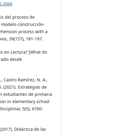
0.2066
sis del proceso de
l modelo construcción-
ehension process with a
vos, 39(157), 181-197.
es en Lectura? [What do
erado desde
, Castro Ramírez, N. A.,
. (2021). Estrategias de
n estudiantes de primaria
ion in elementary school
isciplinar, 5(5), 6760-
017). Didáctica de las