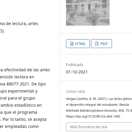
a de lectura, artes
O).
HTML
PDF
Publicado
la efectividad de las artes
01-10-2021
ensión lectora en
iva 88077-2021. De tipo
rupo experimental y
Cómo citar
teral para el grupo
Vargas-Castillo, A. M. (2021). Las Artes plásti
cambio estadístico en
el desarrollo integral del estudiante.
Revista
Arbitrada Interdisciplinaria Koinonía
,
6
(4), 75–
ica que el programa
https://doi.org/10.35381/r.k.v6i4.1445
. Por lo tanto, se acepta
 ser empleadas como
Más formatos de cita