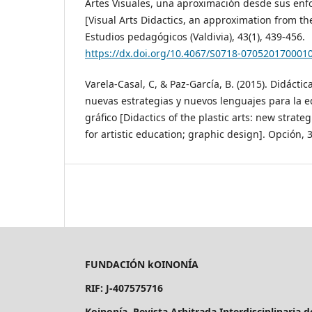
Artes Visuales, una aproximación desde sus en
[Visual Arts Didactics, an approximation from t
Estudios pedagógicos (Valdivia), 43(1), 439-456.
https://dx.doi.org/10.4067/S0718-070520170001
Varela-Casal, C, & Paz-García, B. (2015). Didáctica
nuevas estrategias y nuevos lenguajes para la ed
gráfico [Didactics of the plastic arts: new stra
for artistic education; graphic design]. Opción, 
FUNDACIÓN kOINONÍA
RIF: J-407575716
Koinonía. Revista Arbitrada Interdisciplinaria 