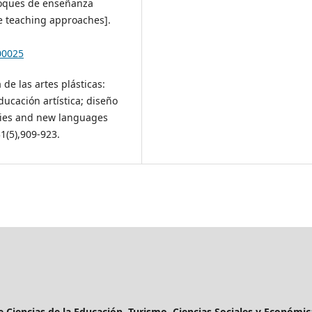
foques de enseñanza
he teaching approaches].
00025
 de las artes plásticas:
ucación artística; diseño
tegies and new languages
31(5),909-923.
de Ciencias de la Educación, Turismo, Ciencias Sociales y Económic