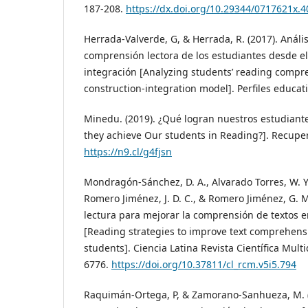
187-208.
https://dx.doi.org/10.29344/0717621x.4
Herrada-Valverde, G, & Herrada, R. (2017). Análi
comprensión lectora de los estudiantes desde e
integración [Analyzing students’ reading compr
construction-integration model]. Perfiles educati
Minedu. (2019). ¿Qué logran nuestros estudiant
they achieve Our students in Reading?]. Recup
https://n9.cl/g4fjsn
Mondragón-Sánchez, D. A., Alvarado Torres, W. Y.
Romero Jiménez, J. D. C., & Romero Jiménez, G. M
lectura para mejorar la comprensión de textos e
[Reading strategies to improve text comprehens
students]. Ciencia Latina Revista Científica Multid
6776.
https://doi.org/10.37811/cl_rcm.v5i5.794
Raquimán-Ortega, P, & Zamorano-Sanhueza, M. (2