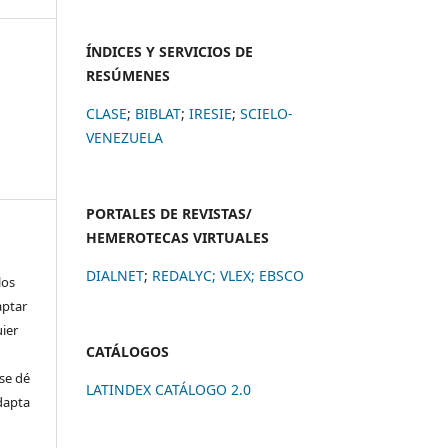
ÍNDICES Y SERVICIOS DE
RESÚMENES
CLASE
;
BIBLAT
;
IRESIE
;
SCIELO-
VENEZUELA
PORTALES DE REVISTAS/
HEMEROTECAS VIRTUALES
DIALNET
;
REDALYC
;
VLEX;
EBSCO
los
aptar
uier
CATÁLOGOS
se dé
LATINDEX CATÁLOGO 2.0
adapta