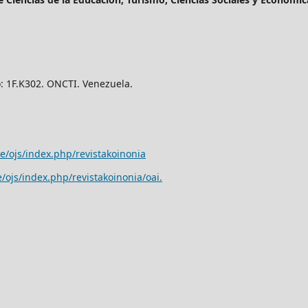
o: 1F.K302. ONCTI. Venezuela.
e/ojs/index.php/revistakoinonia
/ojs/index.php/revistakoinonia/oai
.