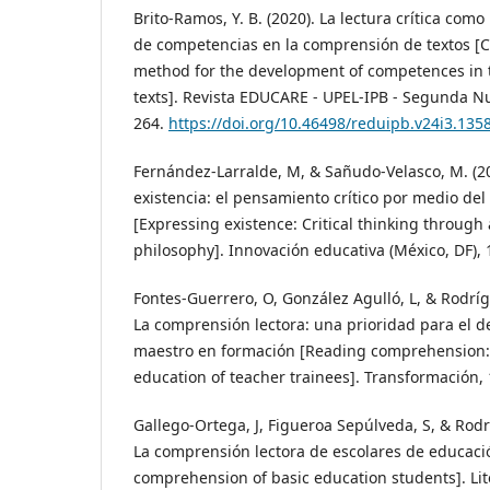
Brito-Ramos, Y. B. (2020). La lectura crítica com
de competencias en la comprensión de textos [Cr
method for the development of competences in
texts]. Revista EDUCARE - UPEL-IPB - Segunda Nu
264.
https://doi.org/10.46498/reduipb.v24i3.135
Fernández-Larralde, M, & Sañudo-Velasco, M. (2
existencia: el pensamiento crítico por medio del ar
[Expressing existence: Critical thinking through 
philosophy]. Innovación educativa (México, DF), 1
Fontes-Guerrero, O, González Agulló, L, & Rodrí
La comprensión lectora: una prioridad para el de
maestro en formación [Reading comprehension: a
education of teacher trainees]. Transformación, 
Gallego-Ortega, J, Figueroa Sepúlveda, S, & Rodr
La comprensión lectora de escolares de educaci
comprehension of basic education students]. Liter