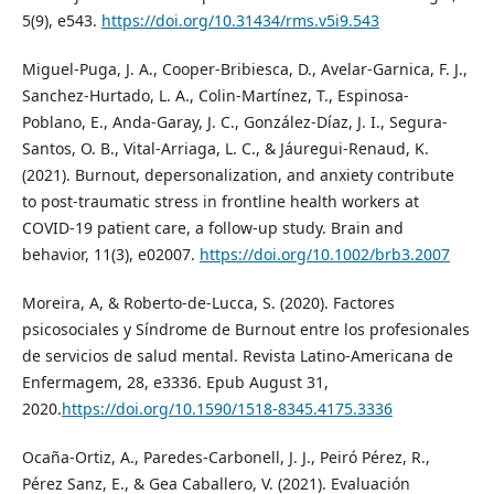
5(9), e543.
https://doi.org/10.31434/rms.v5i9.543
Miguel-Puga, J. A., Cooper-Bribiesca, D., Avelar-Garnica, F. J.,
Sanchez-Hurtado, L. A., Colin-Martínez, T., Espinosa-
Poblano, E., Anda-Garay, J. C., González-Díaz, J. I., Segura-
Santos, O. B., Vital-Arriaga, L. C., & Jáuregui-Renaud, K.
(2021). Burnout, depersonalization, and anxiety contribute
to post-traumatic stress in frontline health workers at
COVID-19 patient care, a follow-up study. Brain and
behavior, 11(3), e02007.
https://doi.org/10.1002/brb3.2007
Moreira, A, & Roberto-de-Lucca, S. (2020). Factores
psicosociales y Síndrome de Burnout entre los profesionales
de servicios de salud mental. Revista Latino-Americana de
Enfermagem, 28, e3336. Epub August 31,
2020.
https://doi.org/10.1590/1518-8345.4175.3336
Ocaña-Ortiz, A., Paredes-Carbonell, J. J., Peiró Pérez, R.,
Pérez Sanz, E., & Gea Caballero, V. (2021). Evaluación