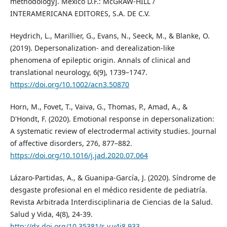
methodology]. México D.F.: McGRAW-HILL /
INTERAMERICANA EDITORES, S.A. DE C.V.
Heydrich, L., Marillier, G., Evans, N., Seeck, M., & Blanke, O.
(2019). Depersonalization- and derealization-like
phenomena of epileptic origin. Annals of clinical and
translational neurology, 6(9), 1739–1747.
https://doi.org/10.1002/acn3.50870
Horn, M., Fovet, T., Vaiva, G., Thomas, P., Amad, A., &
D'Hondt, F. (2020). Emotional response in depersonalization:
A systematic review of electrodermal activity studies. Journal
of affective disorders, 276, 877–882.
https://doi.org/10.1016/j.jad.2020.07.064
Lázaro-Partidas, A., & Guanipa-García, J. (2020). Síndrome de
desgaste profesional en el médico residente de pediatría.
Revista Arbitrada Interdisciplinaria de Ciencias de la Salud.
Salud y Vida, 4(8), 24-39.
http://dx.doi.org/10.35381/s.v.v4i8.933