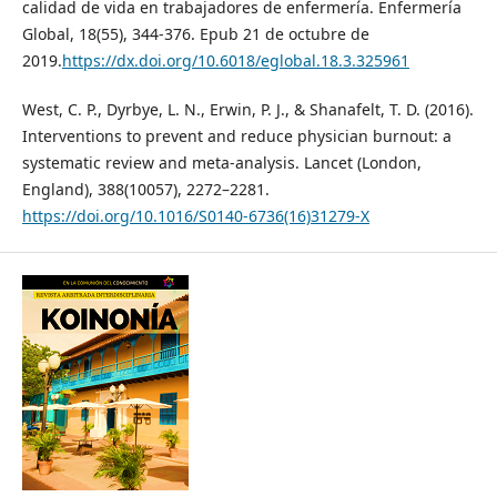
calidad de vida en trabajadores de enfermería. Enfermería
Global, 18(55), 344-376. Epub 21 de octubre de
2019.
https://dx.doi.org/10.6018/eglobal.18.3.325961
West, C. P., Dyrbye, L. N., Erwin, P. J., & Shanafelt, T. D. (2016).
Interventions to prevent and reduce physician burnout: a
systematic review and meta-analysis. Lancet (London,
England), 388(10057), 2272–2281.
https://doi.org/10.1016/S0140-6736(16)31279-X