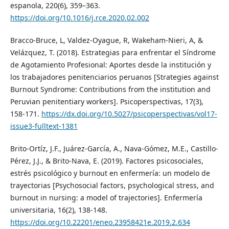
espanola, 220(6), 359–363.
https://doi.org/10.1016/j.rce.2020.02.002
Bracco-Bruce, L, Valdez-Oyague, R, Wakeham-Nieri, A, &
Velázquez, T. (2018). Estrategias para enfrentar el Síndrome
de Agotamiento Profesional: Aportes desde la institución y
los trabajadores penitenciarios peruanos [Strategies against
Burnout Syndrome: Contributions from the institution and
Peruvian penitentiary workers]. Psicoperspectivas, 17(3),
158-171.
https://dx.doi.org/10.5027/psicoperspectivas/vol17-
issue3-fulltext-1381
Brito-Ortíz, J.F., Juárez-García, A., Nava-Gómez, M.E., Castillo-
Pérez, J.J., & Brito-Nava, E. (2019). Factores psicosociales,
estrés psicológico y burnout en enfermería: un modelo de
trayectorias [Psychosocial factors, psychological stress, and
burnout in nursing: a model of trajectories]. Enfermería
universitaria, 16(2), 138-148.
https://doi.org/10.22201/eneo.23958421e.2019.2.634