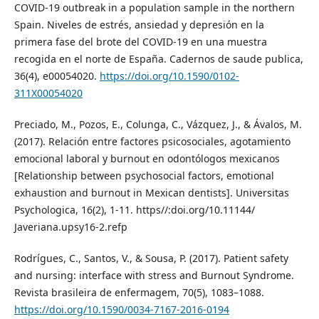
COVID-19 outbreak in a population sample in the northern
Spain. Niveles de estrés, ansiedad y depresión en la
primera fase del brote del COVID-19 en una muestra
recogida en el norte de España. Cadernos de saude publica,
36(4), e00054020.
https://doi.org/10.1590/0102-
311X00054020
Preciado, M., Pozos, E., Colunga, C., Vázquez, J., & Ávalos, M.
(2017). Relación entre factores psicosociales, agotamiento
emocional laboral y burnout en odontólogos mexicanos
[Relationship between psychosocial factors, emotional
exhaustion and burnout in Mexican dentists]. Universitas
Psychologica, 16(2), 1-11. https//:doi.org/10.11144/
Javeriana.upsy16-2.refp
Rodrígues, C., Santos, V., & Sousa, P. (2017). Patient safety
and nursing: interface with stress and Burnout Syndrome.
Revista brasileira de enfermagem, 70(5), 1083–1088.
https://doi.org/10.1590/0034-7167-2016-0194