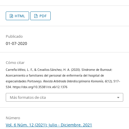
HTML
PDF
Publicado
01-07-2020
Cómo citar
Carreño-Vélez, L. F., & Cevallos-Sánchez, H. A. (2020). Síndrome de Burnout:
Acercamiento a familiares del personal de enfermería del hospital de
especialidades Portoviejo.
Revista Arbitrada Interdisciplinaria Koinonía
,
6
(12), 517–
534. https://doi.org/10.35381/r.k.v6i12.1376
Más formatos de cita
Número
Vol. 6 Núm. 12 (2021): Julio - Diciembre. 2021