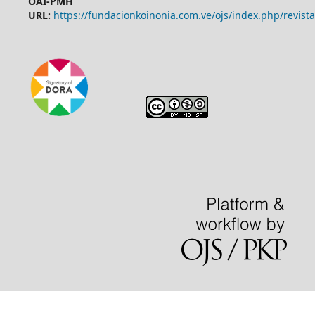
OAI-PMH
URL:
https://fundacionkoinonia.com.ve/ojs/index.php/revista