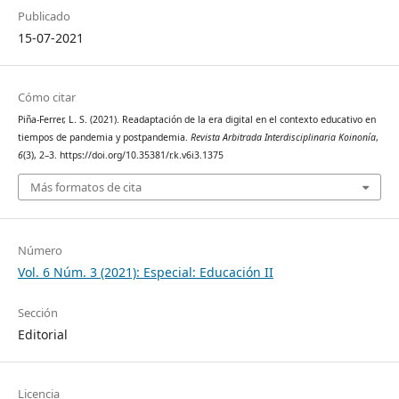
Publicado
15-07-2021
Cómo citar
Piña-Ferrer, L. S. (2021). Readaptación de la era digital en el contexto educativo en
tiempos de pandemia y postpandemia.
Revista Arbitrada Interdisciplinaria Koinonía
,
6
(3), 2–3. https://doi.org/10.35381/r.k.v6i3.1375
Más formatos de cita
Número
Vol. 6 Núm. 3 (2021): Especial: Educación II
Sección
Editorial
Licencia