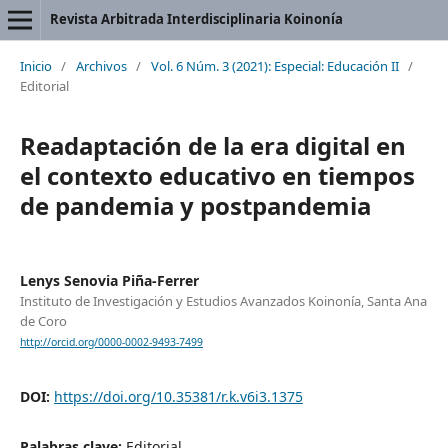
Revista Arbitrada Interdisciplinaria Koinonía
Inicio
/
Archivos
/
Vol. 6 Núm. 3 (2021): Especial: Educación II
/
Editorial
Readaptación de la era digital en
el contexto educativo en tiempos
de pandemia y postpandemia
Lenys Senovia Piña-Ferrer
Instituto de Investigación y Estudios Avanzados Koinonía, Santa Ana
de Coro
http://orcid.org/0000-0002-9493-7499
DOI:
https://doi.org/10.35381/r.k.v6i3.1375
Palabras clave:
Editorial