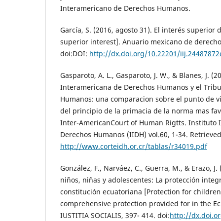
Interamericano de Derechos Humanos.
García, S. (2016, agosto 31). El interés superior 
superior interest]. Anuario mexicano de derecho
doi:DOI:
http://dx.doi.org/10.22201/iij.24487872
Gasparoto, A. L., Gasparoto, J. W., & Blanes, J. (2
Interamericana de Derechos Humanos y el Trib
Humanos: una comparacion sobre el punto de vis
del principio de la primacia de la norma mas fa
Inter-AmericanCourt of Human Rigtts. Instituto
Derechos Humanos (IIDH) vol.60, 1-34. Retrieve
http://www.corteidh.or.cr/tablas/r34019.pdf
González, F., Narváez, C., Guerra, M., & Erazo, J.
niños, niñas y adolescentes: La protección integr
constitución ecuatoriana [Protection for childre
comprehensive protection provided for in the Ec
IUSTITIA SOCIALIS, 397- 414. doi:
http://dx.doi.o