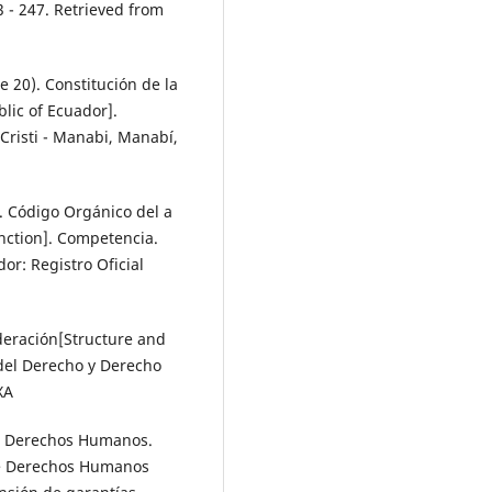
3 - 247. Retrieved from
 20). Constitución de la
lic of Ecuador].
Cristi - Manabi, Manabí,
. Código Orgánico del a
unction]. Competencia.
or: Registro Oficial
nderación[Structure and
 del Derecho y Derecho
XA
re Derechos Humanos.
de Derechos Humanos