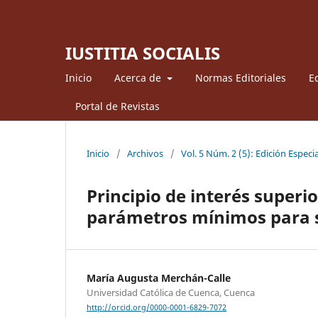
IUSTITIA SOCIALIS
Inicio
Acerca de
Normas Editoriales
Ed
Portal de Revistas
Inicio
/
Archivos
/
Vol. 5 Núm. 2 (5): Edición Especia
Principio de interés superio
parámetros mínimos para s
María Augusta Merchán-Calle
Universidad Católica de Cuenca, Cuenca
http://orcid.org/0000-0001-6829-7072