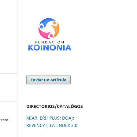
Enviar un artículo
DIRECTORIOS/CATALÓGOS
MIAR
;
ERIHPLUS
;
DOAJ
;
 Erazo-
REVENCYT
;
LATINDEX 2.0