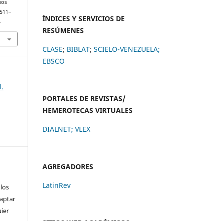
mos
 511–
ÍNDICES Y SERVICIOS DE
4
RESÚMENES
CLASE
;
BIBLAT
;
SCIELO-VENEZUELA;
EBSCO
l.
PORTALES DE REVISTAS/
HEMEROTECAS VIRTUALES
DIALNET
;
VLEX
AGREGADORES
LatinRev
 los
daptar
uier