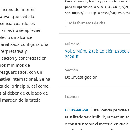
Concretización, límites y parámetros míni
para su aplicación.
IUSTITIA SOCIALIS
,
5
(2),
principio de interés
535. https://doi.org/10.35381/racji.v5i2.75
ativa que evite la
Más formatos de cita
scencia cuando los
mismas no se aprecien
leció un alcance
Número
a analizada configura una
Vol. 5 Núm. 2 (5): Edición Especia
erpretativa y
2020-II
zación y concretización
tros mínimos de
Sección
s resguardados, con un
De Investigación
ativa internacional. Se ha
a del principio, así como,
s al deber de cuidado de
Licencia
l margen de la tutela
CC BY-NC-SA
: Esta licencia permite a
reutilizadores distribuir, remezclar, a
y construir sobre el material en cualq