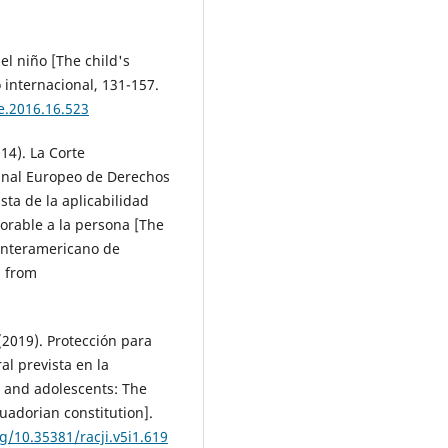
del niño [The child's
 internacional, 131-157.
e.2016.16.523
014). La Corte
unal Europeo de Derechos
ta de la aplicabilidad
vorable a la persona [The
 Interamericano de
d from
 (2019). Protección para
al prevista en la
n and adolescents: The
uadorian constitution].
rg/10.35381/racji.v5i1.619