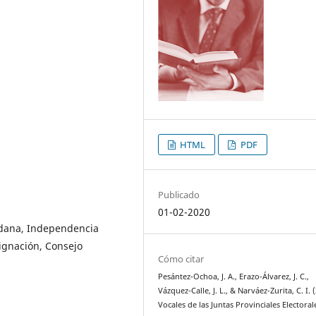
HTML
PDF
Publicado
01-02-2020
adana, Independencia
signación, Consejo
Cómo citar
Pesántez-Ochoa, J. A., Erazo-Álvarez, J. C.,
Vázquez-Calle, J. L., & Narváez-Zurita, C. I. 
Vocales de las Juntas Provinciales Electoral