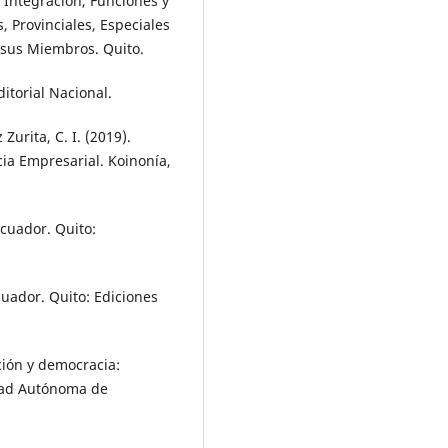
 Integración, Funciones y
, Provinciales, Especiales
de sus Miembros. Quito.
ditorial Nacional.
 Zurita, C. I. (2019).
cia Empresarial. Koinonía,
Ecuador. Quito:
cuador. Quito: Ediciones
ación y democracia:
idad Autónoma de