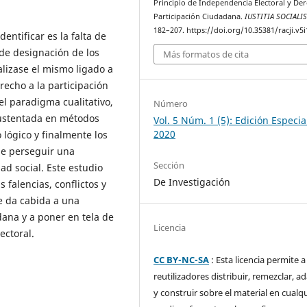
Principio de Independencia Electoral y De
Participación Ciudadana.
IUSTITIA SOCIALI
182–207. https://doi.org/10.35381/racji.v5i
entificar es la falta de
de designación de los
Más formatos de cita
alizase el mismo ligado a
recho a la participación
el paradigma cualitativo,
Número
 sustentada en métodos
Vol. 5 Núm. 1 (5): Edición Especia
2020
o lógico y finalmente los
de perseguir una
Sección
ad social. Este estudio
De Investigación
 falencias, conflictos y
ue da cabida a una
ana y a poner en tela de
Licencia
ectoral.
CC BY-NC-SA
: Esta licencia permite a
reutilizadores distribuir, remezclar, a
y construir sobre el material en cualq