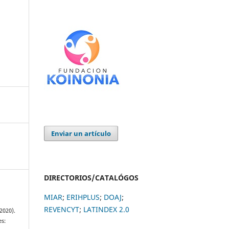
Enviar un artículo
DIRECTORIOS/CATALÓGOS
MIAR
;
ERIHPLUS
;
DOAJ
;
REVENCYT
;
LATINDEX 2.0
(2020).
es: