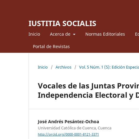
IUSTITIA SOCIALIS
Inicio
Acerca de
Normas Editoriales
Ed
Portal de Revistas
Inicio
/
Archivos
/
Vol. 5 Núm. 1 (5): Edición Especia
Vocales de las Juntas Provin
Independencia Electoral y 
José Andrés Pesántez-Ochoa
Universidad Católica de Cuenca, Cuenca
http://orcid.org/0000-0001-8121-3371