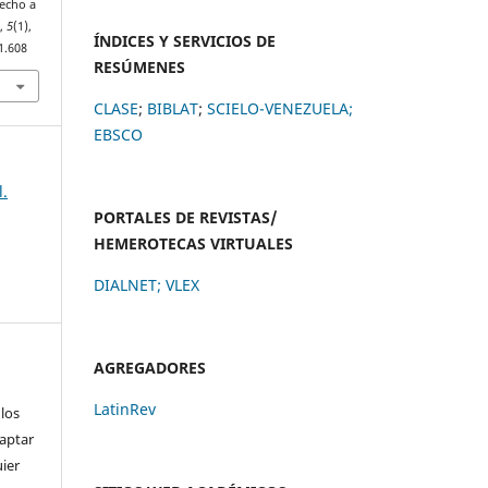
recho a
S
,
5
(1),
ÍNDICES Y SERVICIOS DE
1.608
RESÚMENES
CLASE
;
BIBLAT
;
SCIELO-VENEZUELA;
EBSCO
l.
PORTALES DE REVISTAS/
HEMEROTECAS VIRTUALES
DIALNET
;
VLEX
AGREGADORES
LatinRev
 los
daptar
uier