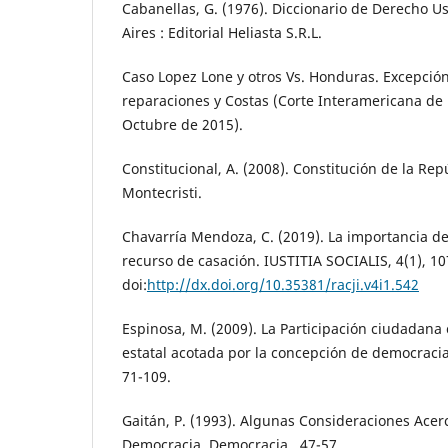
Cabanellas, G. (1976). Diccionario de Derecho Usu
Aires : Editorial Heliasta S.R.L.
Caso Lopez Lone y otros Vs. Honduras. Excepción
reparaciones y Costas (Corte Interamericana d
Octubre de 2015).
Constitucional, A. (2008). Constitución de la Rep
Montecristi.
Chavarría Mendoza, C. (2019). La importancia d
recurso de casación. IUSTITIA SOCIALIS, 4(1), 10
doi:
http://dx.doi.org/10.35381/racji.v4i1.542
Espinosa, M. (2009). La Participación ciudadana
estatal acotada por la concepción de democraci
71-109.
Gaitán, P. (1993). Algunas Consideraciones Acer
Democracia. Democracia , 47-57.