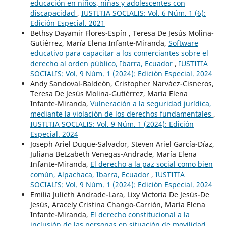
educación en niños, niñas y adolescentes con
discapacidad
,
IUSTITIA SOCIALIS: Vol. 6 Núm. 1 (6):
Edición Especial. 2021
Bethsy Dayamir Flores-Espín , Teresa De Jesús Molina-
Gutiérrez, María Elena Infante-Miranda,
Software
educativo para capacitar a los comerciantes sobre el
derecho al orden público, Ibarra, Ecuador
,
IUSTITIA
SOCIALIS: Vol. 9 Núm. 1 (2024): Edición Especial. 2024
Andy Sandoval-Baldeón, Cristopher Narváez-Cisneros,
Teresa De Jesús Molina-Gutiérrez, María Elena
Infante-Miranda,
Vulneración a la seguridad jurídica,
mediante la violación de los derechos fundamentales
,
IUSTITIA SOCIALIS: Vol. 9 Núm. 1 (2024): Edición
Especial. 2024
Joseph Ariel Duque-Salvador, Steven Ariel García-Díaz,
Juliana Betzabeth Venegas-Andrade, María Elena
Infante-Miranda,
El derecho a la paz social como bien
común, Alpachaca, Ibarra, Ecuador
,
IUSTITIA
SOCIALIS: Vol. 9 Núm. 1 (2024): Edición Especial. 2024
Emilia Julieth Andrade-Lara, Lixy Victoria De Jesús-De
Jesús, Aracely Cristina Chango-Carrión, María Elena
Infante-Miranda,
El derecho constitucional a la
inclusión de las personas en situación de movilidad
,