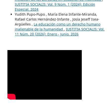
IUSTITIA SOCIALIS: Vol. 9 Núm. 1 (2024): Edición
Especial. 2024
Yudith Pupo-Pupo , María Elena Infante-Miranda,
Rafael Carlos Hernández-Infante , Josía Jeseff Isea-
Argüelles ,
La educación como un derecho humano
inalienable de la humanidad
,
IUSTITIA SOCIALIS: Vol.
11 Núm. 20 (2026): Enero - Junio. 2026