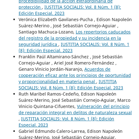
procedibilidad de la acción extraordinaria de
protección
,
IUSTITIA SOCIALIS: Vol. 8 Núm. 1 (8):
Edición Especial. 2023
Verónica Elizabeth Gavilanes-Pucha , Edison Napoleón
Suárez-Merino , José Sebastián Cornejo-Aguiar ,
Santiago Machuca-Lozano,
Los repertorios caducados
del registro de la propiedad y su incidencia en la
seguridad jurídica
,
IUSTITIA SOCIALIS: Vol. 8 Núm. 1
(8): Edición Especial. 2023
Franklin Paúl Altamirano-Sánchez , José Sebastián
Cornejo-Aguiar , Ariel José Romero-Fernández ,
Genaro Vinicio Jordán-Naranjo,
Acuerdos de
cooperación eficaz ante los principios de oportunidad
y proporcionalidad en materia penal
,
IUSTITIA
SOCIALIS: Vol. 8 Núm. 1 (8): Edición Especial. 2023
Ruth Maribel Ramos-Cedeño, Edison Napoleón
Suárez-Merino, José Sebastián Cornejo-Aguiar, Marco
Vinicio Quintana-Cifuentes,
Vulneración del principio
de reparación integral en delitos de naturaleza sexual
,
IUSTITIA SOCIALIS: Vol. 8 Núm. 1 (8): Edición
Especial. 2023
Gabriel Edmundo Calero-Larrea, Edison Napoleón
Suárez-Merino, José Sebastián Cornejo-Aguiar,