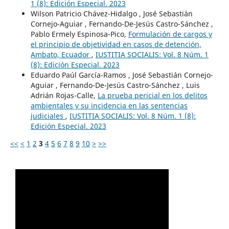
1 (8): Edición Especial. 2023
Wilson Patricio Chávez-Hidalgo , José Sebastián
Cornejo-Aguiar , Fernando-De-Jesús Castro-Sánchez ,
Pablo Ermely Espinosa-Pico,
Formulación de cargos y
el principio de objetividad en casos de detención,
Ambato, Ecuador
,
IUSTITIA SOCIALIS: Vol. 8 Núm. 1
(8): Edición Especial. 2023
Eduardo Paúl García-Ramos , José Sebastián Cornejo-
Aguiar , Fernando-De-Jesús Castro-Sánchez , Luis
Adrián Rojas-Calle,
La prueba pericial en los delitos
ambientales y su incidencia en las sentencias
judiciales
,
IUSTITIA SOCIALIS: Vol. 8 Núm. 1 (8):
Edición Especial. 2023
<<
<
1
2
3
4
5
6
7
8
9
10
>
>>