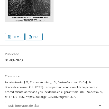
HTML
PDF
Publicado
01-09-2023
Cómo citar
Zapata-Acurio, J. X., Cornejo-Aguiar , J. S., Castro-Sánchez , F.-D.-J., &
Benavides-Salazar, C. F. (2023). La suspensión condicional de la pena en el
procedimiento abreviado y su incidencia en el garantismo.
IUSTITIA SOCIALIS
,
8
(1), 1176–1187. https://doi.org/10.35381/racji.v8i1.3279
Más formatos de cita