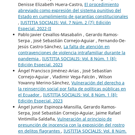
Denisse Elizabeth Huera-Castro,
El procedimiento
abreviado como expresión del sistema punitivo del
Estado en cumplimiento de garantías constitucionales
,
IUSTITIA SOCIALIS: Vol. 7 Núm. 2 (7): Edición
Especial. 2022-II
Pablo Javier Cevallos-Masabalin , Gerardo Ramos-
Serpa , José Sebastián Cornejo-Aguiar , Fernando-De-
Jesús Castro-Sánchez,
La falta de atención en
contravenciones de violencia intrafamiliar durante la
pandemia
,
IUSTITIA SOCIALIS: Vol. 8 Núm. 1 (8):
Edición Especial. 2023
Ángel Francisco Jiménez-Arias , José Sebastían
Cornejo-Aguiar , Vladimir Vega-Falcón , Wilson
Yovanny Merino-Sánchez,
Vulneración del derecho a
la reinserción social por falta de políticas públicas en
el Ecuador
,
IUSTITIA SOCIALIS: Vol. 8 Núm. 1 (8):
Edición Especial. 2023
Ángel Junior Espinoza-Mansilla, Gerardo Ramos-
Serpa, José Sebastián Cornejo-Aguiar, Jaime Rafael
Vintimilla-Saldaña,
Vulneración al principio de
presunción de inocencia con la exposición del rostro
en delitos flagrantes
,
IUSTITIA SOCIALIS: Vol. 8 Núm.