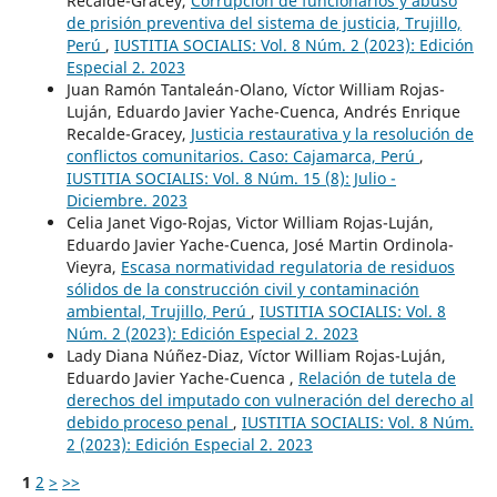
Recalde-Gracey,
Corrupción de funcionarios y abuso
de prisión preventiva del sistema de justicia, Trujillo,
Perú
,
IUSTITIA SOCIALIS: Vol. 8 Núm. 2 (2023): Edición
Especial 2. 2023
Juan Ramón Tantaleán-Olano, Víctor William Rojas-
Luján, Eduardo Javier Yache-Cuenca, Andrés Enrique
Recalde-Gracey,
Justicia restaurativa y la resolución de
conflictos comunitarios. Caso: Cajamarca, Perú
,
IUSTITIA SOCIALIS: Vol. 8 Núm. 15 (8): Julio -
Diciembre. 2023
Celia Janet Vigo-Rojas, Victor William Rojas-Luján,
Eduardo Javier Yache-Cuenca, José Martin Ordinola-
Vieyra,
Escasa normatividad regulatoria de residuos
sólidos de la construcción civil y contaminación
ambiental, Trujillo, Perú
,
IUSTITIA SOCIALIS: Vol. 8
Núm. 2 (2023): Edición Especial 2. 2023
Lady Diana Núñez-Diaz, Víctor William Rojas-Luján,
Eduardo Javier Yache-Cuenca ,
Relación de tutela de
derechos del imputado con vulneración del derecho al
debido proceso penal
,
IUSTITIA SOCIALIS: Vol. 8 Núm.
2 (2023): Edición Especial 2. 2023
1
2
>
>>