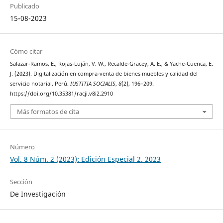
Publicado
15-08-2023
Cómo citar
Salazar-Ramos, E., Rojas-Luján, V. W., Recalde-Gracey, A. E., & Yache-Cuenca, E.
J. (2023). Digitalización en compra-venta de bienes muebles y calidad del
servicio notarial, Perú.
IUSTITIA SOCIALIS
,
8
(2), 196–209.
https://doi.org/10.35381/racji.v8i2.2910
Más formatos de cita
Número
Vol. 8 Núm. 2 (2023): Edición Especial 2. 2023
Sección
De Investigación