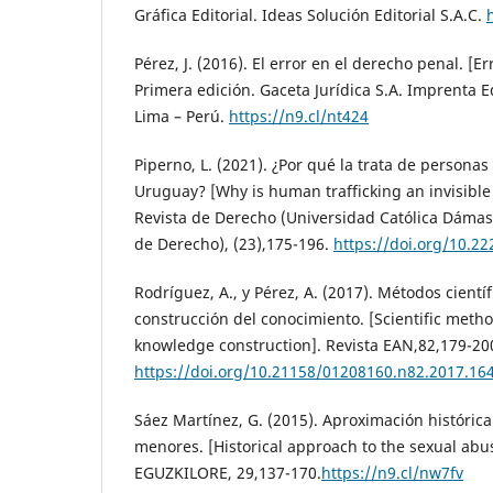
Gráfica Editorial. Ideas Solución Editorial S.A.C.
Pérez, J. (2016). El error en el derecho penal. [Er
Primera edición. Gaceta Jurídica S.A. Imprenta Edi
Lima – Perú.
https://n9.cl/nt424
Piperno, L. (2021). ¿Por qué la trata de personas 
Uruguay? [Why is human trafficking an invisible
Revista de Derecho (Universidad Católica Dámas
de Derecho), (23),175-196.
https://doi.org/10.2
Rodríguez, A., y Pérez, A. (2017). Métodos cientí
construcción del conocimiento. [Scientific metho
knowledge construction]. Revista EAN,82,179-20
https://doi.org/10.21158/01208160.n82.2017.16
Sáez Martínez, G. (2015). Aproximación histórica
menores. [Historical approach to the sexual abu
EGUZKILORE, 29,137-170.
https://n9.cl/nw7fv