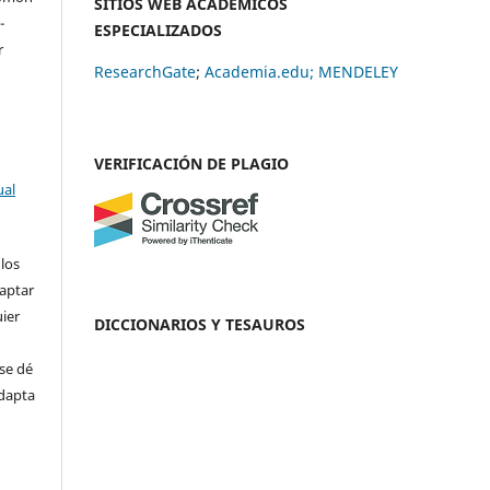
SITIOS WEB ACADÉMICOS
-
ESPECIALIZADOS
r
ResearchGate
;
Academia.edu;
MENDELEY
VERIFICACIÓN DE PLAGIO
ual
 los
daptar
uier
DICCIONARIOS Y TESAUROS
se dé
adapta