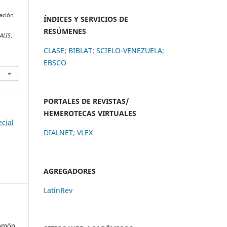
zación
ÍNDICES Y SERVICIOS DE
RESÚMENES
ALIS
,
CLASE
;
BIBLAT
;
SCIELO-VENEZUELA;
EBSCO
PORTALES DE REVISTAS/
HEMEROTECAS VIRTUALES
ecial
DIALNET
;
VLEX
AGREGADORES
LatinRev
lomón