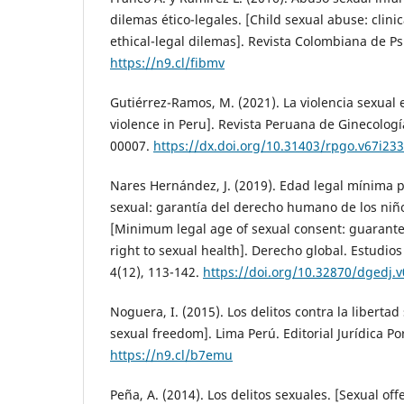
dilemas ético-legales. [Child sexual abuse: clini
ethical-legal dilemas]. Revista Colombiana de Psi
https://n9.cl/fibmv
Gutiérrez-Ramos, M. (2021). La violencia sexual 
violence in Peru]. Revista Peruana de Ginecología
00007.
https://dx.doi.org/10.31403/rpgo.v67i23
Nares Hernández, J. (2019). Edad legal mínima 
sexual: garantía del derecho humano de los niño
[Minimum legal age of sexual consent: guarant
right to sexual health]. Derecho global. Estudios
4(12), 113-142.
https://doi.org/10.32870/dgedj.v
Noguera, I. (2015). Los delitos contra la libertad
sexual freedom]. Lima Perú. Editorial Jurídica Po
https://n9.cl/b7emu
Peña, A. (2014). Los delitos sexuales. [Sexual off