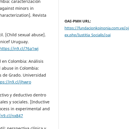
bia: caracterización
 against minors in
haracterization]. Revista
OAI-PMH URL:
https://fundacionkoinonia.com.ve/oj
il. [Child sexual abuse].
ex.php/Iustitia_Socialis/oai
Unicef Uruguay.
https://n9.cl/76a1wj
l en Colombia: Análisis
al abuse in Colombia:
sis de Grado. Universidad
tps://n9.cl/jhwro
ctivo y deductivo dentro
les y sociales. [Inductive
ocess in experimental and
/n9.cl/nx847
il: perspectiva clínica y