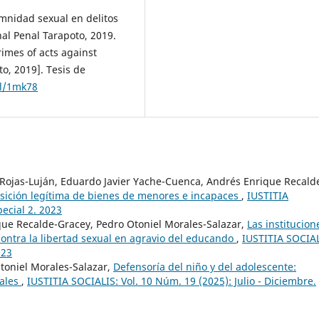
emnidad sexual en delitos
al Penal Tarapoto, 2019.
rimes of acts against
o, 2019]. Tesis de
cl/1mk78
Rojas-Luján, Eduardo Javier Yache-Cuenca, Andrés Enrique Recald
posición legítima de bienes de menores e incapaces
,
IUSTITIA
pecial 2. 2023
ue Recalde-Gracey, Pedro Otoniel Morales-Salazar,
Las institucion
ontra la libertad sexual en agravio del educando
,
IUSTITIA SOCIAL
023
toniel Morales-Salazar,
Defensoría del niño y del adolescente:
iales
,
IUSTITIA SOCIALIS: Vol. 10 Núm. 19 (2025): Julio - Diciembre.