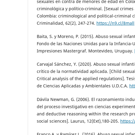
sexuales en contra de menores de edad en Colom
criminológica y político-criminal. [Sexual crimes
Colombia: criminological and political-criminal c
Criminalidad, 62(2), 247-274.
https://n9.cl/8mall
Baita, S. y Moreno, P. (2015). Abuso sexual infant
Fondo de las Naciones Unidas para la Infancia-
Impresiones Mastergraf. Montevideo, Uruguay.
Carvajal Sánchez, Y. (2020). Abuso sexual infanti
crítico de la normatividad aplicada. [Child sexu
Critical analysis of the applied regulations]. Te
de Ciencias Aplicadas y Ambientales U.D.C.A.
ht
Dávila Newman, G. (2006). El razonamiento indu
del proceso investigativo en ciencias experimenta
and deductive reasoning within the research pr
social sciences]. Laurus, 12(Ext),180-205.
https:/
Franco A. y Ramírez L. (2016). Abuso sexual infant