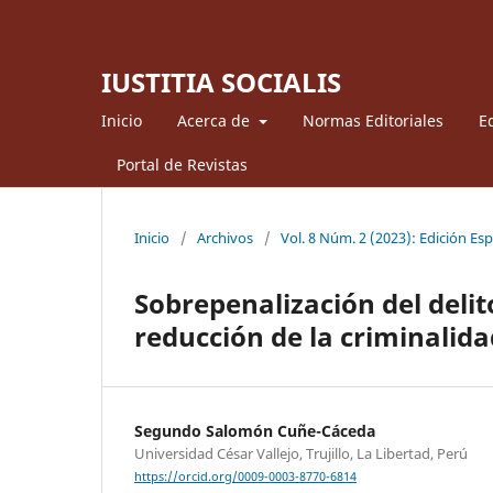
IUSTITIA SOCIALIS
Inicio
Acerca de
Normas Editoriales
Ed
Portal de Revistas
Inicio
/
Archivos
/
Vol. 8 Núm. 2 (2023): Edición Esp
Sobrepenalización del delit
reducción de la criminalida
Segundo Salomón Cuñe-Cáceda
Universidad César Vallejo, Trujillo, La Libertad, Perú
https://orcid.org/0009-0003-8770-6814