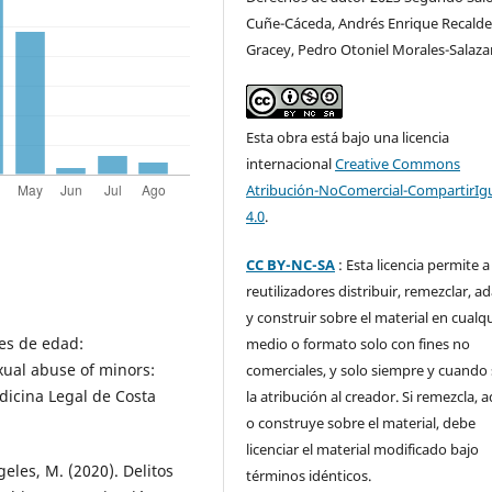
Cuñe-Cáceda, Andrés Enrique Recalde
Gracey, Pedro Otoniel Morales-Salaza
Esta obra está bajo una licencia
internacional
Creative Commons
Atribución-NoComercial-CompartirIg
4.0
.
CC BY-NC-SA
: Esta licencia permite a
reutilizadores distribuir, remezclar, a
y construir sobre el material en cualq
es de edad:
medio o formato solo con fines no
xual abuse of minors:
comerciales, y solo siempre y cuando 
dicina Legal de Costa
la atribución al creador. Si remezcla, 
o construye sobre el material, debe
licenciar el material modificado bajo
eles, M. (2020). Delitos
términos idénticos.