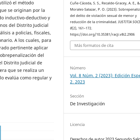
utilizó el método
Cuñe-Cáceda, S. S., Recalde-Gracey, A. E., &
Morales-Salazar, P. O. (2023). Sobrepenali
que se originan por la
del delito de violación sexual de menor y
do inductivo-deductivo y
reducción de la criminalidad.
IUSTITIA SOCI
os del Distrito Judicial
8
(2), 161–172.
is a policías, fiscales,
https://doi.org/10.35381/racji.v8i2.2906
nario. A los cuales, para
Más formatos de cita
erado pertinente aplicar
 sobrepenalización del
 Distrito Judicial de
Número
era que se realiza un
Vol. 8 Núm. 2 (2023): Edición Esp
 lo evalúa como regular y
2. 2023
Sección
De Investigación
Licencia
Derechos de autor 2023 Segundo Sa