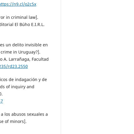
https://n9.cl/o2c5x
ror in criminal law].
torial El Búho E.I.R.L.
es un delito invisible en
 crime in Uruguay?].
o A. Larrañaga, Facultad
2235/rd23.2550
ficos de indagación y de
ds of inquiry and
0.
47
 a los abusos sexuales a
se of minors].