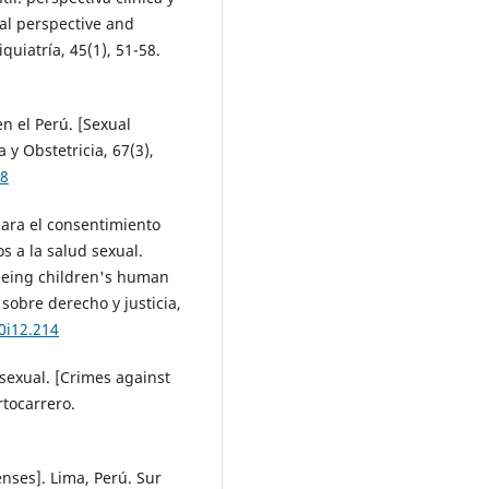
cal perspective and
quiatría, 45(1), 51-58.
en el Perú. [Sexual
 y Obstetricia, 67(3),
38
para el consentimiento
s a la salud sexual.
eeing children's human
 sobre derecho y justicia,
0i12.214
 sexual. [Crimes against
rtocarrero.
enses]. Lima, Perú. Sur