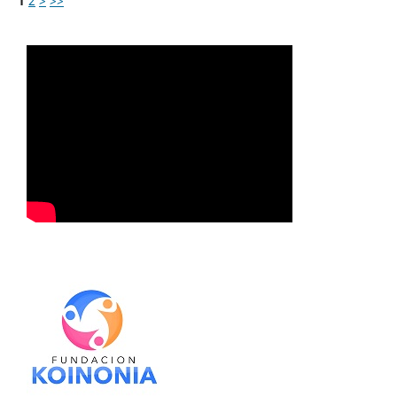
1
2
>
>>