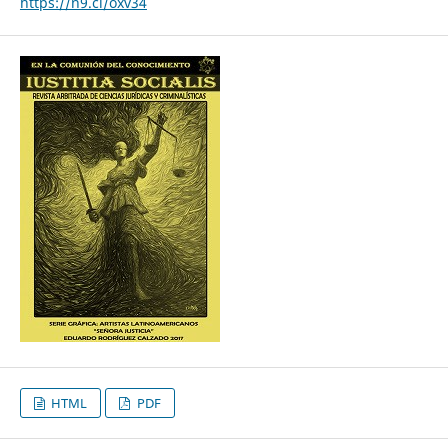
https://n9.cl/oxv34
HTML
PDF