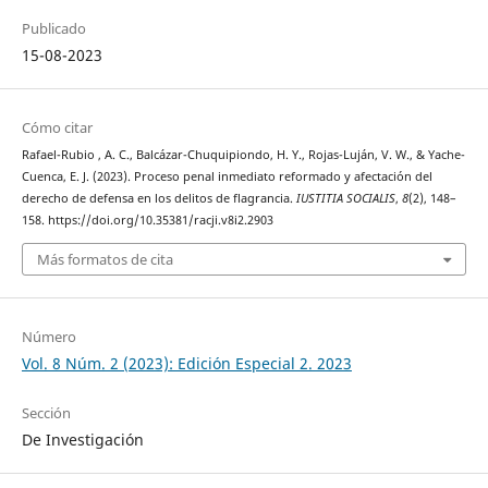
Publicado
15-08-2023
Cómo citar
Rafael-Rubio , A. C., Balcázar-Chuquipiondo, H. Y., Rojas-Luján, V. W., & Yache-
Cuenca, E. J. (2023). Proceso penal inmediato reformado y afectación del
derecho de defensa en los delitos de flagrancia.
IUSTITIA SOCIALIS
,
8
(2), 148–
158. https://doi.org/10.35381/racji.v8i2.2903
Más formatos de cita
Número
Vol. 8 Núm. 2 (2023): Edición Especial 2. 2023
Sección
De Investigación