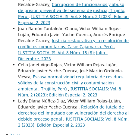
Recalde-Gracey,
Corrupción de funcionarios y abuso
de prisión preventiva del sistema de justicia, Trujillo,
Perú
,
IUSTITIA SOCIALIS: Vol. 8 Núm. 2 (2023): Edición
Especial 2. 2023
Juan Ramón Tantaleán-Olano, Víctor William Rojas-
Luján, Eduardo Javier Yache-Cuenca, Andrés Enrique
Recalde-Gracey,
Justicia restaurativa y la resolución de
conflictos comunitarios. Caso: Cajamarca, Perú
,
IUSTITIA SOCIALIS: Vol. 8 Núm. 15 (8): Julio -
Diciembre. 2023
Celia Janet Vigo-Rojas, Victor William Rojas-Luján,
Eduardo Javier Yache-Cuenca, José Martin Ordinola-
Vieyra,
Escasa normatividad regulatoria de residuos
sólidos de la construcción civil y contaminación
ambiental, Trujillo, Perú
,
IUSTITIA SOCIALIS: Vol. 8
Núm. 2 (2023): Edición Especial 2. 2023
Lady Diana Núñez-Diaz, Víctor William Rojas-Luján,
Eduardo Javier Yache-Cuenca ,
Relación de tutela de
derechos del imputado con vulneración del derecho al
debido proceso penal
,
IUSTITIA SOCIALIS: Vol. 8 Núm.
2 (2023): Edición Especial 2. 2023