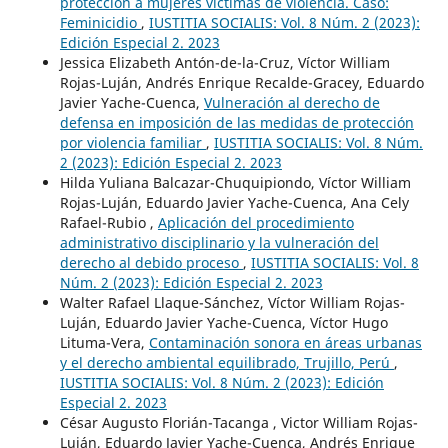
protección a mujeres víctimas de violencia. Caso:
Feminicidio
,
IUSTITIA SOCIALIS: Vol. 8 Núm. 2 (2023):
Edición Especial 2. 2023
Jessica Elizabeth Antón-de-la-Cruz, Víctor William
Rojas-Luján, Andrés Enrique Recalde-Gracey, Eduardo
Javier Yache-Cuenca,
Vulneración al derecho de
defensa en imposición de las medidas de protección
por violencia familiar
,
IUSTITIA SOCIALIS: Vol. 8 Núm.
2 (2023): Edición Especial 2. 2023
Hilda Yuliana Balcazar-Chuquipiondo, Víctor William
Rojas-Luján, Eduardo Javier Yache-Cuenca, Ana Cely
Rafael-Rubio ,
Aplicación del procedimiento
administrativo disciplinario y la vulneración del
derecho al debido proceso
,
IUSTITIA SOCIALIS: Vol. 8
Núm. 2 (2023): Edición Especial 2. 2023
Walter Rafael Llaque-Sánchez, Víctor William Rojas-
Luján, Eduardo Javier Yache-Cuenca, Víctor Hugo
Lituma-Vera,
Contaminación sonora en áreas urbanas
y el derecho ambiental equilibrado, Trujillo, Perú
,
IUSTITIA SOCIALIS: Vol. 8 Núm. 2 (2023): Edición
Especial 2. 2023
César Augusto Florián-Tacanga , Victor William Rojas-
Luján, Eduardo Javier Yache-Cuenca, Andrés Enrique