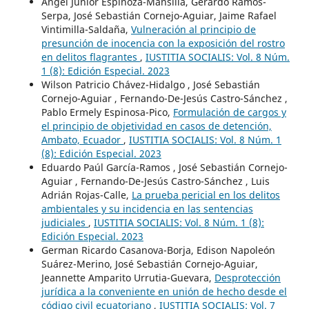
Ángel Junior Espinoza-Mansilla, Gerardo Ramos-
Serpa, José Sebastián Cornejo-Aguiar, Jaime Rafael
Vintimilla-Saldaña,
Vulneración al principio de
presunción de inocencia con la exposición del rostro
en delitos flagrantes
,
IUSTITIA SOCIALIS: Vol. 8 Núm.
1 (8): Edición Especial. 2023
Wilson Patricio Chávez-Hidalgo , José Sebastián
Cornejo-Aguiar , Fernando-De-Jesús Castro-Sánchez ,
Pablo Ermely Espinosa-Pico,
Formulación de cargos y
el principio de objetividad en casos de detención,
Ambato, Ecuador
,
IUSTITIA SOCIALIS: Vol. 8 Núm. 1
(8): Edición Especial. 2023
Eduardo Paúl García-Ramos , José Sebastián Cornejo-
Aguiar , Fernando-De-Jesús Castro-Sánchez , Luis
Adrián Rojas-Calle,
La prueba pericial en los delitos
ambientales y su incidencia en las sentencias
judiciales
,
IUSTITIA SOCIALIS: Vol. 8 Núm. 1 (8):
Edición Especial. 2023
German Ricardo Casanova-Borja, Edison Napoleón
Suárez-Merino, José Sebastián Cornejo-Aguiar,
Jeannette Amparito Urrutia-Guevara,
Desprotección
jurídica a la conveniente en unión de hecho desde el
código civil ecuatoriano
,
IUSTITIA SOCIALIS: Vol. 7