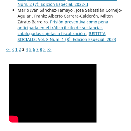
Núm. 2 (7): Edición Especial. 2022-II
Mario Iván Sánchez-Tamayo , José Sebastián Cornejo-
Aguiar , Frankz Alberto Carrera-Calderón, Milton
Zárate-Barreiro,
Prisión preventiva como pena
anticipada en el tráfico ilícito de sustancias
catalogadas sujetas a fiscalización
,
IUSTITIA
SOCIALIS: Vol. 8 Núm. 1 (8): Edición Especial. 2023
<<
<
1
2
3
4
5
6
7
8
>
>>