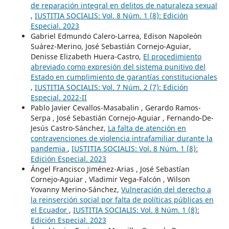
de reparación integral en delitos de naturaleza sexual
,
IUSTITIA SOCIALIS: Vol. 8 Núm. 1 (8): Edición
Especial. 2023
Gabriel Edmundo Calero-Larrea, Edison Napoleón
Suárez-Merino, José Sebastián Cornejo-Aguiar,
Denisse Elizabeth Huera-Castro,
El procedimiento
abreviado como expresión del sistema punitivo del
Estado en cumplimiento de garantías constitucionales
,
IUSTITIA SOCIALIS: Vol. 7 Núm. 2 (7): Edición
Especial. 2022-II
Pablo Javier Cevallos-Masabalin , Gerardo Ramos-
Serpa , José Sebastián Cornejo-Aguiar , Fernando-De-
Jesús Castro-Sánchez,
La falta de atención en
contravenciones de violencia intrafamiliar durante la
pandemia
,
IUSTITIA SOCIALIS: Vol. 8 Núm. 1 (8):
Edición Especial. 2023
Ángel Francisco Jiménez-Arias , José Sebastían
Cornejo-Aguiar , Vladimir Vega-Falcón , Wilson
Yovanny Merino-Sánchez,
Vulneración del derecho a
la reinserción social por falta de políticas públicas en
el Ecuador
,
IUSTITIA SOCIALIS: Vol. 8 Núm. 1 (8):
Edición Especial. 2023