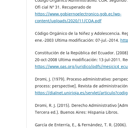
Código Orgánico Administrativo. COA. Segundo 
Ofi cial Nº 31. Recuperado de
https://www.gobiernoelectronico.gob.ec/wp-
content/uploads/2020/11/COA.pdf
Código Orgánico de la Niñez y Adolescencia. Regi
ene.-2003 Ultima modificación: 07-jul.-2014.
http
Constitución de la República del Ecuador. (2008)
20-oct-2008 Ultima modificación: 13-jul-2011. R
https://www.oas.org/juridico/pdfs/mesicic4_ecu
Dromi, J. (1979). Proceso administrativo: perspec
process: perspective]. Revista de administración 
https://dialnet.unirioja.es/servlet/articulo?cod
Dromi, R. J. (2015). Derecho Administrativo [Adm
Tercera ed.). Buenos Aires: Hispania Libros.
García de Enterría, E., & Fernández, T. R. (2006