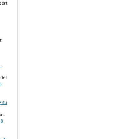
bert
t
a
,
 del
os
y su
ño-
 8