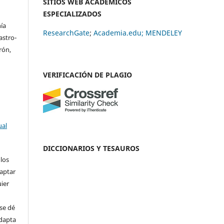
SITIOS WEB ACADÉMICOS
ESPECIALIZADOS
ía
ResearchGate
;
Academia.edu;
MENDELEY
astro-
rón,
VERIFICACIÓN DE PLAGIO
ual
DICCIONARIOS Y TESAUROS
 los
daptar
uier
se dé
adapta