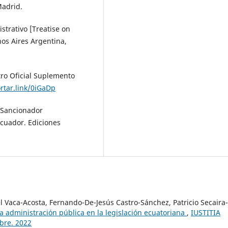
Madrid.
strativo [Treatise on
nos Aires Argentina,
tro Oficial Suplemento
ortar.link/0iGaDp
o Sancionador
Ecuador. Ediciones
l Vaca-Acosta, Fernando-De-Jesús Castro-Sánchez, Patricio Secaira-
a administración pública en la legislación ecuatoriana
,
IUSTITIA
mbre. 2022