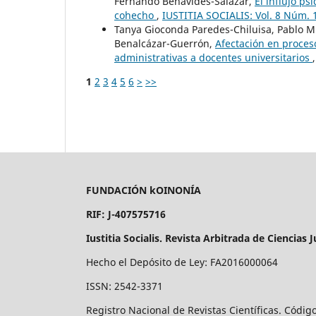
Fernando Benavides-Salazar,
El influjo ps
cohecho
,
IUSTITIA SOCIALIS: Vol. 8 Núm. 1
Tanya Gioconda Paredes-Chiluisa, Pablo M
Benalcázar-Guerrón,
Afectación en proceso
administrativas a docentes universitarios
1
2
3
4
5
6
>
>>
FUNDACIÓN kOINONÍA
RIF: J-407575716
Iustitia Socialis. Revista Arbitrada de Ciencias J
Hecho el Depósito de Ley: FA2016000064
ISSN: 2542-3371
Registro Nacional de Revistas Científicas. Códig