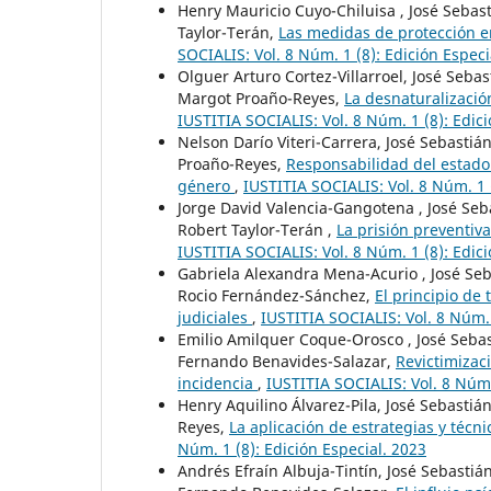
Henry Mauricio Cuyo-Chiluisa , José Sebas
Taylor-Terán,
Las medidas de protección en 
SOCIALIS: Vol. 8 Núm. 1 (8): Edición Especi
Olguer Arturo Cortez-Villarroel, José Seba
Margot Proaño-Reyes,
La desnaturalizació
IUSTITIA SOCIALIS: Vol. 8 Núm. 1 (8): Edici
Nelson Darío Viteri-Carrera, José Sebasti
Proaño-Reyes,
Responsabilidad del estado 
género
,
IUSTITIA SOCIALIS: Vol. 8 Núm. 1 
Jorge David Valencia-Gangotena , José Seb
Robert Taylor-Terán ,
La prisión preventiva
IUSTITIA SOCIALIS: Vol. 8 Núm. 1 (8): Edici
Gabriela Alexandra Mena-Acurio , José Seb
Rocio Fernández-Sánchez,
El principio de 
judiciales
,
IUSTITIA SOCIALIS: Vol. 8 Núm. 
Emilio Amilquer Coque-Orosco , José Sebas
Fernando Benavides-Salazar,
Revictimizac
incidencia
,
IUSTITIA SOCIALIS: Vol. 8 Núm.
Henry Aquilino Álvarez-Pila, José Sebasti
Reyes,
La aplicación de estrategias y técnic
Núm. 1 (8): Edición Especial. 2023
Andrés Efraín Albuja-Tintín, José Sebasti