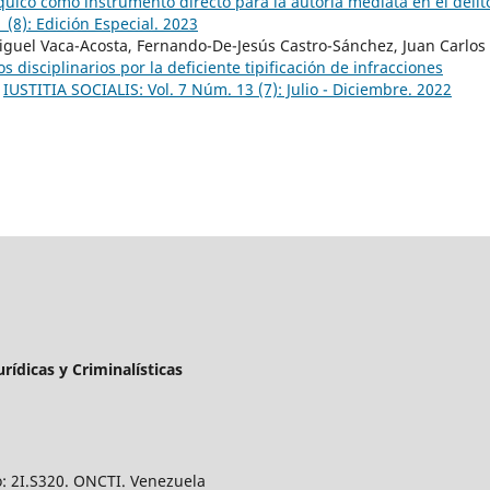
íquico como instrumento directo para la autoría mediata en el delit
 (8): Edición Especial. 2023
iguel Vaca-Acosta, Fernando-De-Jesús Castro-Sánchez, Juan Carlos
s disciplinarios por la deficiente tipificación de infracciones
,
IUSTITIA SOCIALIS: Vol. 7 Núm. 13 (7): Julio - Diciembre. 2022
urídicas y Criminalísticas
o: 2I.S320. ONCTI. Venezuela