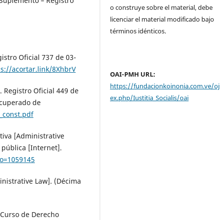
Suplemento – Registro
o construye sobre el material, debe
licenciar el material modificado bajo
términos idénticos.
stro Oficial 737 de 03-
s://acortar.link/8XhbrV
OAI-PMH URL:
https://fundacionkoinonia.com.ve/oj
. Registro Oficial 449 de
ex.php/Iustitia_Socialis/oai
ecuperado de
_const.pdf
tiva [Administrative
pública [Internet].
igo=1059145
inistrative Law]. (Décima
). Curso de Derecho