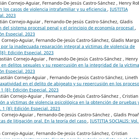
tián Cornejo-Aguiar, Fernando-De-Jesús Castro-Sánchez , Henry Ro
los casos de violencia intrafamiliar y su eficiencia
,
IUSTITIA
al. 2023
stián Cornejo-Aguiar , Fernando-De-Jesús Castro-Sánchez, Gladis
n del sistema procesal penal y el principio de economía procesal
,
ón Especial. 2023
án Cornejo-Aguiar, Fernando-De-Jesús Castro-Sánchez, Gladis Margo
por la inadecuada reparación integral a víctimas de violencia de
(8): Edición Especial. 2023
astián Cornejo-Aguiar , Fernando-De-Jesús Castro-Sánchez , Henry
 en delitos sexuales y su repercusión en la integridad de la víctim
ón Especial. 2023
astián Cornejo-Aguiar , Fernando-De-Jesús Castro-Sánchez, Lineth
taxatividad en el delito de abigeato y su repercusión en los proces
1 (8): Edición Especial. 2023
tián Cornejo-Aguiar , Fernando-De-Jesús Castro-Sánchez , Cristian
ión a víctimas de violencia psicológica en la obtención de pruebas 
 1 (8): Edición Especial. 2023
án Cornejo-Aguiar , Fernando-De-Jesús Castro-Sánchez , Gladis Proa
as de litigación oral. En la teoría del caso
,
IUSTITIA SOCIALIS: Vol.
án Cornejo-Aguiar, Fernando-De-Jesús Castro-Sánchez, Cristian