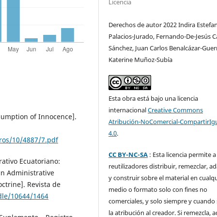
Licencia
Derechos de autor 2022 Indira Estefan
Palacios-Jurado, Fernando-De-Jesús C
Sánchez, Juan Carlos Benalcázar-Guer
Katerine Muñoz-Subía
Esta obra está bajo una licencia
internacional
Creative Commons
esumption of Innocence].
Atribución-NoComercial-CompartirIg
4.0
.
ros/10/4887/7.pdf
CC BY-NC-SA
: Esta licencia permite a
rativo Ecuatoriano:
reutilizadores distribuir, remezclar, a
an Administrative
y construir sobre el material en cualq
ctrine]. Revista de
medio o formato solo con fines no
ndle/10644/1464
comerciales, y solo siempre y cuando 
la atribución al creador. Si remezcla, 