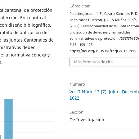
Cómo citar
nta cantonal de protección
Palacios-Jurado, I. E., Castro-Sánchez, F.-D.-
otección. En cuanto al
Benalcázar-Guerrón, J. C., & Muñoz-Subía, 
con diseño bibliográfico.
(2022). Discrecionalidad de la junta canton
ámbito de aplicación de
protección de derechos y las medidas
administrativas de protección.
IUSTITIA SO
 las Juntas Cantonales de
7
(13), 109–123.
nistrativos deben
https://doi.org/10.35381/racji.v7i13.1998
de la normativa conexa y
Más formatos de cita
s.
Número
Vol. 7 Núm. 13 (7): Julio - Diciemb
2022
Sección
De Investigación