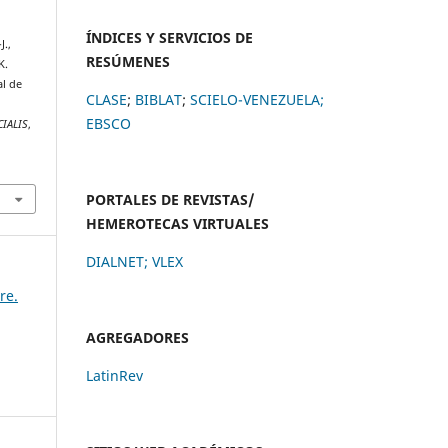
ÍNDICES Y SERVICIOS DE
J.,
RESÚMENES
K.
al de
CLASE
;
BIBLAT
;
SCIELO-VENEZUELA;
EBSCO
CIALIS
,
PORTALES DE REVISTAS/
HEMEROTECAS VIRTUALES
DIALNET
;
VLEX
re.
AGREGADORES
LatinRev