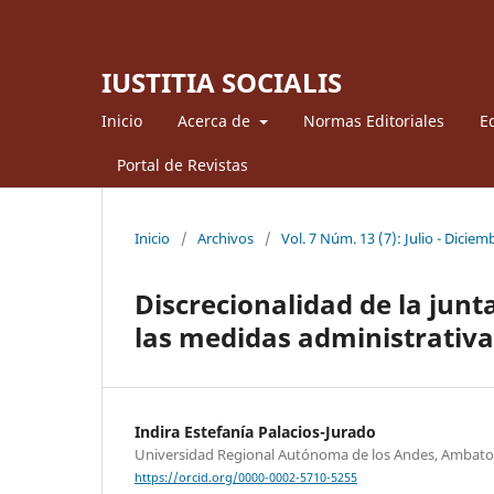
IUSTITIA SOCIALIS
Inicio
Acerca de
Normas Editoriales
Ed
Portal de Revistas
Inicio
/
Archivos
/
Vol. 7 Núm. 13 (7): Julio - Diciem
Discrecionalidad de la junt
las medidas administrativa
Indira Estefanía Palacios-Jurado
Universidad Regional Autónoma de los Andes, Ambato
https://orcid.org/0000-0002-5710-5255