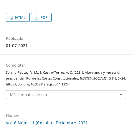
HTML
PDF
Publicado
01-07-2021
Cómo citar
Solano-Paucay, V. M., & Castro-Torres, A. C. (2021). Alternancia y reelección
presidencial: Rol de las Cortes Constitucionales.
IUSTITIA SOCIALIS
,
6
(11), 5–24.
https://doi.org/10.35381/racji.v6i11.1324
Más formatos de cita
Número
Vol. 6 Núm. 11 (6): Julio - Diciembre. 2021