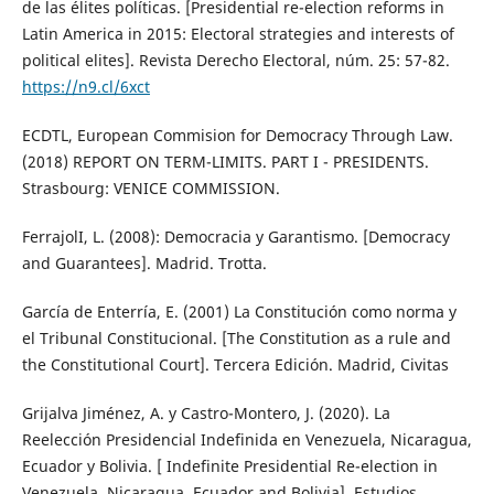
de las élites políticas. [Presidential re-election reforms in
Latin America in 2015: Electoral strategies and interests of
political elites]. Revista Derecho Electoral, núm. 25: 57-82.
https://n9.cl/6xct
ECDTL, European Commision for Democracy Through Law.
(2018) REPORT ON TERM-LIMITS. PART I - PRESIDENTS.
Strasbourg: VENICE COMMISSION.
FerrajolI, L. (2008): Democracia y Garantismo. [Democracy
and Guarantees]. Madrid. Trotta.
García de Enterría, E. (2001) La Constitución como norma y
el Tribunal Constitucional. [The Constitution as a rule and
the Constitutional Court]. Tercera Edición. Madrid, Civitas
Grijalva Jiménez, A. y Castro-Montero, J. (2020). La
Reelección Presidencial Indefinida en Venezuela, Nicaragua,
Ecuador y Bolivia. [ Indefinite Presidential Re-election in
Venezuela, Nicaragua, Ecuador and Bolivia]. Estudios