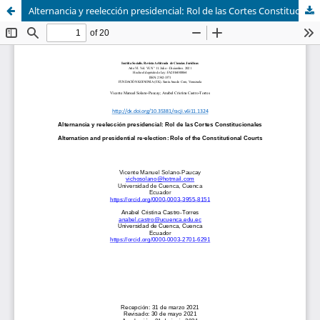
Alternancia y reelección presidencial: Rol de las Cortes Constitucionales