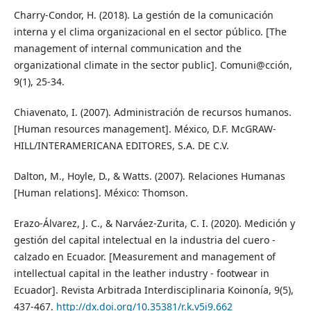
Charry-Condor, H. (2018). La gestión de la comunicación
interna y el clima organizacional en el sector público. [The
management of internal communication and the
organizational climate in the sector public]. Comuni@cción,
9(1), 25-34.
Chiavenato, I. (2007). Administración de recursos humanos.
[Human resources management]. México, D.F. McGRAW-
HILL/INTERAMERICANA EDITORES, S.A. DE C.V.
Dalton, M., Hoyle, D., & Watts. (2007). Relaciones Humanas
[Human relations]. México: Thomson.
Erazo-Álvarez, J. C., & Narváez-Zurita, C. I. (2020). Medición y
gestión del capital intelectual en la industria del cuero -
calzado en Ecuador. [Measurement and management of
intellectual capital in the leather industry - footwear in
Ecuador]. Revista Arbitrada Interdisciplinaria Koinonía, 9(5),
437-467.
http://dx.doi.org/10.35381/r.k.v5i9.662