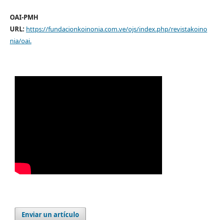
OAI-PMH
URL:
https://fundacionkoinonia.com.ve/ojs/index.php/revistakoino
nia/oai
.
Enviar un artículo