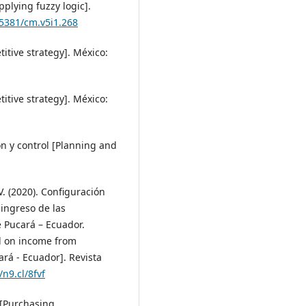
pplying fuzzy logic].
35381/cm.v5i1.268
titive strategy]. México:
titive strategy]. México:
ón y control [Planning and
. V. (2020). Configuración
 ingreso de las
 Pucará – Ecuador.
ed on income from
rá - Ecuador]. Revista
/n9.cl/8fvf
 [Purchasing