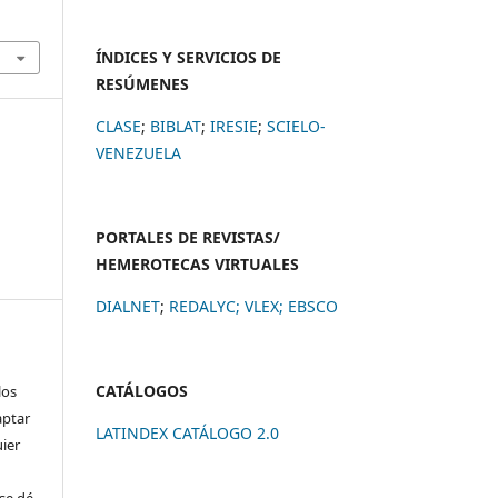
ÍNDICES Y SERVICIOS DE
RESÚMENES
CLASE
;
BIBLAT
;
IRESIE
;
SCIELO-
VENEZUELA
PORTALES DE REVISTAS/
HEMEROTECAS VIRTUALES
DIALNET
;
REDALYC
;
VLEX;
EBSCO
CATÁLOGOS
los
aptar
LATINDEX CATÁLOGO 2.0
uier
se dé