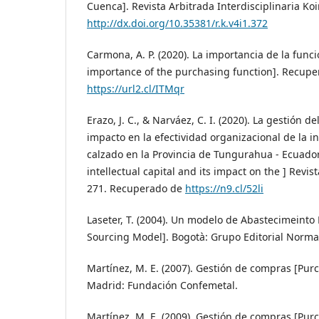
Cuenca]. Revista Arbitrada Interdisciplinaria Koin
http://dx.doi.org/10.35381/r.k.v4i1.372
Carmona, A. P. (2020). La importancia de la func
importance of the purchasing function]. Recup
https://url2.cl/ITMqr
Erazo, J. C., & Narváez, C. I. (2020). La gestión de
impacto en la efectividad organizacional de la i
calzado en la Provincia de Tungurahua - Ecuad
intellectual capital and its impact on the ] Revist
271. Recuperado de
https://n9.cl/52li
Laseter, T. (2004). Un modelo de Abastecimeinto
Sourcing Model]. Bogotà: Grupo Editorial Norma
Martínez, M. E. (2007). Gestión de compras [P
Madrid: Fundación Confemetal.
Martínez, M. E. (2009). Gestión de compras [P