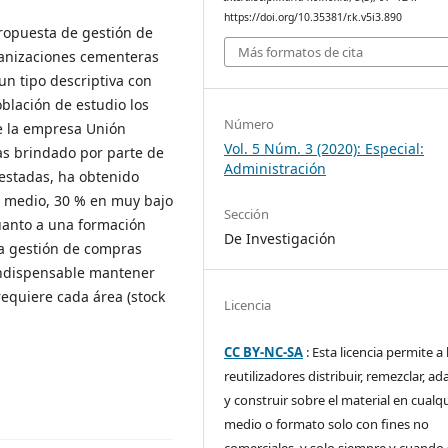
https://doi.org/10.35381/r.k.v5i3.890
propuesta de gestión de
Más formatos de cita
ganizaciones cementeras
un tipo descriptiva con
blación de estudio los
Número
e la empresa Unión
Vol. 5 Núm. 3 (2020): Especial:
as brindado por parte de
Administración
estadas, ha obtenido
en medio, 30 % en muy bajo
Sección
cuanto a una formación
De Investigación
la gestión de compras
indispensable mantener
requiere cada área (stock
Licencia
CC BY-NC-SA
: Esta licencia permite a 
reutilizadores distribuir, remezclar, ad
y construir sobre el material en cualq
medio o formato solo con fines no
comerciales, y solo siempre y cuando 