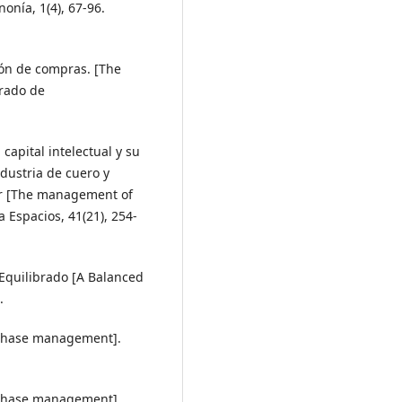
onía, 1(4), 67-96.
ión de compras. [The
erado de
l capital intelectual y su
ndustria de cuero y
or [The management of
a Espacios, 41(21), 254-
 Equilibrado [A Balanced
.
urchase management].
urchase management].