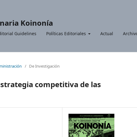
inaria Koinonía
itorial Guidelines
Políticas Editoriales
Actual
Archiv
dministración
/
De Investigación
trategia competitiva de las