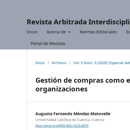
Revista Arbitrada Interdiscipl
Inicio
Acerca de
Normas Editoriales
Ed
Portal de Revistas
Inicio
/
Archivos
/
Vol. 5 Núm. 3 (2020): Especial: A
Gestión de compras como es
organizaciones
Augusta Fernanda Méndez-Matovelle
Universidad Católica de Cuenca, Cuenca
http://orcid.org/0000-0002-5025-897X