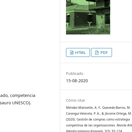
HTML
PDF
Publicado
15-08-2020
cado, competencia
Cómo citar
esauro UNESCO).
Méndez-Matovelle, A. F., Quevedo-Barros, M. 
Carangui-Velecela, P. A., & Jácome-Ortega, M. 
(2020). Gestión de compras como estrategia
competitiva de las organizaciones.
Revista Arb
Interdisciplinaria Koinonía
,
5
(3), 97–124.