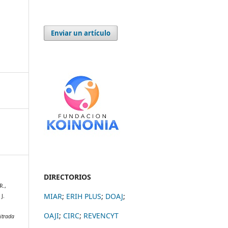
Enviar un artículo
DIRECTORIOS
R.,
MIAR
;
ERIH PLUS
;
DOAJ
;
J.
OAJI
;
CIRC
;
REVENCYT
itrada