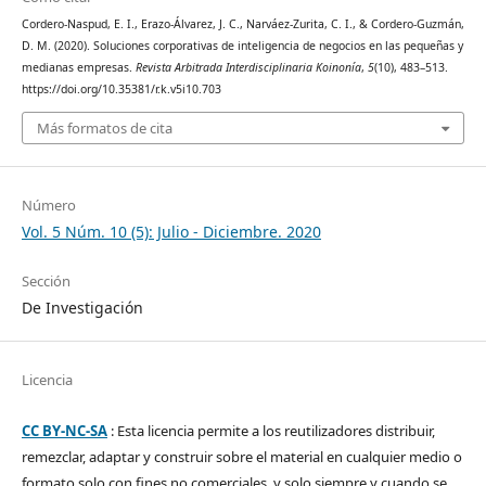
Cordero-Naspud, E. I., Erazo-Álvarez, J. C., Narváez-Zurita, C. I., & Cordero-Guzmán,
D. M. (2020). Soluciones corporativas de inteligencia de negocios en las pequeñas y
medianas empresas.
Revista Arbitrada Interdisciplinaria Koinonía
,
5
(10), 483–513.
https://doi.org/10.35381/r.k.v5i10.703
Más formatos de cita
Número
Vol. 5 Núm. 10 (5): Julio - Diciembre. 2020
Sección
De Investigación
Licencia
CC BY-NC-SA
: Esta licencia permite a los reutilizadores distribuir,
remezclar, adaptar y construir sobre el material en cualquier medio o
formato solo con fines no comerciales, y solo siempre y cuando se