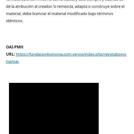
dé la atribución al creador. Si remezcla, adapta o construye sobre el
material, debe licenciar el material modificado bajo términos
idénticos.
OAI-PMH
URL:
https://fundacionkoinonia.com.ve/ojs/index.php/revistakoino
nia/oai
.